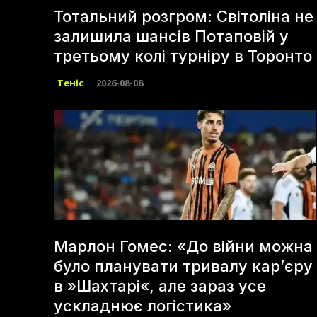
Тотальний розгром: Світоліна не
залишила шансів Потаповій у
третьому колі турніру в Торонто
Теніс
2026-08-08
Марлон Гомес: «До війни можна
було планувати тривалу кар’єру
в »Шахтарі«, але зараз усе
ускладнює логістика»