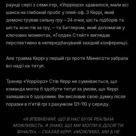
раунді серії з семи ігор, «Уорріорз» здавалося, мали всі
шанси на глибокий пробіг у плей-оф. З Керрі, який
демонстрував сильну гру – 24 очки, шість підборів та
шість асистів за гру, – та Батлером, який допомагав у
ключових моментах, «Голден Стейт» виглядав
перспективно в непередбачуваній західній конференції.
Але травма Керрі у першій грі проти Міннесоти забрала
всі надії на титул.
Тренер «Уорріорз» Стів Керр не сумнівається, що
команда могла б здобути титул за умови, що Керрі
залишався б здоровим. Він висловив свою думку після
поразки в п’ятій грі з рахунком 121-110 у середу.
«Я ВПЕВНЕНИЙ, ЩО В НАС БУЛА РЕАЛЬНА
МОЖЛИВІСТЬ. Я ЗНАЮ, ЩО МИ МОГЛИ Б ДОСЯГТИ
ФІНАЛУ», – СКАЗАВ КЕРР. «МОЖЛИВО, МИ Б НЕ