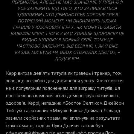
ПЕРЕМОГЛИ, АЛЕ ЦЕ НЕ МАЄ ЗНАЧЕННЯ. У ПЛЕЙ-ОФ
УСЕ ЗАЛЕЖИТЬ ВІД ТОГО, ХТО ЗАЛИШАЄТЬСЯ
ЗДОРОВИМ І ХТО ДЕМОНСТРУЄ ХОРОШУ ГРУ В
ПОТРІБНИЙ МОМЕНТ. ЧИ ВИБИРАЮТЬ КІЛЬКА
ГРАВЦІВ У КЛЮЧОВИХ ІГРАХ, ЧИ МОЖУТЬ ЗАБИТИ
ВАЖЛИВІ М’ЯЧІ, І ЧИ Є У ВАС ХОРОШЕ ЗДОРОВ’Я? ЦЕ
ВИДНО ЩОРОКУ В КОЖНІЙ СЕРІЇ. ТОМУ ЦЕ
ЧАСТКОВО ЗАЛЕЖИТЬ ВІД ВЕЗІННЯ, І, ЯК Я ВЖЕ
КАЗАВ, МИ БУЛИ НА ОБОХ СТОРОНАХ ЦЬОГО», –
ДОДАВ ВІН.
Керр виграв дев’ять титулів як гравець і тренер, тож
знає, що потрібно для досягнення успіху. Хоча везіння
не є популярним поясненням для виграшу титулів, ця
постсезонна кампанія чітко демонструє важливість
здоров’я. Керрі, нападник «Бостон Селтікс» Джейсон
Тейтум та захисник «Мілуокі Бакс» Дейміан Ліллард
зазнали серйозних травм, які вплинули на результати
їхніх команд, тоді як Лука Дончич також був
обмежений фізично під час плей-офф проти «Лос-