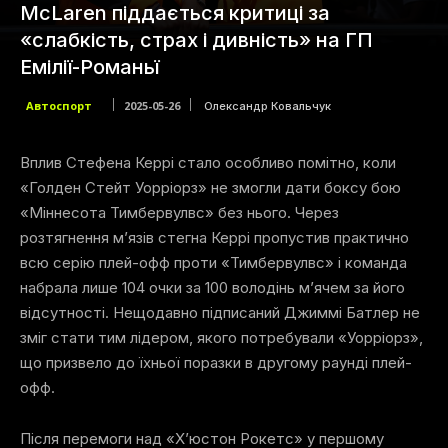
McLaren піддається критиці за
«слабкість, страх і дивність» на ГП
Емілії-Романьї
Автоспорт
2025-05-26
Олександр Ковальчук
Вплив Стефена Керрі стало особливо помітно, коли
«Голден Стейт Уорріорз» не змогли дати боксу бою
«Міннесота Тимбервулвс» без нього. Через
розтягнення м’язів стегна Керрі пропустив практично
всю серію плей-офф проти «Тимбервулвс» і команда
набрала лише 104 очки за 100 володінь м’ячем за його
відсутності. Нещодавно підписаний Джиммі Батлер не
зміг стати тим лідером, якого потребували «Уорріорз»,
що призвело до їхньої поразки в другому раунді плей-
офф.
Після перемоги над «Х’юстон Рокетс» у першому