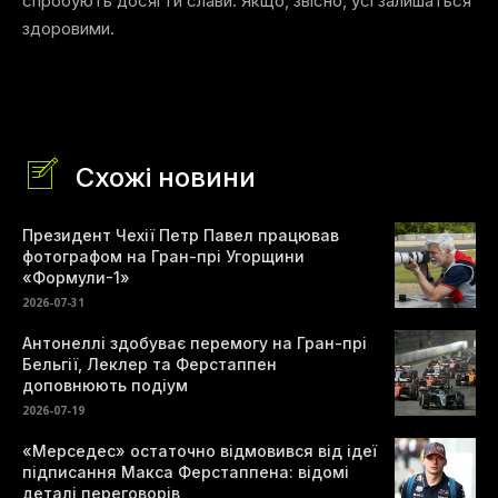
спробують досягти слави. Якщо, звісно, усі залишаться
здоровими.
Схожі новини
Президент Чехії Петр Павел працював
фотографом на Гран-прі Угорщини
«Формули-1»
2026-07-31
Антонеллі здобуває перемогу на Гран-прі
Бельгії, Леклер та Ферстаппен
доповнюють подіум
2026-07-19
«Мерседес» остаточно відмовився від ідеї
підписання Макса Ферстаппена: відомі
деталі переговорів