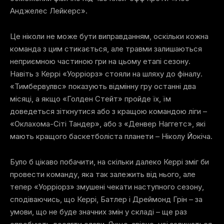
Анджелес Лейкерс».
Це ніколи не може бути виправданням, оскільки кожна
команда з цим стикається, але травми залишаються
неприємною частиною гри на цьому етапі сезону.
Навіть з Керрі «Уорріорз» стояли на шляху до фіналу.
«Тимбервулвс» показують відмінну гру останні два
місяці, а якщо «Голден Стейт» пройде їх, їм
доведеться зіткнутися або з кращою командою ліги –
«Оклахома-Сіті Тандер», або з «Денвер Наггетс», які
мають кращого баскетболіста планети – Ніколу Йокіча.
Було б цікаво побачити, на скільки далеко Керрі зміг би
провести команду, яка так залежить від нього, але
тепер «Уорріорз» змушені чекати наступного сезону,
сподіваючись, що Керрі, Батлер і Дреймонд Грін – за
умови, що не буде значних змін у складі – ще раз