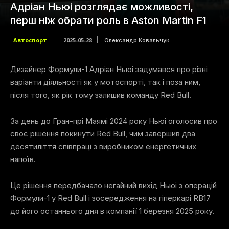
Адріан Ньюі розглядає можливості,
перш ніж обрати роль в Aston Martin F1
Автоспорт
2025-05-28
Олександр Ковальчук
Дизайнер Формули-1 Адріан Ньюі задумався про різні
варіанти діяльності як у мотоспорті, так і поза ним,
після того, як рік тому залишив команду Red Bull.
За день до Гран-прі Маямі 2024 року Ньюі оголосив про
своє рішення покинути Red Bull, чим завершив два
десятиліття співпраці з виробником енергетичних
напоїв.
Це рішення передбачало негайний вихід Ньюі з операцій
Формули-1 у Red Bull і зосередження на гіперкарі RB17
до його останнього дня в компанії 1 березня 2025 року.