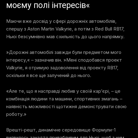
моєму полі інтересів«
Маючи вже досвід у сфері дорожніх автомобілів,
спершу з Aston Martin Valkyrie, а потім з Red Bull RB17,
Ньюі безсумнівно мав схильність до цього напрямку.
»Дорожні автомобілі завжди були предметом мого
інтересу,« – зазначив він. »Мені сподобався проект
Valkyrie, я отримую задоволення від проекту RB17,
оскільки я все ще залучений до нього.
«Але те, що я насправді любив у своїй кар’єрі, – це
комбінація людини та машини, спортивних змагань –
наявність можливості щотижня демонструвати свою
роботу.»
Врешті-решт, динамічне середовище Формули-1
виявилось занадто привабливим для Ньюі, щоб з ним