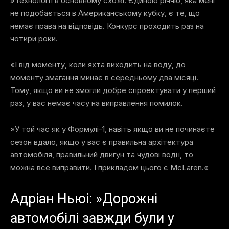
»Технології в основному схожі. Єдиною річчю, яка мені
не подобається в Американському кубку, є те, що
немає права на відповідь. Конкурс проходить раз на
чотири роки.
«І від моменту, коли яхта виходить на воду, до
моменту змагання минає в середньому два місяці.
Тому, якщо ви не змогли добре спроектувати у перший
раз, у вас немає часу на виправлення помилок.
»У той час як у Формулі-1, навіть якщо ви не починаєте
сезон вдало, якщо у вас є правильна архітектура
автомобіля, правильний двигун та чудові водії, то
можна все виправити. І прикладом цього є McLaren.«
Адріан Ньюі: »Дорожні
автомобілі завжди були у