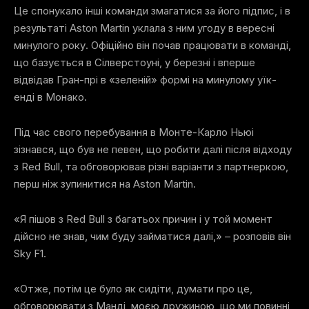
Це спонукало інші команди змагатися за його підпис, і в
результаті Aston Martin уклала з ним угоду в вересні
минулого року. Офіційно він почав працювати в команді,
що базується в Сілверстоуні, у березні і вперше
відвідав Гран-прі в «зеленій» формі на минулому уїк-
енді в Монако.
Під час свого перебування в Монте-Карло Ньюі
зізнався, що був не певен, що робити далі після відходу
з Red Bull, та обговорював різні варіанти з партнеркою,
перш ніж зупинитися на Aston Martin.
«Я пішов з Red Bull з багатьох причин і у той момент
дійсно не знав, чим буду займатися далі,» – розповів він
Sky F1.
«Отже, потім це було як сидіти, думати про це,
обговорювати з Манді, моєю дружиною, що ми повинні