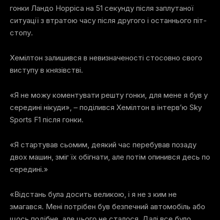
гонки Ландо Норріса на 51 секунду після заплутаної
ситуації з втратою часу після другого і останнього піт-
стопу.
Хемілтон залишився в невизначеності стосовно свого
виступу в князівстві.
«Я не можу коментувати решту гонки, для мене я був у
середині нікуди», – поділився Хемілтон в інтерв’ю Sky
Sports F1 після гонки.
«Я стартував сьомим, деякий час перебував позаду
двох машин, зміг їх обігнати, але потім опинився десь по
середині.»
«Відстань була досить великою, і я не з ким не
змагався. Мені потрібен був безпечний автомобіль або
щось подібне, але цього не сталося. Далі все було