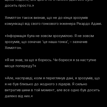
досить просто.»
Хемілтон також визнав, що не до кінця зрозумів
комунікації від свого гонкового інженера Рікардо Адамі.
«Інформація була не зовсім зрозумілою. Я не зовсім
зрозумів, що означає ‘це наша гонка’, – зазначив
Хемілтон.
»Я не знав, за що я борюсь. Чи борюся я за наступне
місце попереду?«
»Але, насправді, коли я переглянув дані, я зрозумів, що
я не був близько до жодного з лідерів. Я сильно
витратив шини в той момент, але все одно був досить
далеко від них.«