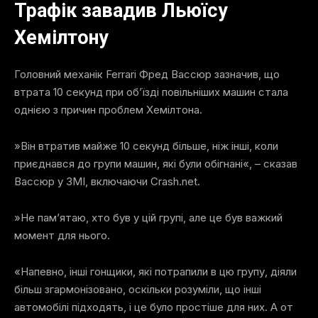
Трафік завадив Льюїсу
Хемілтону
Головний механік Ferrari Фред Вассюр зазначив, що
втрата 10 секунд при об’їзді повільніших машин стала
однією з причин проблем Хемілтона.
»Він втратив майже 10 секунд більше, ніж інші, коли
приєднався до групи машин, які були обігнані«, – сказав
Вассюр у ЗМІ, включаючи Crash.net.
»Не пам’ятаю, хто був у цій групі, але це був важкий
момент для нього.
«Напевно, інші гонщики, які потрапили в цю групу, діяли
більш згармонізовано, оскільки розуміли, що інші
автомобілі підходять, і це було простіше для них. А от