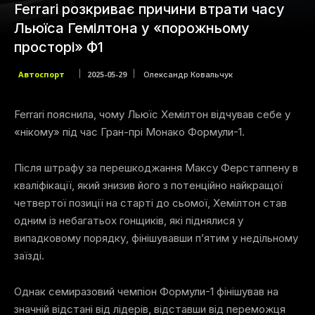
Ferrari розкриває причини втрати часу
Льюїса Гемілтона у «порожньому
просторі» Ф1
Автоспорт
2025-05-29
Олександр Ковальчук
Ferrari пояснила, чому Льюїс Хемілтон відчував себе у
«нікому» під час Гран-прі Монако Формули-1.
Після штрафу за перешкоджання Максу Ферстаппену в
кваліфікації, який знизив його з потенційно найкращої
четвертої позиції на старті до сьомої, Хемілтон став
одним із небагатьох гонщиків, які піднялися у
випадковому порядку, фінішувавши п’ятим у недільному
заїзді.
Однак семиразовий чемпіон Формули-1 фінішував на
значній відстані від лідерів, відставши від переможця