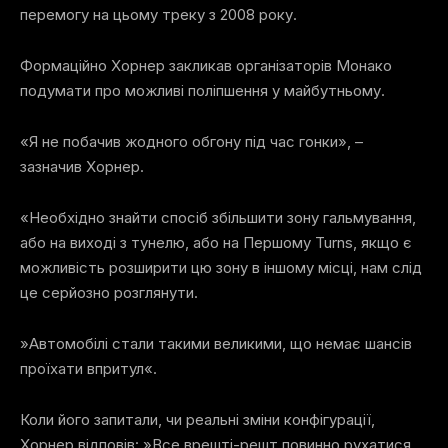
перемогу на цьому треку з 2008 року.
Формаційно Хорнер закликав організаторів Монако
подумати про можливі поліпшення у майбутньому.
«Я не побачив жодного обгону під час гонки», –
зазначив Хорнер.
«Необхідно знайти спосіб збільшити зону гальмування,
або на виході з тунелю, або на Першому Turns, якщо є
можливість розширити цю зону в іншому місці, нам слід
це серйозно розглянути.
»Автомобілі стали такими великими, що немає шансів
проїхати впритул«.
Коли його запитали, чи реальні зміни конфігурації,
Хорнер відповів: »Все врешті-решт повинно рухатися