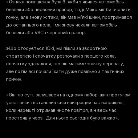
«Ознака поліпшення була б, якби з’явився автомобіль
безпеки або червоний прапор, тоді Макс міг би очолити
гонку, але знову ж таки, він мав м’які шини, протримався
до останнього кола, і ми знову чекали автомобіль
безпеки або VSC і червоний прапор.
»Що стосується Юкі, ми пішли за зворотною
стратегією і спочатку розпочали з першого кола,
спочатку здавалося, що він матиме значну перевагу,
але потім всі почали їхати дуже повільно з тактичних
причин.
«Він, по суті, залишався на одному наборі шин протягом
усієї гонки і встановив свій найкращий час наприкінці,
коли нарешті отримав чисте повітря, він весь час
простояв у черзі. Для нього сьогодні було важко».