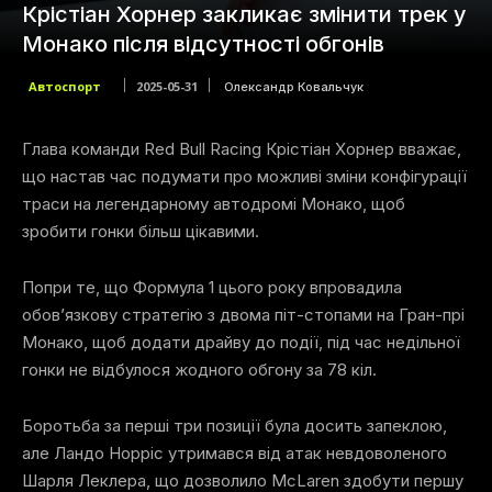
Крістіан Хорнер закликає змінити трек у
Монако після відсутності обгонів
Автоспорт
2025-05-31
Олександр Ковальчук
Глава команди Red Bull Racing Крістіан Хорнер вважає,
що настав час подумати про можливі зміни конфігурації
траси на легендарному автодромі Монако, щоб
зробити гонки більш цікавими.
Попри те, що Формула 1 цього року впровадила
обов’язкову стратегію з двома піт-стопами на Гран-прі
Монако, щоб додати драйву до події, під час недільної
гонки не відбулося жодного обгону за 78 кіл.
Боротьба за перші три позиції була досить запеклою,
але Ландо Норріс утримався від атак невдоволеного
Шарля Леклера, що дозволило McLaren здобути першу