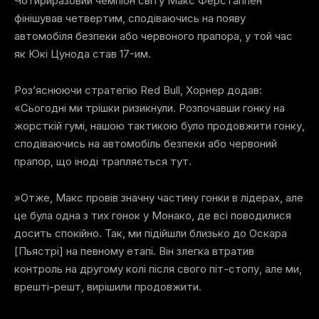
Чотириразовий чемпіон світу Макс Ферстаппен
фінішував четвертим, сподіваючись на появу
автомобіля безпеки або червоного прапора, у той час
як Юкі Цунода став 17-им.
Роз’яснюючи стратегію Red Bull, Хорнер додав:
«Сьогодні ми трішки ризикнули. Розпочавши гонку на
жорсткій гумі, нашою тактикою було продовжити гонку,
сподіваючись на автомобіль безпеки або червоний
прапор, що іноді трапляється тут.
»Отже, Макс провів значну частину гонки в лідерах, але
це була одна з тих гонок у Монако, де всі поводилися
досить спокійно. Так, ми підійшли близько до Оскара
[Пьястрі] на певному етапі. Він злегка втратив
контроль на другому колі після свого піт-стопу, але ми,
врешті-решт, вирішили продовжити.