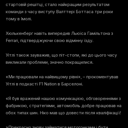
стартовій решітці, стало найкращим результатом
команди з часу виступу Валттері Боттаса три роки
тому в Імолі.
Хюлькенберг навіть випередив Льюїса Гамільтона з
Ferrari, підтверджуючи свою відмінну їзду.
Уітлі також зауважив, що піт-стопи, які до цього часу
викликали проблеми, значно покращилися.
«Ми працювали на найвищому рівні», – прокоментував
Уітлі в подкасті F1 Nation в Барселоні.
«Я був вражений нашою комунікацією, обговореннями з
фабрикою, стратегіями, автомобіль добре працював на
обох типах шин. Ніко мав що довести після кваліфікації!
»Прекрасно знову займатися мотогонками і бути