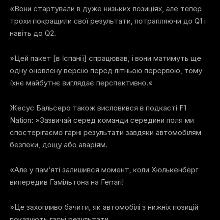
«Вони стартували в дуже низьких позиціях, але тепер
трохи покращили свої результати, потрапляючи до Q1 і
навіть до Q2.
»Цей пакет [в Іспанії] спрацював, і вони матимуть ще
одну оновлену версію перед літньою перервою, тому
їхнє майбутнє виглядає перспективно.«
Жесус Бальсеро також висловився в подкасті F1
Nation: »Зазвичай серед команди середини поля ми
спостерігаємо гарні результати завдяки автомобілям
безпеки, дощу або аваріям.
«Але у пам’яті залишився момент, коли Хюлькенберг
випередив Гамільтона на Ferrari!
»Це захопливо бачити, як автомобілі з нижніх позицій
показують гарні результати.