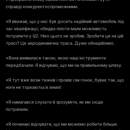
справді конкурентоспроможними.
«Я вважав, що у нас був досить надійний автомобіль під
час кваліфікації, обидва пілоти мали можливість
потрапити у Q2. Ніко цього не зробив. Зробити це на цій
трасі? Це аеродинамічна траса. Дуже обнадійливо.
»Вона виявилася такою, якою наші інструменти
передбачали. Я відчуваю, що ми на правильному шляху.
«Я тут вже вісім тижнів і провів сім гонок, буває так, що
ноги не торкаються землі!
»Я намагався слухати й зрозуміти, як ми сюди
потрапили.
«Я починаю відчувати, що ми можемо робити більше.