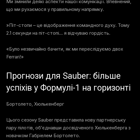
Ми змінили деякі аспекти нашої комунікації. Впевнений,
що ми рухаємося у правильному напрямку.
»Піт-стопи – це відображення командного духу. Тому
2.1 секунди на піт-стопі… я відчуваю гордість.
«Було незвичайно бачити, як ми переслідуємо двох
Ferrari!»
Прогнози для Sauber: більше
успіхів у Формулі-1 на горизонті
Бортолето, Хюлькенберг
Цього сезону Sauber представила нову партнерську
пару пілотів, об’єднавши досвідченого Хюлькенберга з
новачком Габріелем Бортолето.