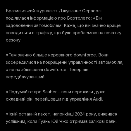
Бразильський журналіст Джуліанне Серасолі
поділилася інформацією про Бортолето: «Він
задоволений автомобілем. Каже, що він значно краще
поводиться в трафіку, що було проблемою на початку
сезону.
»Там значно більше керованого downforce. Вони
зосередилися на покращенні управлінності автомобіля,
а не на збільшенні downforce. Тепер він
передбачуваніший.
«Подумайте про Sauber – вони пережили дуже
складний рік, перейшовши під управління Audi.
»Їхній останній пакет, наприкінці 2024 року, виявився
успішним, коли Гуань Юй Чжо отримав залікові бали.