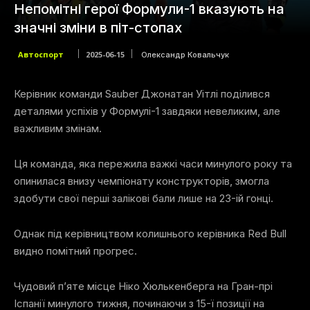
Непомітні герої Формули-1 вказують на
значні зміни в піт-стопах
Автоспорт
2025-06-15
Олександр Ковальчук
Керівник команди Sauber Джонатан Уітлі поділився
деталями успіхів у Формулі-1 завдяки невеликим, але
важливим змінам.
Ця команда, яка пережила важкі часи минулого року та
опинилася внизу чемпіонату конструкторів, змогла
здобути свої перші залікові бали лише на 23-ій гонці.
Однак під керівництвом колишнього керівника Red Bull
видно помітний прогрес.
Чудовий п’яте місце Ніко Хюлькенберга на Гран-прі
Іспанії минулого тижня, починаючи з 15-ї позиції на