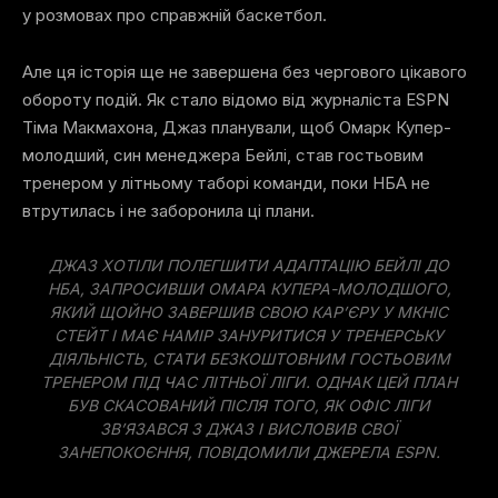
у розмовах про справжній баскетбол.
Але ця історія ще не завершена без чергового цікавого
обороту подій. Як стало відомо від журналіста ESPN
Тіма Макмахона, Джаз планували, щоб Омарк Купер-
молодший, син менеджера Бейлі, став гостьовим
тренером у літньому таборі команди, поки НБА не
втрутилась і не заборонила ці плани.
ДЖАЗ ХОТІЛИ ПОЛЕГШИТИ АДАПТАЦІЮ БЕЙЛІ ДО
НБА, ЗАПРОСИВШИ ОМАРА КУПЕРА-МОЛОДШОГО,
ЯКИЙ ЩОЙНО ЗАВЕРШИВ СВОЮ КАР’ЄРУ У МКНІС
СТЕЙТ І МАЄ НАМІР ЗАНУРИТИСЯ У ТРЕНЕРСЬКУ
ДІЯЛЬНІСТЬ, СТАТИ БЕЗКОШТОВНИМ ГОСТЬОВИМ
ТРЕНЕРОМ ПІД ЧАС ЛІТНЬОЇ ЛІГИ. ОДНАК ЦЕЙ ПЛАН
БУВ СКАСОВАНИЙ ПІСЛЯ ТОГО, ЯК ОФІС ЛІГИ
ЗВ’ЯЗАВСЯ З ДЖАЗ І ВИСЛОВИВ СВОЇ
ЗАНЕПОКОЄННЯ, ПОВІДОМИЛИ ДЖЕРЕЛА ESPN.