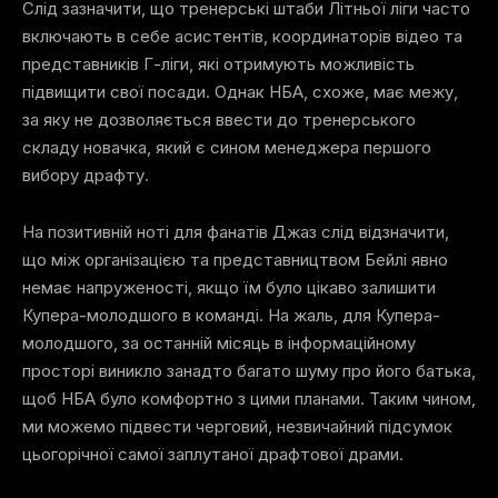
Слід зазначити, що тренерські штаби Літньої ліги часто
включають в себе асистентів, координаторів відео та
представників Г-ліги, які отримують можливість
підвищити свої посади. Однак НБА, схоже, має межу,
за яку не дозволяється ввести до тренерського
складу новачка, який є сином менеджера першого
вибору драфту.
На позитивній ноті для фанатів Джаз слід відзначити,
що між організацією та представництвом Бейлі явно
немає напруженості, якщо їм було цікаво залишити
Купера-молодшого в команді. На жаль, для Купера-
молодшого, за останній місяць в інформаційному
просторі виникло занадто багато шуму про його батька,
щоб НБА було комфортно з цими планами. Таким чином,
ми можемо підвести черговий, незвичайний підсумок
цьогорічної самої заплутаної драфтової драми.