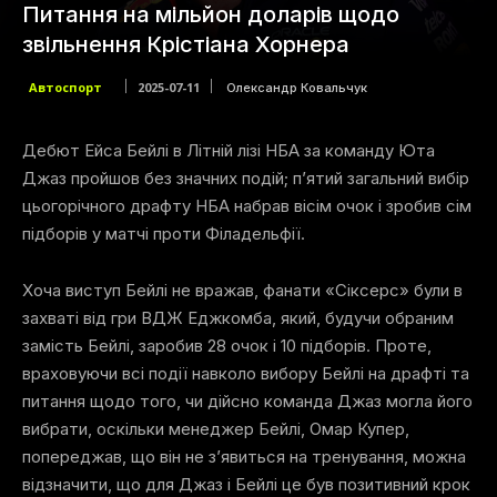
Питання на мільйон доларів щодо
звільнення Крістіана Хорнера
Автоспорт
2025-07-11
Олександр Ковальчук
Дебют Ейса Бейлі в Літній лізі НБА за команду Юта
Джаз пройшов без значних подій; п’ятий загальний вибір
цьогорічного драфту НБА набрав вісім очок і зробив сім
підборів у матчі проти Філадельфії.
Хоча виступ Бейлі не вражав, фанати «Сіксерс» були в
захваті від гри ВДЖ Еджкомба, який, будучи обраним
замість Бейлі, заробив 28 очок і 10 підборів. Проте,
враховуючи всі події навколо вибору Бейлі на драфті та
питання щодо того, чи дійсно команда Джаз могла його
вибрати, оскільки менеджер Бейлі, Омар Купер,
попереджав, що він не з’явиться на тренування, можна
відзначити, що для Джаз і Бейлі це був позитивний крок