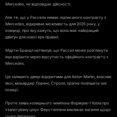
Mercedes, не відповідає дійсності.
Але те, що у Рассела немає підписаного контракту з
Mercedes, відкриває можливість для 2026 року, у
команді, про яку кажуть, що вона має найкращий
двигун для нової ери правил.
Мартін Брандл натякнув, що Рассел може розглянути
інші варіанти через відсутність офіційного контракту з
Mercedes.
Це залишить двері відкритими для Aston Martin, власник
якої, мільярдер Лоренс Стролл, прагне поліпшити їхні
позиції.
Проте заява колишнього чемпіона Формули-1 Хілла про
«запитувану ціну» Ферстаппена викликає вагання щодо
цього переходу.