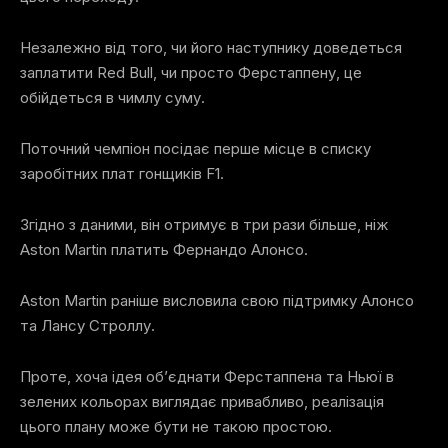
Незалежно від того, чи його наступнику доведеться
заплатити Red Bull, чи просто Ферстаппену, це
обійдеться в чимлу суму.
Поточний чемпіон посідає перше місце в списку
заробітних плат гонщиків F1.
Згідно з даними, він отримує в три рази більше, ніж
Aston Martin платить Фернандо Алонсо.
Aston Martin раніше висловила свою підтримку Алонсо
та Лансу Строллу.
Проте, хоча ідея об’єднати Ферстаппена та Ньюї в
зелених кольорах виглядає привабливо, реалізація
цього плану може бути не такою простою.