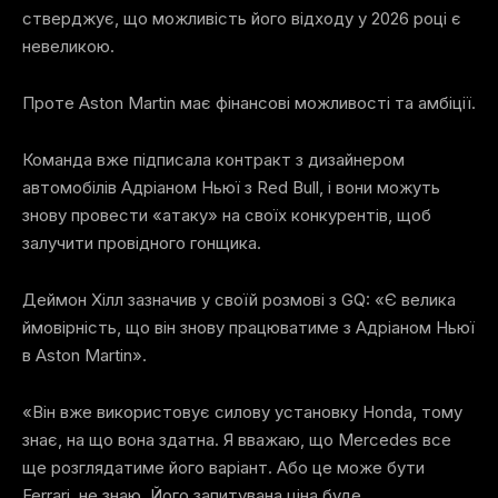
стверджує, що можливість його відходу у 2026 році є
невеликою.
Проте Aston Martin має фінансові можливості та амбіції.
Команда вже підписала контракт з дизайнером
автомобілів Адріаном Ньюї з Red Bull, і вони можуть
знову провести «атаку» на своїх конкурентів, щоб
залучити провідного гонщика.
Деймон Хілл зазначив у своїй розмові з GQ: «Є велика
ймовірність, що він знову працюватиме з Адріаном Ньюї
в Aston Martin».
«Він вже використовує силову установку Honda, тому
знає, на що вона здатна. Я вважаю, що Mercedes все
ще розглядатиме його варіант. Або це може бути
Ferrari, не знаю. Його запитувана ціна буде