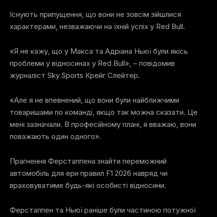
Існують припущення, що вони не зовсім зійшлися
характерами, незважаючи на їхній успіх у Red Bull.
«Я не кажу, що у Макса та Адріана Ньюї були якісь
проблеми у відносинах у Red Bull», – повідомив
журналіст Sky Sports Крейг Слейтер.
«Але я не впевнений, що вони були найближчими
товаришами по команді, якщо так можна сказати. Це
мені зазначали. В професійному плані, я вважаю, вони
поважають один одного».
Прагнення Ферстаппена знайти переможний
автомобіль для ери правил F1 2026 навряд чи
враховуватиме будь-які особисті відносини.
Ферстаппен та Ньюї раніше були частиною потужної