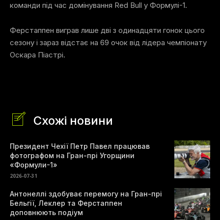
команди під час домінування Red Bull у Формулі-1.
Ферстаппен виграв лише дві з одинадцяти гонок цього
сезону і зараз відстає на 69 очок від лідера чемпіонату
Оскара Піастрі.
Схожі новини
Президент Чехії Петр Павел працював
фотографом на Гран-прі Угорщини
«Формули-1»
2026-07-31
Антонеллі здобуває перемогу на Гран-прі
Бельгії, Леклер та Ферстаппен
доповнюють подіум