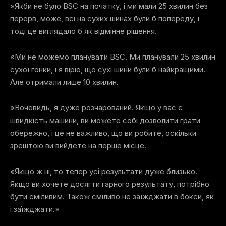
»Якби не було ВSC на початку, і ми мали 25 хвилин без
перерв, може, всі на сухих шинах були б попереду, і
тоді це виглядало б як відмінне рішення.
«Ми не можемо планувати ВSC. Ми планували 25 хвилин
сухої гонки, і я вірю, що сухі шини були б найкращими.
Але отримали лише 10 хвилин.
»Вочевидь, я дуже розчарований. Якщо у вас є
швидкість машини, ви можете собі дозволити грати
обережно, і це не важливо, що ви робите, оскільки
зрештою ви вийдете на перше місце.
«Якщо ж ні, то тепер усі результати дуже близько.
Якщо ви хочете досягти гарного результату, потрібно
бути сміливим. Також сміливо не заїжджати в бокси, як
і заїжджати.»