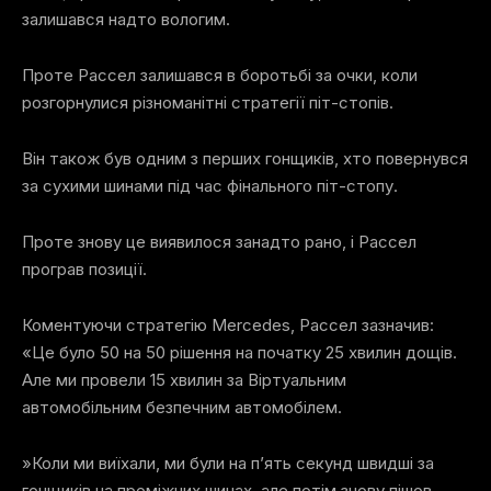
залишався надто вологим.
Проте Рассел залишався в боротьбі за очки, коли
розгорнулися різноманітні стратегії піт-стопів.
Він також був одним з перших гонщиків, хто повернувся
за сухими шинами під час фінального піт-стопу.
Проте знову це виявилося занадто рано, і Рассел
програв позиції.
Коментуючи стратегію Mercedes, Рассел зазначив:
«Це було 50 на 50 рішення на початку 25 хвилин дощів.
Але ми провели 15 хвилин за Віртуальним
автомобільним безпечним автомобілем.
»Коли ми виїхали, ми були на п’ять секунд швидші за
гонщиків на проміжних шинах, але потім знову пішов