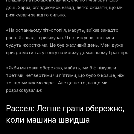
дощ. Зараз, оглядаючись назад, легко сказати, що ми
ризикували занадто сильно.
«На останньому піт-стопі я, мабуть, виїхав занадто
рано. Я занадто ризикував. Я не очікував, що шини
будуть жорсткими. Це був жахливий день. Мені дуже
прикро мати таку гонку на моєму домашньому Гран-прі.
»Якби ми грали обережно, мабуть, ми б фінішували
третіми, четвертими чи п’ятими, що було б краще, ніж
те, що ми маємо зараз. Але це не те, на що ми
розраховували.«
Рассел: Легше грати обережно,
коли машина швидша