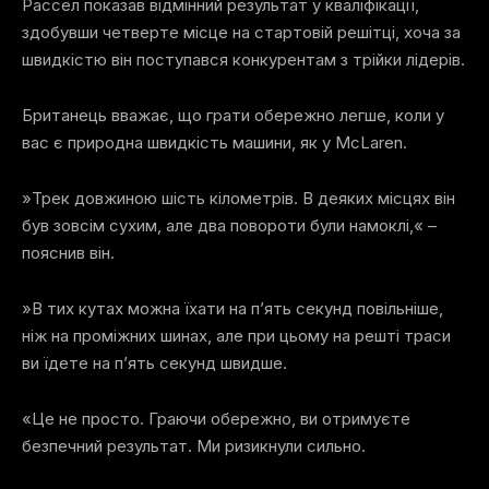
Рассел показав відмінний результат у кваліфікації,
здобувши четверте місце на стартовій решітці, хоча за
швидкістю він поступався конкурентам з трійки лідерів.
Британець вважає, що грати обережно легше, коли у
вас є природна швидкість машини, як у McLaren.
»Трек довжиною шість кілометрів. В деяких місцях він
був зовсім сухим, але два повороти були намоклі,« –
пояснив він.
»В тих кутах можна їхати на п’ять секунд повільніше,
ніж на проміжних шинах, але при цьому на решті траси
ви їдете на п’ять секунд швидше.
«Це не просто. Граючи обережно, ви отримуєте
безпечний результат. Ми ризикнули сильно.