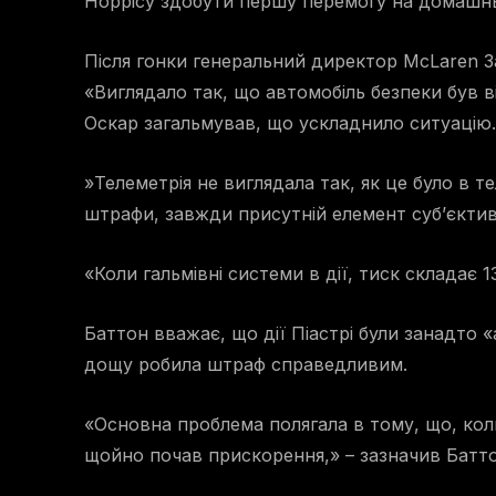
Норрісу здобути першу перемогу на домашнь
Після гонки генеральний директор McLaren 
«Виглядало так, що автомобіль безпеки був в
Оскар загальмував, що ускладнило ситуацію.
»Телеметрія не виглядала так, як це було в те
штрафи, завжди присутній елемент суб’єктив
«Коли гальмівні системи в дії, тиск складає 
Баттон вважає, що дії Піастрі були занадто 
дощу робила штраф справедливим.
«Основна проблема полягала в тому, що, коли
щойно почав прискорення,» – зазначив Батто