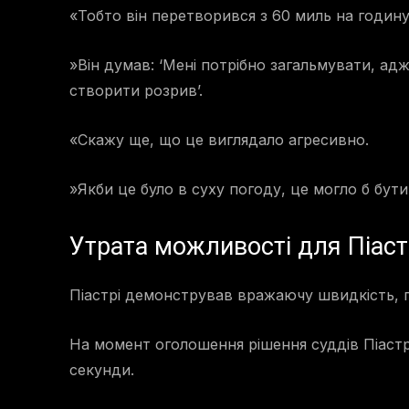
«Тобто він перетворився з 60 миль на годину
»Він думав: ‘Мені потрібно загальмувати, ад
створити розрив’.
«Скажу ще, що це виглядало агресивно.
»Якби це було в суху погоду, це могло б бут
Утрата можливості для Піаст
Піастрі демонстрував вражаючу швидкість, 
На момент оголошення рішення суддів Піаст
секунди.