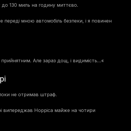
 до 130 миль на годину миттєво.
же переді мною автомобіль безпеки, і я повинен
и прийнятним. Але зараз дощ, і видимість…«
рі
поки не отримав штраф.
рі випереджав Норріса майже на чотири