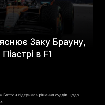
яснює Заку Брауну,
Піастрі в F1
он Баттон підтримав рішення суддів щодо
x.