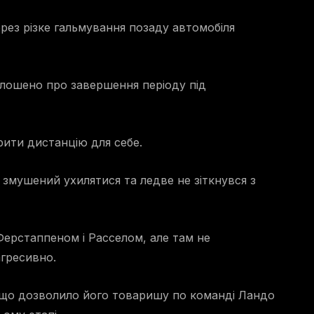
ерез різке гальмування позаду автомобіля
олошено про завершення періоду під
рити дистанцію для себе.
змушений ухилятися та ледве не зіткнувся з
Ферстаппеном і Расселом, але там не
агресивно.
 що дозволило його товаришу по команді Ландо