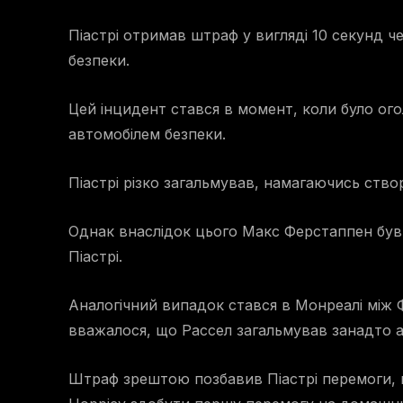
Піастрі отримав штраф у вигляді 10 секунд ч
безпеки.
Цей інцидент стався в момент, коли було ог
автомобілем безпеки.
Піастрі різко загальмував, намагаючись ство
Однак внаслідок цього Макс Ферстаппен був 
Піастрі.
Аналогічний випадок стався в Монреалі між 
вважалося, що Рассел загальмував занадто 
Штраф зрештою позбавив Піастрі перемоги,