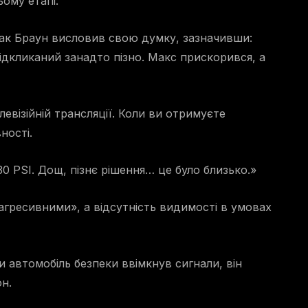
ому етапі.
Зак Браун висловив свою думку, зазначивши:
ідкликаний занадто пізно. Макс прискорився, а
левізійній трансляції. Коли ви отримуєте
ності.
130 PSI. Дощ, пізнє рішення… це було близько.»
«агресивними», а відсутність видимості в умовах
 автомобіль безпеки ввімкнув сигнали, він
н.