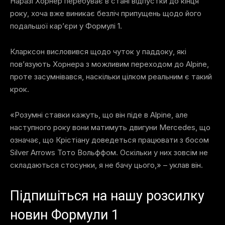
Наразі Хорнер перебуває в стані відпустки до кінця
року, хоча вже виникає безліч припущень щодо його
подальшої кар’єри у Формулі 1.
Кларксон висловився щодо чуток у паддоку, які
пов’язують Хорнера з можливим переходом до Alpine,
проте засумнівався, наскільки цілком реальним є такий
крок.
«Розумні ставки кажуть, що він піде в Alpine, але
наступного року вони матимуть двигуни Mercedes, що
означає, що Крістіану доведеться працювати з босом
Silver Arrows Тото Вольффом. Оскільки у них зовсім не
складаються стосунки, я не бачу цього,» – уклав він.
Підпишіться на нашу розсилку
новин Формули 1