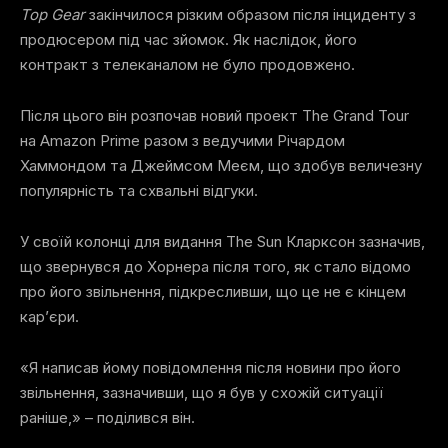
Top Gear
закінчилося різким образом після інциденту з
продюсером під час зйомок. Як наслідок, його
контракт з телеканалом не було продовжено.
Після цього він розпочав новий проект The Grand Tour
на Amazon Prime разом з ведучими Річардом
Хаммондом та Джеймсом Меєм, що здобув величезну
популярність та схвальні відгуки.
У своїй колонці для видання The Sun Кларксон зазначив,
що звернувся до Хорнера після того, як стало відомо
про його звільнення, підкресливши, що це не є кінцем
кар’єри.
«Я написав йому повідомлення після новини про його
звільнення, зазначивши, що я був у схожій ситуації
раніше,» – поділився він.