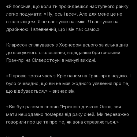
«Я пояснив, що коли ти прокидаєшся наступного ранку,
легко подумати: »Ну, ось і все«. Але для мене це не
стало кінцем. Я не наступив на змію. Я наступив на
драбиною. І впевнений, що і він так само.»
Кларксон спілкувався з Хорнером всього за кілька днів
до шокуючого оголошення, відвідавши британський
Гран-прі на Сілверстоуні в минулі вихідні.
«Я провів трохи часу з Крістіаном на Гран-прі в неділю. І
було очевидно, що він не мав жодного уявлення про те,
що відбувається,» – визнає він.
«Він був разом зі своєю 11-річною дочкою Олівії, чия
мати нещодавно померла від раку очей. Ми переважно
говорили про це та про те, як вона справляється.»