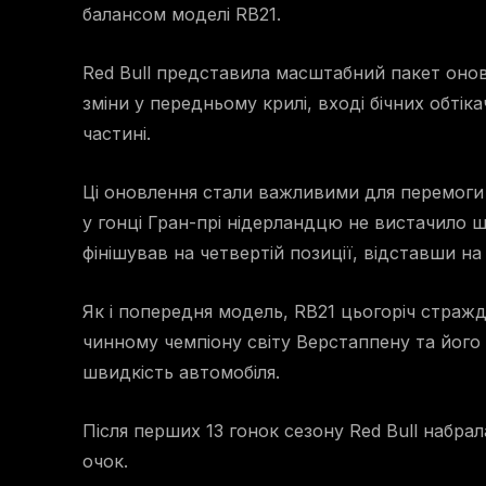
балансом моделі RB21.
Red Bull представила масштабний пакет оно
зміни у передньому крилі, вході бічних обтікач
частині.
Ці оновлення стали важливими для перемоги 
у гонці Гран-прі нідерландцю не вистачило ш
фінішував на четвертій позиції, відставши на
Як і попередня модель, RB21 цьогоріч страж
чинному чемпіону світу Верстаппену та його
швидкість автомобіля.
Після перших 13 гонок сезону Red Bull набрал
очок.