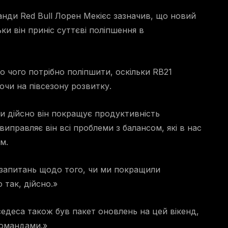
анди Red Bull Лорен Мекієс зазначив, що новий
и він приніс суттєві поліпшення в
о чого потрібно поліпшити, оскільки RB21
чи на півсезону розвитку.
чи дійсно він покращує продуктивність
виправляє він всі проблеми з балансом, які в нас
м.
є запитань щодо того, чи ми покращили
 так, дійсно.»
едеса також був пакет оновлень на цей вікенд,
командами.»