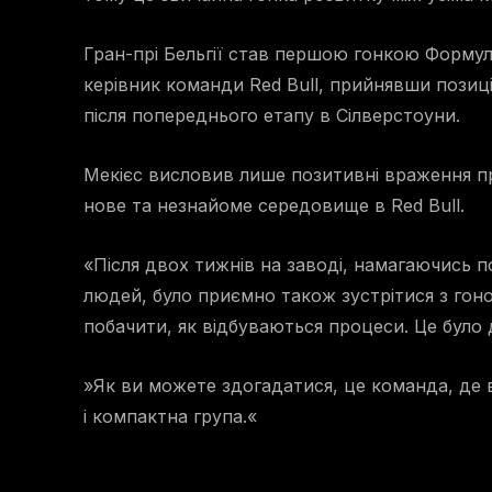
Гран-прі Бельгії став першою гонкою Формули
керівник команди Red Bull, прийнявши позиці
після попереднього етапу в Сілверстоуни.
Мекієс висловив лише позитивні враження п
нове та незнайоме середовище в Red Bull.
«Після двох тижнів на заводі, намагаючись п
людей, було приємно також зустрітися з гон
побачити, як відбуваються процеси. Це було 
»Як ви можете здогадатися, це команда, де 
і компактна група.«