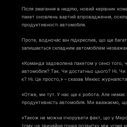
Після змагання в неділю, новий керівник ком
пакет оновлень вартий впровадження, оскільк
продуктивності автомобіля.
Проте, водночас він підкреслив, що ще багат
залишається складним автомобілем незважаю
«Команда задоволена пакетом у сенсі того, 
автомобіля? Так. Чи достатньо цього? Ні. Чи 
є? Ні. Це просто,» – сказав Мекієс журналіста
«Отже, ми тут. У нас ще є робота. Але нема
продуктивність автомобіля. Ми вважаємо, що
«Також не можна ігнорувати факт, що у Мерс
тому це звичайна гонка розвитку між усіма 