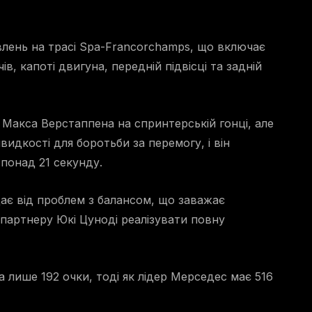
влень на трасі Spa-Francorchamps, що включає
ів, капоті двигуна, передній підвісці та задній
Макса Верстаппена на спринтерській гонці, але
видкості для боротьби за перемогу, і він
 понад 21 секунду.
дає від проблем з балансом, що заважає
 партнеру Юкі Цуноді реалізувати повну
а лише 192 очки, тоді як лідер Мерседес має 516