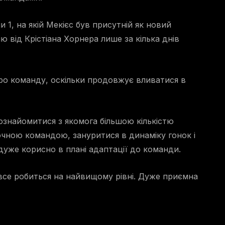
 1, на якій Мекієс був присутній як новий
ю від Крістіана Хорнера лише за кілька днів
ро команду, оскільки продовжує вливатися в
ознайомитися з якомога більшою кількістю
очною командою, зануритися в динаміку гонок і
дуже корисно в плані адаптації до команди.
все робиться на найвищому рівні. Дуже приємна