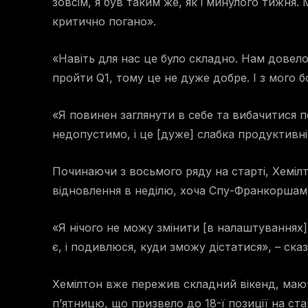
зовсім, я був таким же, як і минулого тижня.
критично погано».
«Навіть для нас це було складно. Нам довел
пройти Q1, тому це не дуже добре. І з мого 
«Я повинен заглянути в себе та вибачитися п
недопустимо, і це [дуже] слабка продуктивні
Починаючи з восьмого ряду на старті, Хемі
відновлення в неділю, хоча Спу-Франкоршам
«Я нічого не можу змінити [в налаштуваннях]
є, і подивлюся, куди зможу дістатися», – сказ
Хемілтон вже пережив складний вікенд, маючи
п’ятницю, що призвело до 18-ї позиції на стар