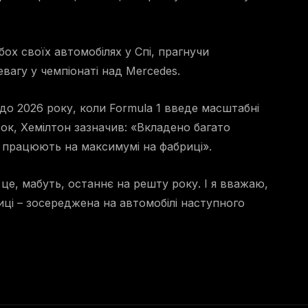
бох своїх автомобілях у Спі, прагнучи
вагу у чемпіонаті над Mercedes.
 до 2026 року, коли Formula 1 введе масштабні
ок, Хемілтон зазначив: «Вкладено багато
сі працюють на максимумі на фабриці».
це, мабуть, останнє на решту року. І я вважаю,
иці – зосереджена на автомобілі наступного