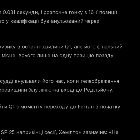
0.031 секунди, і розпочне гонку з 16-ї позиції
ас у кваліфікації був анульований через
изику в останні хвилини Q1, але його фінальний
 місце, всього лише на одну позицію позаду
судді анульвали його час, коли телеображення
ревищили білу лінію на вході до Редільйону.
йти Q1 з моменту переходу до Ferrari в початку
SF-25 наприкінці сесії, Хемілтон зазначив: «Не