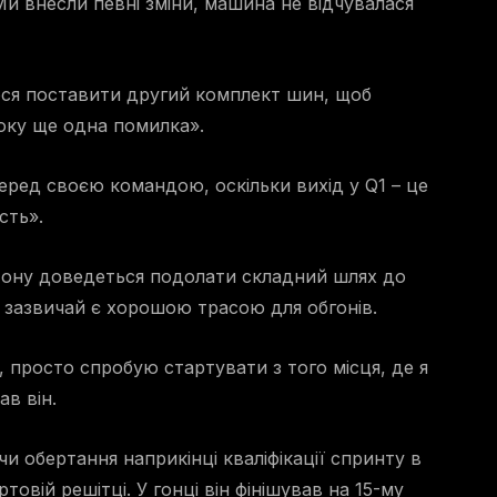
 Ми внесли певні зміни, машина не відчувалася
ося поставити другий комплект шин, щоб
боку ще одна помилка».
еред своєю командою, оскільки вихід у Q1 – це
сть».
лтону доведеться подолати складний шлях до
 зазвичай є хорошою трасою для обгонів.
, просто спробую стартувати з того місця, де я
ав він.
 обертання наприкінці кваліфікації спринту в
товій решітці. У гонці він фінішував на 15-му