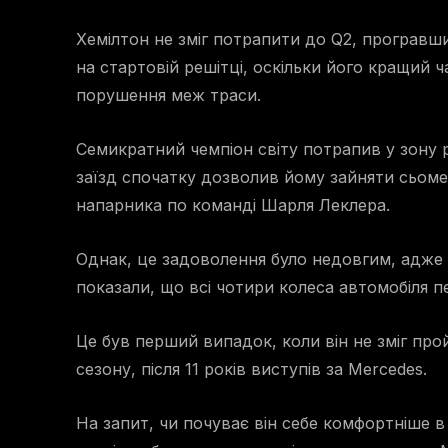
Хемілтон не зміг потрапити до Q2, програвши 
на стартовій решітці, оскільки його кращий ч
порушення меж траси.
Семикратний чемпіон світу потрапив у зону р
заїзд спочатку дозволив йому зайняти сьоме
напарника по команді Шарля Леклера.
Однак, це задоволення було недовгим, адже 
показали, що всі чотири колеса автомобіля пе
Це був перший випадок, коли він не зміг про
сезону, після 11 років виступів за Mercedes.
На запит, чи почуває він себе комфортніше в 