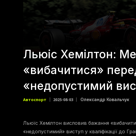
Льюіс Хемілтон: Ме
«вибачитися» перед
«недопустимий ви
Автоспорт
2025-08-03
Олександр Ковальчук
Льюїс Хемілтон висловив бажання «вибачитися
«недопустимий» виступ у кваліфікації до Гран-