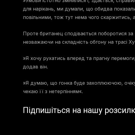
»Умови істотно змінилися і, здається, справ
для нарікань, ми думали, що обидва показали 
повільними, тож тут нема чого скаржитись,
Проте британец сподівається поборотися за п
незважаючи на складність обгону на трасі Ху
»Я хочу рухатись вперед та прагну перемоги,
додав він.
»Я думаю, що гонка буде захоплюючою, очі
чекаю її з нетерпінням«.
Підпишіться на нашу розсилк