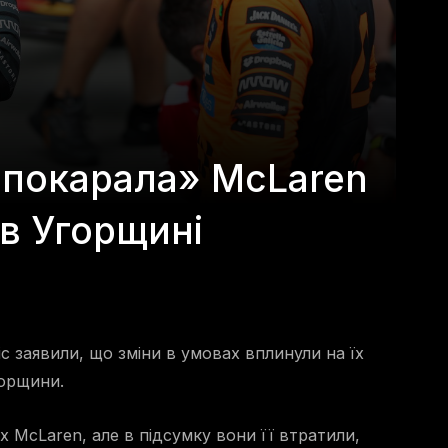
«покарала» McLaren
 в Угорщині
с заявили, що зміни в умовах вплинули на їх
горщини.
х McLaren, але в підсумку вони її втратили,