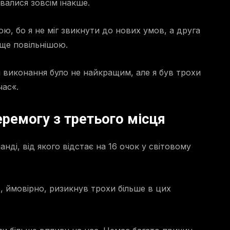
валися зовсім інакше.
ю, бо я не міг звикнути до нових умов, а друга
 ще повільнішою.
 виконання було не найкращим, але я був трохи
час«.
еремогу з третього місця
ді, від якого відстає на 16 очок у світовому
 ймовірно, ризикнув трохи більше в цих