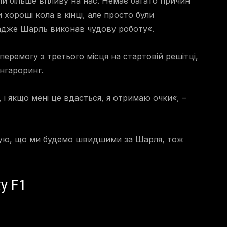
или більше впливу на нас. Немає багато причин
хороші кола в кінці, але просто були
 адже Шарль виконав чудову роботу«.
еремогу з третього місця на стартовій решітці,
нгароринг.
 і якщо мені це вдасться, я отримаю очки«, –
кую, що ми будемо швидшими за Шарля, тож
у F1