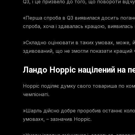
Q3, і це призвело до того, що повороти відчу
«Перша спроба в Q3 виявилася досить погано
спроба, хоча і здавалась кращою, виявилась
»Складно оцінювати в таких умовах, може, й
здивований, що не змогли показати кращий 
Ландо Норріс націлений на п
Норріс поділяє думку свого товариша по коман
чемпіонаті.
»Шарль дійсно добре проробив останнє коло,
умовах«, – зазначив Норріс.