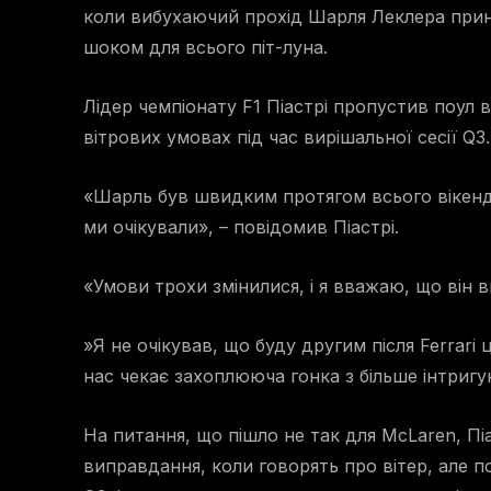
коли вибухаючий прохід Шарля Леклера прин
шоком для всього піт-луна.
Лідер чемпіонату F1 Піастрі пропустив поул в
вітрових умовах під час вирішальної сесії Q3.
«Шарль був швидким протягом всього вікенду,
ми очікували», – повідомив Піастрі.
«Умови трохи змінилися, і я вважаю, що він 
»Я не очікував, що буду другим після Ferrari 
нас чекає захоплююча гонка з більше інтри
На питання, що пішло не так для McLaren, Пі
виправдання, коли говорять про вітер, але по