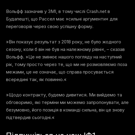
Вольфф зазначив у ЗМІ, в тому числі Crash.net в
Будапешті, що Рассел має »сильні аргументи« для
переговорів через свою успішну форму.
»Він показує результат з 2018 року, не було жодного
сезону, коли б він не був на належному рівні«, – сказав
Вольфф. »Це не змінює нашого погляду на наступний
рік, тому просто через те, що ми не розмовляємо поза
межами, це не означає, що справа просувається
всередині так, як повинно.«
»Щодо контракту, будемо дивитися. Ми вийдемо та
обговоримо, які терміни ми можемо запропонувати, але
безумовно, його позиція в команді сильна, він це знову
підтвердив сьогодні.«