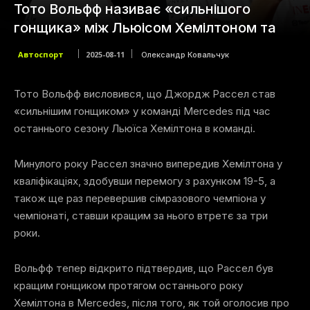
Тото Вольфф називає «сильнішого
гонщика» між Льюісом Хемілтоном та
Автоспорт
2025-08-11
Олександр Ковальчук
Тото Вольфф висловився, що Джордж Рассел став
«сильнішим гонщиком» у команді Mercedes під час
останнього сезону Льюїса Хемілтона в команді.
Минулого року Рассел значно випередив Хемілтона у
кваліфікаціях, здобувши перемогу з рахунком 19-5, а
також ще раз перевершив сімразового чемпіона у
чемпіонаті, ставши кращим за нього втретє за три
роки.
Вольфф тепер відкрито підтвердив, що Рассел був
кращим гонщиком протягом останнього року
Хемілтона в Mercedes, після того, як той оголосив про