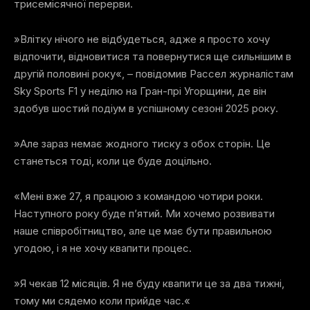
трисемісячної перерви.
»Влітку нічого не відбудеться, адже я просто хочу
відпочити, відновитися та повернутися ще сильнішим в
другій половині року«, – повідомив Рассел журналістам
Sky Sports F1 у неділю на Гран-прі Угорщини, де він
здобув шостий подіум в успішному сезоні 2025 року.
»Але зараз немає жодного тиску з обох сторін. Це
станеться тоді, коли це буде доцільно.
«Мені вже 27, я працюю з командою чотири роки.
Наступного року буде п’ятий. Ми хочемо розвивати
наше співробітництво, але це має бути правильною
угодою, і я не хочу квапити процес.
»Я чекав 12 місяців. Я не буду квапити це за два тижні,
тому ми сядемо коли прийде час.«