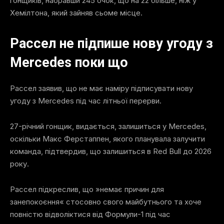
гонщиків, набравши 245 очок, що на 22 більше, ніж у
Хемілтона, який зайняв сьоме місце.
Рассел не підпише нову угоду з
Mercedes поки що
Рассел заявив, що не має наміру підписувати нову
угоду з Mercedes під час літньої перерви.
27-річний гонщик, видається, залишиться у Mercedes,
оскільки Макс Ферстаппен, якого планувала залучити
команда, підтвердив, що залишиться в Red Bull до 2026
року.
Рассел підкреслив, що »немає причин для
занепокоєння« стосовно свого майбутнього та хоче
повністю відволіктися від Формули-1 під час