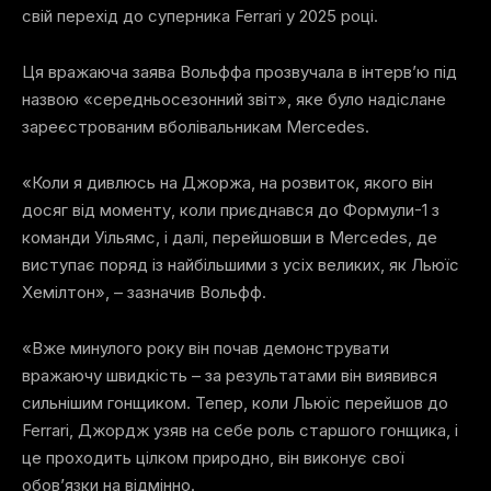
свій перехід до суперника Ferrari у 2025 році.
Ця вражаюча заява Вольффа прозвучала в інтерв’ю під
назвою «середньосезонний звіт», яке було надіслане
зареєстрованим вболівальникам Mercedes.
«Коли я дивлюсь на Джоржа, на розвиток, якого він
досяг від моменту, коли приєднався до Формули-1 з
команди Уільямс, і далі, перейшовши в Mercedes, де
виступає поряд із найбільшими з усіх великих, як Льюїс
Хемілтон», – зазначив Вольфф.
«Вже минулого року він почав демонструвати
вражаючу швидкість – за результатами він виявився
сильнішим гонщиком. Тепер, коли Льюїс перейшов до
Ferrari, Джордж узяв на себе роль старшого гонщика, і
це проходить цілком природно, він виконує свої
обов’язки на відмінно.