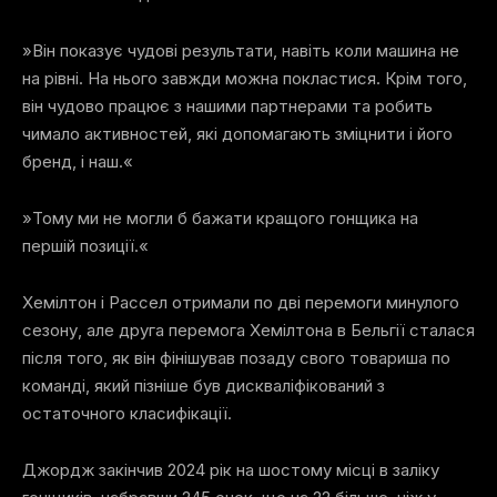
»Він показує чудові результати, навіть коли машина не
на рівні. На нього завжди можна покластися. Крім того,
він чудово працює з нашими партнерами та робить
чимало активностей, які допомагають зміцнити і його
бренд, і наш.«
»Тому ми не могли б бажати кращого гонщика на
першій позиції.«
Хемілтон і Рассел отримали по дві перемоги минулого
сезону, але друга перемога Хемілтона в Бельгії сталася
після того, як він фінішував позаду свого товариша по
команді, який пізніше був дискваліфікований з
остаточного класифікації.
Джордж закінчив 2024 рік на шостому місці в заліку