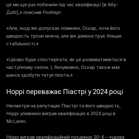
це ми ще раз побачили під час кваліфікації [в Абу-
Дабі],» пояснив Розберг.
«Але, іноді він допускає помилки, Оскар, хоча його
швидкість трохи нижча, але він демонструє більше
стабільності.»
«Цікаво буде спостерігати, як це розвиватиметься в
наступному сезоні. І, безумовно, Оскар також має
шанси здобути титул пілота.»
Норрі переважає Піастрі у 2024 році
Несмотря на репутацію Піастрі та його швидкість,
Норрі упевнено виграв кваліфікацію в 2024 році в
McLaren.
Норрі виграв кваліфікаційний поєдинок 20-4 – чудова