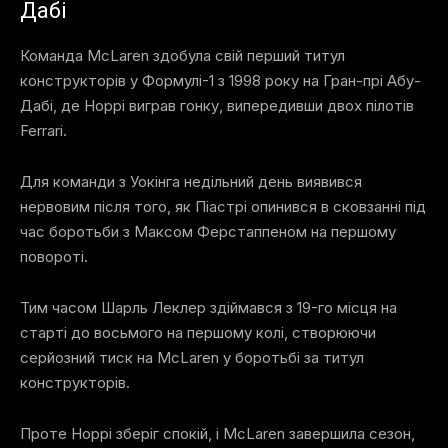
Дабі
Команда McLaren здобула свій перший титул
конструкторів у Формулі-1 з 1998 року на Гран-прі Абу-
Дабі, де Норрі виграв гонку, випередивши двох пілотів
Ferrari.
Для команди з Уокінга недільний день виявився
нервовим після того, як Піастрі опинився в сковзанні під
час боротьби з Максом Ферстаппеном на першому
повороті.
Тим часом Шарль Леклер здіймався з 19-го місця на
старті до восьмого на першому колі, створюючи
серйозний тиск на McLaren у боротьбі за титул
конструкторів.
Проте Норрі зберіг спокій, і McLaren завершила сезон,