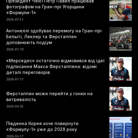
Президент Чехії Петр Павел працював
фотографом на Гран-прі Угорщини
«Формули-1»
2026-07-31
Антонеллі здобуває перемогу на Гран-прі
Бельгії, Леклер та Ферстаппен
доповнюють подіум
2026-07-19
«Мерседес» остаточно відмовився від ідеї
підписання Макса Ферстаппена: відомі
деталі переговорів
2026-07-17
Ферстаппен може перейти у гонки на
витривалість
2026-04-25
Південна Корея хоче повернути
«Формулу-1» уже до 2028 року
2026-04-17