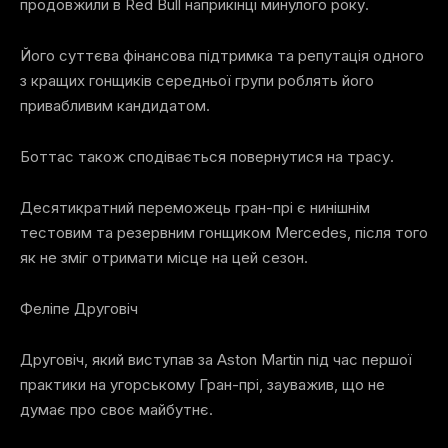
продовжили в Red Bull наприкінці минулого року.
Його суттєва фінансова підтримка та репутація одного
з кращих гонщиків середньої групи роблять його
привабливим кандидатом.
Боттас також сподівається повернутися на трасу.
Десятикратний переможець гран-прі є нинішнім
тестовим та резервним гонщиком Mercedes, після того
як не зміг отримати місце на цей сезон.
Феліпе Друговіч
Друговіч, який виступав за Aston Martin під час першої
практики на угорському Гран-прі, зауважив, що не
думає про своє майбутнє.