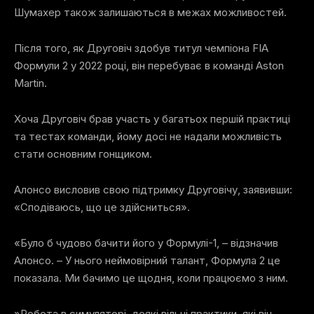
Шумахер також залишаються в межах можливостей.
Після того, як Друговіч здобув титул чемпіона FIA
Формули 2 у 2022 році, він перебуває в команді Aston
Martin.
Хоча Друговіч брав участь у багатьох першій практиці
та тестах команди, йому досі не надали можливість
стати основним гонщиком.
Алонсо висловив свою підтримку Друговічу, заявивши:
«Сподіваюсь, що це здійсниться».
«Було б чудово бачити його у Формулі-1, – відзначив
Алонсо. – У нього неймовірний талант, Формула 2 це
показала. Ми бачимо це щодня, коли працюємо з ним.
»Робота в симуляторі, деякі вільні практики, які він