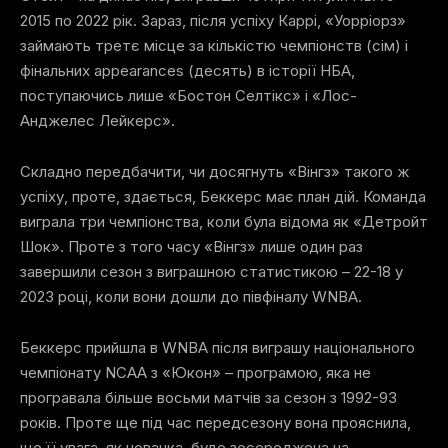
2015 по 2022 рік. Зараз, після успіху Каррі, «Уорріорз»
займають третє місце за кількістю чемпіонств (сім) і
фінальних appearances (десять) в історії НБА,
поступаючись лише «Бостон Селтікс» і «Лос-
Анджелес Лейкерс».
Складно передбачити, чи досягнуть «Вінгз» такого ж
успіху, проте, здається, Беккерс має план дій. Команда
виграла три чемпіонства, коли була відома як «Детройт
Шок». Проте з того часу «Вінгз» лише один раз
завершили сезон з виграшною статистикою – 22-18 у
2023 році, коли вони дошли до півфіналу WNBA.
Беккерс прийшла в WNBA після виграшу національного
чемпіонату NCAA з «Юкон» – програмою, яка не
програвала більше восьми матчів за сезон з 1992-93
років. Проте ще під час передсезону вона прояснила,
що її увага, як новачка, буде зосереджена на