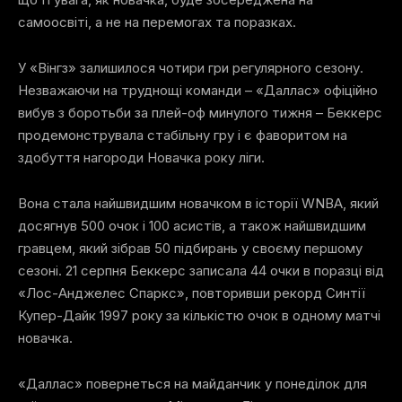
самоосвіті, а не на перемогах та поразках.
У «Вінгз» залишилося чотири гри регулярного сезону.
Незважаючи на труднощі команди – «Даллас» офіційно
вибув з боротьби за плей-оф минулого тижня – Беккерс
продемонструвала стабільну гру і є фаворитом на
здобуття нагороди Новачка року ліги.
Вона стала найшвидшим новачком в історії WNBA, який
досягнув 500 очок і 100 асистів, а також найшвидшим
гравцем, який зібрав 50 підбирань у своєму першому
сезоні. 21 серпня Беккерс записала 44 очки в поразці від
«Лос-Анджелес Спаркс», повторивши рекорд Синтії
Купер-Дайк 1997 року за кількістю очок в одному матчі
новачка.
«Даллас» повернеться на майданчик у понеділок для