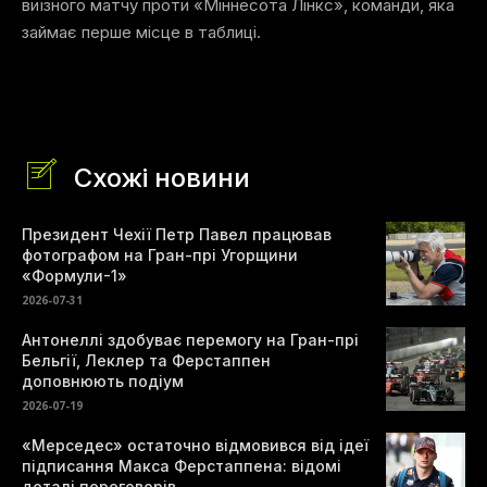
виїзного матчу проти «Міннесота Лінкс», команди, яка
займає перше місце в таблиці.
Схожі новини
Президент Чехії Петр Павел працював
фотографом на Гран-прі Угорщини
«Формули-1»
2026-07-31
Антонеллі здобуває перемогу на Гран-прі
Бельгії, Леклер та Ферстаппен
доповнюють подіум
2026-07-19
«Мерседес» остаточно відмовився від ідеї
підписання Макса Ферстаппена: відомі
деталі переговорів