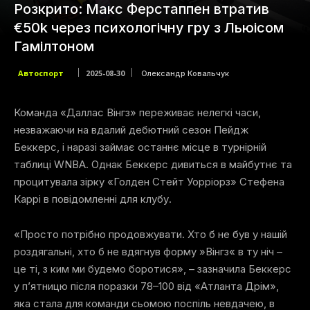
Розкрито: Макс Ферстаппен втратив
€50k через психологічну гру з Льюісом
Гамілтоном
Автоспорт
2025-08-30
Олександр Ковальчук
Команда «Даллас Вінгз» переживає нелегкі часи,
незважаючи на вдалий дебютний сезон Пейдж
Беккерс, і наразі займає останнє місце в турнірній
таблиці WNBA. Однак Беккерс дивиться в майбутнє та
процитувала зірку «Голден Стейт Уорріорз» Стефена
Каррі в повідомленні для клубу.
«Просто потрібно продовжувати. Хто б не був у нашій
роздягальні, хто б не вдягнув форму »Вінгз« в ту ніч –
це ті, з ким ми будемо боротися», – зазначила Беккерс
у п’ятницю після поразки 78–100 від «Атланта Дрім»,
яка стала для команди сьомою поспіль невдачею, в