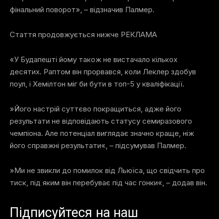
фінальний поворот», – відзначив Палмер.
Стаття продовжується нижче
РЕКЛАМА
«У Будапешті йому також не вистачало кількох
десятих. Раптом він прорвався, коли Леклер здобув
поул, і Хемілтон міг би бути в топ-5 у кваліфікації.
»Його настрій суттєво покращиться, адже його
результати не відповідають статусу семиразового
чемпіона. Але потенціал виглядає значно краще, ніж
його справжні результати«, – підсумував Палмер.
»Ми не звикли до помилок від Льюїса, що свідчить про
тиск, під яким він перебуває під час гонки«, – додав він.
Підписуйтеся на наш