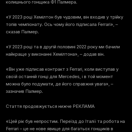
колишнього гонщика Ф1 Палмера.
«У 2023 році Хемілтон був чудовим, він входив у трійку
топів чемпіонату. Ось чому його підписала Ferrari», –
сказав Палмер.
«У 2023 році та в другій половині 2022 року ми бачили
найкраще у виконанні Хемілтона», – додав він.
«Він уже підписав контракт з Ferrari, коли виступав у
своїй останній гонці для Mercedes, і в той момент
можна було подумати, де його справжня увага», –
зазначив Палмер.
Стаття продовжується нижче
РЕКЛАМА
«Цей рік був непростим. Переїзд до Італії та робота на
Ferrari – це не нове явище для багатьох гонщиків в