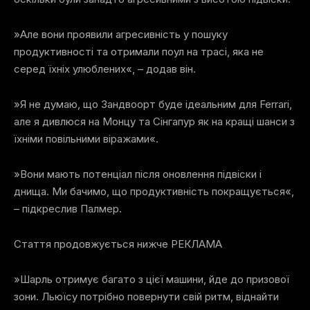
»Але вони проявили агресивність у пошуку
продуктивності та отримали поул на трасі, яка не
серед їхніх улюблених«, – додав він.
»Я не думаю, що Зандвоорт буде ідеальним для Ferrari,
але я дивлюся на Монцу та Сінгапур як на кращі шанси з
їхніми повільними віражами«.
»Вони мають потенціал після оновлення підвіски і
днища. Ми бачимо, що продуктивність покращується«,
– підкреслив Палмер.
Стаття продовжується нижче
РЕКЛАМА
»Шарль отримує багато з цієї машини, йде до призової
зони. Льюїсу потрібно повернути свій ритм, віднайти