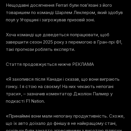
Нещодавні досягнення Ferrari були пов’язані з його
товаришем по команді Шарлем Леклером, який здобув
поул у Угорщині і загрожував призовій зоні.
Хоча команді ще доведеться попрацювати, щоб
завершити сезон 2025 року з перемогою в Гран-прі Ф1,
такі прогнози роблять експерти.
Стаття продовжується нижче
РЕКЛАМА
«Я захопився після Канади і сказав, що вони виграють
гонку. І я стою на своєму! На них чекають непогані
траси», – зазначив коментатор Джоліон Палмер у
подкасті F1 Nation.
«Принаймні вони мали непогану продуктивність. Схоже,
що їх авто доїхало до фінішу в не найкращому стані,
оскільки були занадто агресивними з висотою підвіски.