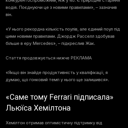
конкурентоспроможний, ніж у 40. Є природне старіння
водія. Поєднуючи це з новими правилами», – зазначив
він.
«У нього рекордна кількість поулів, але єдиний поул під
цими новими правилами. Джордж Расселл здобував
більше в еру Mercedes», – підкреслив Жак.
Стаття продовжується нижче
РЕКЛАМА
«Якщо він знайде продуктивність у кваліфікації, я
думаю, що гонковий темп у нього ще залишився».
«Саме тому Ferrari підписала»
Льюїса Хемілтона
Хемілтон отримав оптимістичну підтримку від