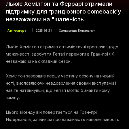
Льюіс Хемілтон та Феррарі отримали
підтримку для грандіозного comeback’у
незважаючи на "шаленість
Автоспорт
2025-08-31
Олександр Ковальчук
Льюїс Хемілтон отримав оптимістичні прогнози щодо
можливості здобуття Ferrari перемоги в Гран-прі Ф1,
незважаючи на складний сезон.
Хемілтон завершив першу частину сезону на низькій
ноті, висловлюючи невдоволення своїми виступами і
навіть натякнувши, що Ferrari могло б знайти йому
заміну.
Цього вікенду він повертається на Гран-прі
Нідерландів, заявивши про важливість наполегливості.