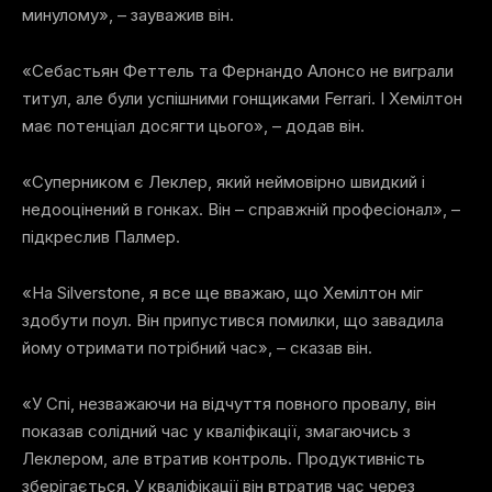
минулому», – зауважив він.
«Себастьян Феттель та Фернандо Алонсо не виграли
титул, але були успішними гонщиками Ferrari. І Хемілтон
має потенціал досягти цього», – додав він.
«Суперником є Леклер, який неймовірно швидкий і
недооцінений в гонках. Він – справжній професіонал», –
підкреслив Палмер.
«На Silverstone, я все ще вважаю, що Хемілтон міг
здобути поул. Він припустився помилки, що завадила
йому отримати потрібний час», – сказав він.
«У Спі, незважаючи на відчуття повного провалу, він
показав солідний час у кваліфікації, змагаючись з
Леклером, але втратив контроль. Продуктивність
зберігається. У кваліфікації він втратив час через