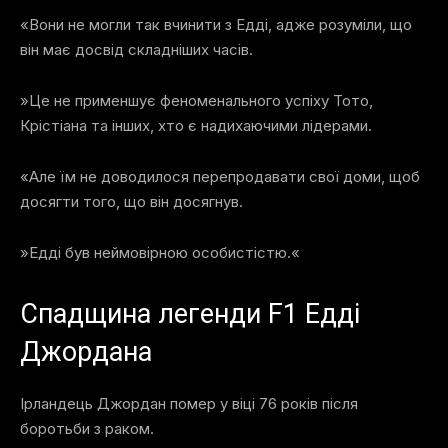
«Вони не могли так вчинити з Едді, адже розуміли, що
він має досвід складніших часів.
»Це не применшує феноменального успіху Тото,
Крістіана та інших, хто є надихаючими лідерами.
«Але їм не доводилося перепродавати свої доми, щоб
досягти того, що він досягнув.
»Едді був неймовірною особистістю.«
Спадщина легенди F1 Едді
Джордана
Ірландець Джордан помер у віці 76 років після
боротьби з раком.