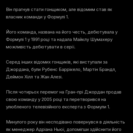
Він прагнув стати гонщиком, але відомим став як
власник команди у Формулі 1.
Його команда, названа на його честь, дебютувала у
Формулі 1 у 1991 році та надала Майклу Шумахеру
можливість дебютувати в серії.
Серед інших відомих гонщиків, які виступали за
Джордана, були Рубенс Баррікело, Мартін Брандл,
Деймон Хілл та Жан Алезі.
Після чотирьох перемог на Гран-прі Джордан продав
свою команду у 2005 році та перетворився на
улюбленого телевізійного експерта з Формули 1.
Минулого року він несподівано повернувся в діяльність
як менеджер Адріана Ньюї, допомігши здійснити його