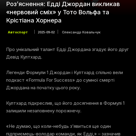
Роз’яснення: Едді Джордан викликав
«нервовий сміх» у Тото Вольфа та
Крістіана Хорнера
Автоспорт
2025-09-02
Олександр Ковальчук
Про унікальний талант Едді Джордана згадує його друг
Девід Култхард.
Легенди Формули 1 Джордан і Култхард спільно вели
подкаст «Formula For Success» до сумної смерті
Джордана на початку цього року.
Култхард підкреслив, що його досягнення в Формулі 1
залишили незаповнену порожнечу.
«Не думаю, що коли-небудь з’явиться ще один
підприємець-володар команди, як Едді,» – зазначив