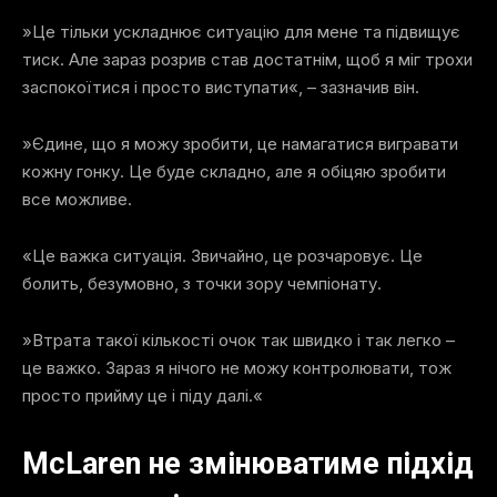
»Це тільки ускладнює ситуацію для мене та підвищує
тиск. Але зараз розрив став достатнім, щоб я міг трохи
заспокоїтися і просто виступати«, – зазначив він.
»Єдине, що я можу зробити, це намагатися вигравати
кожну гонку. Це буде складно, але я обіцяю зробити
все можливе.
«Це важка ситуація. Звичайно, це розчаровує. Це
болить, безумовно, з точки зору чемпіонату.
»Втрата такої кількості очок так швидко і так легко –
це важко. Зараз я нічого не можу контролювати, тож
просто прийму це і піду далі.«
McLaren не змінюватиме підхід