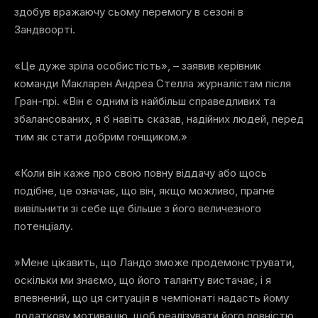
здобув вражаючу сьому перемогу в сезоні в
Зандвоорті.
«Це дуже зріла особистість», – заявив керівник
команди Макларен Андреа Стелла журналістам після
Гран-прі. «Він є одним із найбільш справедливих та
збалансованих, я б навіть сказав, надійних людей, перед
тим як стати добрим гонщиком.»
«Коли він каже про свою повну віддачу або щось
подібне, це означає, що він, якщо можливо, прагне
вивільнити зі себе ще більше з його величезного
потенціалу.
»Мене цікавить, що Ландо зможе продемонструвати,
оскільки ми знаємо, що його таланту вистачає, і я
впевнений, що ця ситуація в чемпіонаті надасть йому
додаткову мотивацію, щоб реалізувати його повністю.