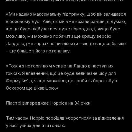
«Ми надамо максимальну підтримку, щоб він залишався
в бойовому дусі. Але, як ми вже казали раніше, я думаю,
що це буде відбуватися дуже природно, і, якщо буде
можливо, ми можемо побачити ще кращу версію
Ландо, адже зараз час вивільнити – якщо є щось більше
– ще більше з його потенціалу.
»Тож я з нетерпінням чекаю на Ландо в наступних
гонках. Я впевнений, що це буде величезне шоу для
Формули-1, і, якщо можливо, це зробить боротьбу з
Оскаром ще цікавішою.«
Піастрі випереджає Норріса на 34 очки
Тим часом Норріс пообіцяв »боротися« за відновлення
у наступних дев’яти гонках.