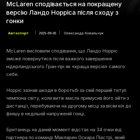
McLaren сподівається на покращену
версію Ландо Норріса після сходу з
гонки
Автоспорт
2025-09-05
Олександр Ковальчук
McLaren висловили сподівання, що Ландо Норріс
зможе повернутися після важкого завершення
нідерландського Гран-прі як «краща версія» самого
себе.
Норріс зазнав шкоди в боротьбі за свій перший титул
чемпіона світу, коли витік масла примусив його зійти з
дистанції, перебуваючи на другому місці за вісім кіл до
фінішу в недільній напруженій гонці.
Британець на даний момент відстає на 34 очки від
партнера по команді Макларен Оскара Піастрі, який