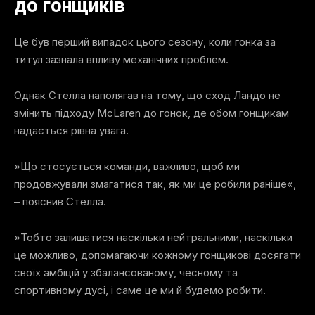
до гонщиків
Це був перший випадок цього сезону, коли гонка за
титул зазнала впливу механічних проблем.
Однак Стелла наполягав на тому, що сход Ландо не
змінить підходу McLaren до гонок, де обом гонщикам
надається рівна увага.
»Що стосується команди, важливо, щоб ми
продовжували змагатися так, як ми це робили раніше«,
– пояснив Стелла.
»Тобто залишатися наскільки нейтральними, наскільки
це можливо, допомагаючи кожному гонщикові досягати
своїх амбіцій у збалансованому, чесному та
спортивному дусі, і саме це ми й будемо робити.