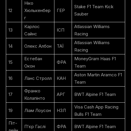
Ніко
Stake F1 Team Kick
12
Хюлькенбер
ГЕР
Sauber
г
Карлос
Atlassian Williams
13
ІСП
Сайнс
Racing
Atlassian Williams
14
Олекс Албон
ТАЇ
Racing
Естебан
MoneyGram Haas F1
15
ФРА
Окон
Team
Aston Martin Aramco F1
16
Ланс Стролл
КАН
Team
Франко
17
АРГ
BWT Alpine F1 Team
Колапінто
Visa Cash App Racing
19
Ліам Лоусон
НЗЛ
Bulls F1 Team
Піт-
П’єр Гаслі
ФРА
BWT Alpine F1 Team
лейн