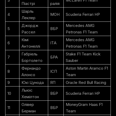
3
McLaren F1 Team
Піастрі
ралія
Шарль
4
МОН
Scuderia Ferrari HP
Леклер
Джордж
Mercedes AMG
5
ВБР
Рассел
Petronas F1 Team
Кімі
Mercedes AMG
6
ІТA
Антонеллі
Petronas F1 Team
Габріель
Stake F1 Team Kick
7
БРА
Бортолето
Sauber
Фернандо
Aston Martin Aramco F1
8
ІСП
Алонсо
Team
9
Юкі Цунода
ЯП
Oracle Red Bull Racing
Льюіс
10
ВБР
Scuderia Ferrari HP
Хемілтон
Олівер
MoneyGram Haas F1
11
ВБР
Берман
Team