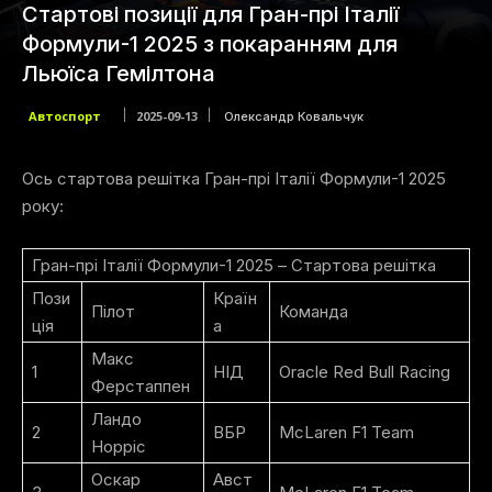
Стартові позиції для Гран-прі Італії
Формули-1 2025 з покаранням для
Льюїса Гемілтона
Автоспорт
2025-09-13
Олександр Ковальчук
Ось стартова решітка Гран-прі Італії Формули-1 2025
року:
Гран-прі Італії Формули-1 2025 – Стартова решітка
Пози
Країн
Пілот
Команда
ція
а
Макс
1
НІД
Oracle Red Bull Racing
Ферстаппен
Ландо
2
ВБР
McLaren F1 Team
Норріс
Оскар
Авст