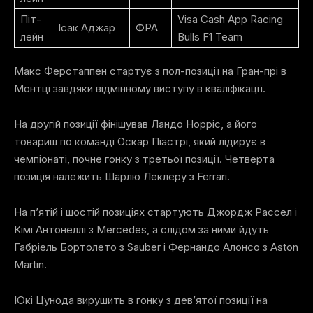
Піт-
Visa Cash App Racing
Ісак Аджар
ФРА
лейн
Bulls F1 Team
Макс Ферстаппен стартує з пол-позиції на Гран-прі в
Монтці завдяки відмінному виступу в кваліфікації.
На другій позиції фінішував Ландо Норріс, а його
товариш по команді Оскар Піастрі, який лідирує в
чемпіонаті, почне гонку з третьої позиції. Четверта
позиція належить Шарлю Леклеру з Ferrari.
На п’ятій і шостій позиціях стартують Джордж Рассел і
Кімі Антонеллі з Mercedes, а слідом за ними йдуть
Габріель Бортолето з Sauber і Фернандо Алонсо з Aston
Martin.
Юкі Цунода вирушить в гонку з дев’ятої позиції на