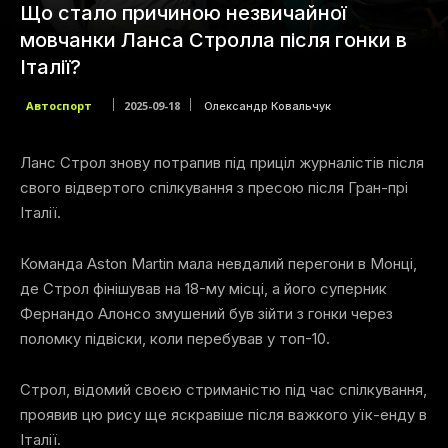
Що стало причиною незвичайної
мовчанки Ланса Стролла після гонки в
Італії?
Автоспорт
2025-09-18
Олександр Ковальчук
Ланс Строл знову потрапив під приціл журналістів після
свого відвертого спілкування з пресою після Гран-прі
Італії.
Команда Aston Martin мала невдалий перегони в Монці,
де Строл фінішував на 18-му місці, а його суперник
Фернандо Алонсо змушений був зійти з гонки через
поломку підвіски, коли перебував у топ-10.
Строл, відомий своєю стриманістю під час спілкування,
проявив цю рису ще яскравіше після важкого уїк-енду в
Італії.