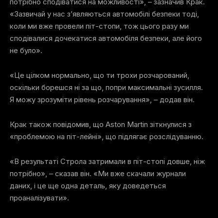
потрібно сподіватися на можливості», – зазначив Крак.
«Зазвичай у нас з’являються автомобілі безпеки тоді,
коли ми вже провели піт-стопи, тож цього разу ми
сподівалися дочекатися автомобіля безпеки, але його
не було».
«Це цілком нормально, що ти трохи розчарований,
оскільки борешся ні за що, попри максимальні зусилля.
Я можу зрозуміти рівень розчарування», – додав він.
Крак також повідомив, що Aston Martin зіткнулися з
«проблемою на піт-лейні», що підлягає розслідуванню.
«В результаті Строла затримали в піт-стопі довше, ніж
потрібно», – сказав він. «Ми вже скачали журнали
даних, і це ще одна деталь, яку доведеться
проаналізувати».