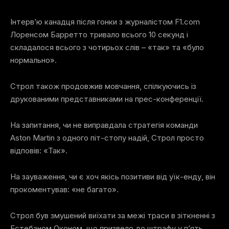
Інтерв’ю канадця після гонки з журналістом F1.com
Лоренсом Барретто тривало всього 10 секунд і
складалося всього з чотирьох слів – «так» та «було
нормально».
Строл також продовжив мовчання, спілкуючись із
друкованими представниками на прес-конференції.
На запитання, чи не виправдала стратегія команди
Aston Martin з одного піт-стопу надій, Строл просто
відповів: «Так».
На зауваження, чи є хоч якісь позитиви від уїк-енду, він
прокоментував: «не багато».
Строл був змушений виїхати за межі траси в зіткненні з
Естебаном Оконом, що призвело до штрафу у п’ять