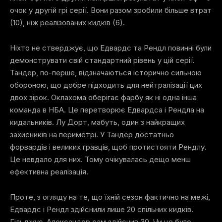
очок у другій грі серії. Вони разом зробили більше втрат
(10), ніж реалізованих кидків (6).
Ніхто не стверджує, що Едвардс та Рендл повинні були
демонструвати свій стандартний рівень у цій серії.
Тандер, по-перше, відзначаються історично сильною
обороною, що добре підходить для нейтралізації цих
двох зірок. Оклахома оберігає фарбу як ні одна інша
команда в НБА. Це перетворює Едвардса і Рендла на
кидальників. Лу Дорт, мабуть, один з найкращих
захисників на периметрі. У Тандер достатньо
форвардів і великих гравців, щоб протистояти Рендлу.
Це невдало для них. Тому очікувалась дещо менш
ефективна реалізація.
Проте, з огляду на те, що їхній сезон фактично на межі,
Едвардс і Рендл здійснили лише 20 спільних кидків.
Гільджус-Александер сам здійснив 30. Чи це було