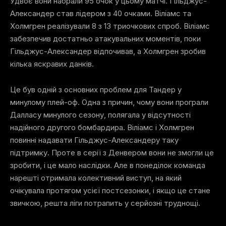
Удвоє вони набрали 95 очок у цьому матчі. Гільджус-
Александер став лідером з 40 очками. Віліамс та
Холмгрен реалізували 8 з 13 триочкових спроб. Віліамс
забезпечив достатньо атакувальних моментів, поки
Гільджус-Александер відпочивав, а Холмгрен зробив
кілька яскравих данків.
Це був одній з основних проблем для Тандер у
минулому плей-оф. Одна з причин, чому вони програли
Далласу минулого сезону, полягала у відсутності
надійного другого бомбардира. Віліамс і Холмгрен
повинні надавати Гільджус-Александеру таку
підтримку. Проте в серії з Денвером вони не змогли це
зробити, і це мало наслідки. Але в понеділок команда
нарешті отримала колективний виступ, на який
очікувала протягом усієї постсезонки, і якщо це стане
звичкою, решта ліги потрапить у серйозні труднощі.