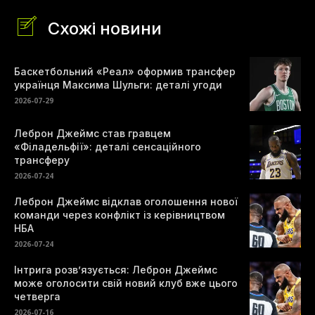
Схожі новини
Баскетбольний «Реал» оформив трансфер
українця Максима Шульги: деталі угоди
2026-07-29
Леброн Джеймс став гравцем
«Філадельфії»: деталі сенсаційного
трансферу
2026-07-24
Леброн Джеймс відклав оголошення нової
команди через конфлікт із керівництвом
НБА
2026-07-24
Інтрига розв’язується: Леброн Джеймс
може оголосити свій новий клуб вже цього
четверга
2026-07-16