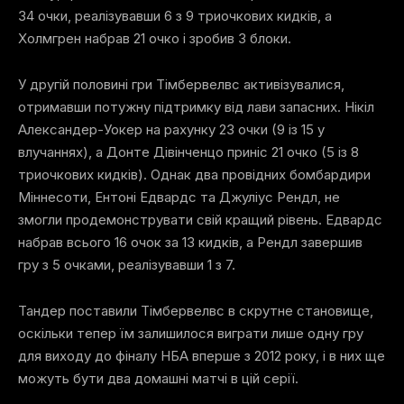
34 очки, реалізувавши 6 з 9 триочкових кидків, а
Холмгрен набрав 21 очко і зробив 3 блоки.
У другій половині гри Тімбервелвс активізувалися,
отримавши потужну підтримку від лави запасних. Нікіл
Александер-Уокер на рахунку 23 очки (9 із 15 у
влучаннях), а Донте Дівінченцо приніс 21 очко (5 із 8
триочкових кидків). Однак два провідних бомбардири
Міннесоти, Ентоні Едвардс та Джуліус Рендл, не
змогли продемонструвати свій кращий рівень. Едвардс
набрав всього 16 очок за 13 кидків, а Рендл завершив
гру з 5 очками, реалізувавши 1 з 7.
Тандер поставили Тімбервелвс в скрутне становище,
оскільки тепер їм залишилося виграти лише одну гру
для виходу до фіналу НБА вперше з 2012 року, і в них ще
можуть бути два домашні матчі в цій серії.