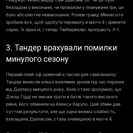
безладом у виконанні, чи провалом у плануванні гри, це
було абсолютне невиконання. Ролеві гравці Міннесоти
зробили все, щоб здобути перемогу в матчі 4 і зрівняти
серію. Їх зірки ні, і тепер Тімбервелвс програють 3-1.
3. Тандер врахували помилки
минулого сезону
Перший плей-оф зазвичай є часом для самоаналізу.
Тандер винесли кілька важливих уроків під час поразки
від Далласу минулого року. Коли стало зрозуміло, що
Джош Гідді не зможе грати в битві такого високого
рівня, його обміняли на Алекса Карузо. Цей обмін дав
суттєві результати, але ще одна велика слабкість,
взагащена Далласом, стала очевидною в матчі 4.