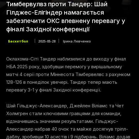
Тимбервулвз проти Тандер: Шай
Гілджес-Елігіндер намагається
забезпечити ОКС впевнену перевагу у
фіналі Західної конференції
Баскетбол
2025-05-28
Ірина Левченко
Оклахома-Сіті Тандер наблизилися до виходу у фінал
НБА 2025 року, здобувши перемогу у вирішальному
матчі 4 серії проти Міннесота Тімбервелвс з рахунком
128-126 в понеділок увечері. Тандер тепер мають
перевагу 3-1 у фіналі Західної конференції.
Шай Гільджус-Александер, Джейлен Віліамс та Чет
Холмгрен стали ключовими гравцями для команди,
відзначившись значними результатами. Гільджус-
Александер набрав 40 очок та майже досягнув тріпл-
даблу, зробивши 10 асистів і 9 підбирань. Віліамс додав