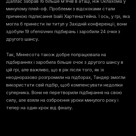
Даллас забрав 16 більше м’ячів в атаці, ніж Оклахома у
минулому плей-оф. Проблеми з відскоками стали
причиною підписання Ізайї Хартенштейна. І ось, у грі, яка
могла б принести їм титул у Західній конференції, вони
здобули 19 ofensivних підбирань і заробили 24 очки з
другого шансу.
Так, Міннесота також добре попрацювала на
підбираннях і заробила більше очок з другого шансу в
цій грі, але важливо, що в рік після того, як їх
неодноразово розгромили на підборах, Тандер змогли
використати свій підбір, щоб компенсувати недоліки
суперника. Вони не перетворили підбирання на свою
силу, але взяли на озброєння уроки минулого року і
тепер на один крок від фіналу.