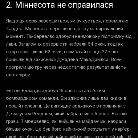
2. Міннесота не справилася
Якщо ця серія завершиться, як очікується, перемогою
Тандер, Міннесота перегляне цю гру як вирішальний
момент. Тімбервелвс здобули неймовірну підтримку від
лави. Загалом їх резервісти набрали 64 очки, тоді як
стартери – лише 62 очки, і пам’ятайте, що 22 з них
прийшли від захисника Джадена МакаДанілса. Вони
програли цю гру через недостатню результативність
своїх зірок.
Ентоні Едвардс здобув 16 очок і став п’ятим
бомбардиром команди. Він здійснив лише два кидки в
першій половині. Це виглядає вражаюче в порівнянні з
Джуліусом Рендлом, який набрав лише 5 очок. Всі інші
гравці Тімбервелвс, які вийшли на майданчик, набрали
більше очок. Це був його найнижчий результат у кар’єрі
плей-оф. його другий найгірший результат у плей-оф – 6