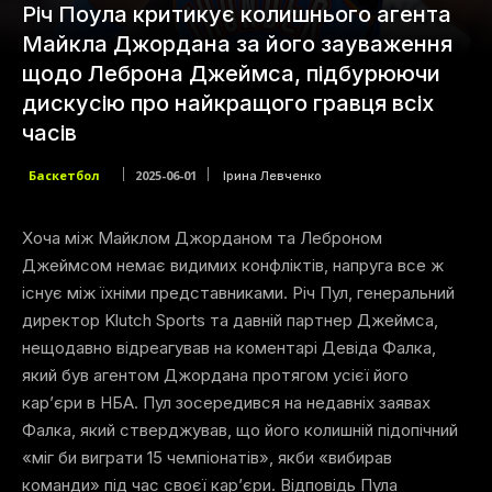
Річ Поула критикує колишнього агента
Майкла Джордана за його зауваження
щодо Леброна Джеймса, підбурюючи
дискусію про найкращого гравця всіх
часів
Баскетбол
2025-06-01
Ірина Левченко
Хоча між Майклом Джорданом та Леброном
Джеймсом немає видимих конфліктів, напруга все ж
існує між їхніми представниками. Річ Пул, генеральний
директор Klutch Sports та давній партнер Джеймса,
нещодавно відреагував на коментарі Девіда Фалка,
який був агентом Джордана протягом усієї його
кар’єри в НБА. Пул зосередився на недавніх заявах
Фалка, який стверджував, що його колишній підопічний
«міг би виграти 15 чемпіонатів», якби «вибирав
команди» під час своєї кар’єри. Відповідь Пула