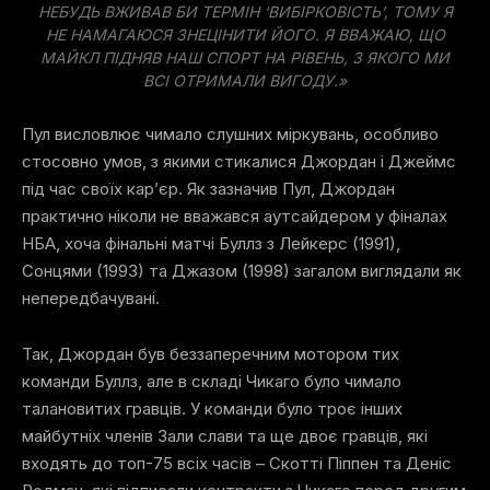
НЕБУДЬ ВЖИВАВ БИ ТЕРМІН ‘ВИБІРКОВІСТЬ’, ТОМУ Я
НЕ НАМАГАЮСЯ ЗНЕЦІНИТИ ЙОГО. Я ВВАЖАЮ, ЩО
МАЙКЛ ПІДНЯВ НАШ СПОРТ НА РІВЕНЬ, З ЯКОГО МИ
ВСІ ОТРИМАЛИ ВИГОДУ.»
Пул висловлює чимало слушних міркувань, особливо
стосовно умов, з якими стикалися Джордан і Джеймс
під час своїх кар’єр. Як зазначив Пул, Джордан
практично ніколи не вважався аутсайдером у фіналах
НБА, хоча фінальні матчі Буллз з Лейкерс (1991),
Сонцями (1993) та Джазом (1998) загалом виглядали як
непередбачувані.
Так, Джордан був беззаперечним мотором тих
команди Буллз, але в складі Чикаго було чимало
талановитих гравців. У команди було троє інших
майбутніх членів Зали слави та ще двоє гравців, які
входять до топ-75 всіх часів – Скотті Піппен та Деніс