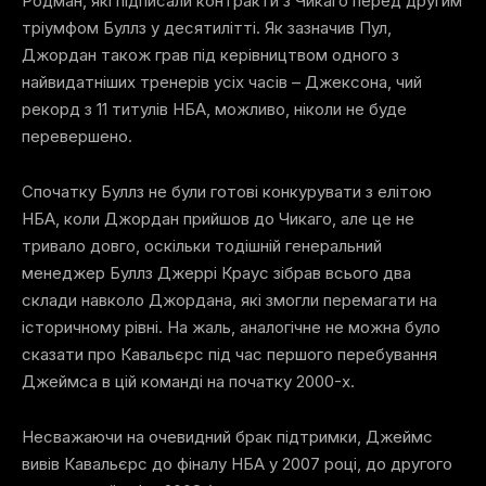
Родман, які підписали контракти з Чикаго перед другим
тріумфом Буллз у десятилітті. Як зазначив Пул,
Джордан також грав під керівництвом одного з
найвидатніших тренерів усіх часів – Джексона, чий
рекорд з 11 титулів НБА, можливо, ніколи не буде
перевершено.
Спочатку Буллз не були готові конкурувати з елітою
НБА, коли Джордан прийшов до Чикаго, але це не
тривало довго, оскільки тодішній генеральний
менеджер Буллз Джеррі Краус зібрав всього два
склади навколо Джордана, які змогли перемагати на
історичному рівні. На жаль, аналогічне не можна було
сказати про Кавальєрс під час першого перебування
Джеймса в цій команді на початку 2000-х.
Несважаючи на очевидний брак підтримки, Джеймс
вивів Кавальєрс до фіналу НБА у 2007 році, до другого