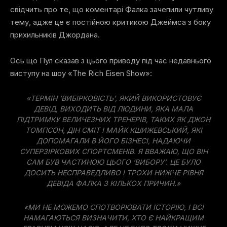
свідчить про те, що коментарі Фалка зачепили чутливу
тему, адже це є постійною критикою Джеймса з боку
прихильників Джордана.
Ось що Пул сказав з цього приводу під час недавнього
виступу на шоу «The Rich Eisen Show»:
«ТЕРМІН ‘ВИБІРКОВІСТЬ’, ЯКИЙ ВИКОРИСТОВУЄ
ДЕВІД, ВИХОДИТЬ ВІД ЛЮДИНИ, ЯКА МАЛА
ПІДТРИМКУ ВЕЛИЧЕЗНИХ ТРЕНЕРІВ, ТАКИХ ЯК ДЖОН
ТОМПСОН, ДІН СМІТ І МАЙК КШИЖЕВСЬКИЙ, ЯКІ
ДОПОМАГАЛИ В ЙОГО БІЗНЕСІ, НАДАЮЧИ
СУПЕРЗІРКОВИХ СПОРТСМЕНІВ. Я ВВАЖАЮ, ЩО ВІН
САМ БУВ ЧАСТИНОЮ ЦЬОГО ‘ВИБОРУ’. ЦЕ БУЛО
ДОСИТЬ НЕСПРАВЕДЛИВО І ТРОХИ НИЖЧЕ РІВНЯ
ДЕВІДА ФАЛКА З КІЛЬКОХ ПРИЧИН.»
«МИ НЕ МОЖЕМО СПОТВОРЮВАТИ ІСТОРІЮ, І ВСІ
НАМАГАЮТЬСЯ ВИЗНАЧИТИ, ХТО Є НАЙКРАЩИМ