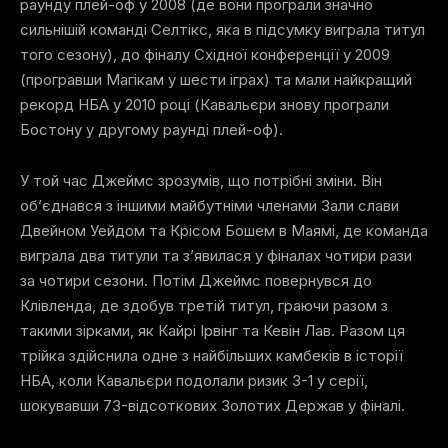
раунду плей-оф у 2008 (де вони програли значно
сильнішій команді Селтікс, яка в підсумку виграла титул
того сезону), до фіналу Східної конференції у 2009
(програвши Магікам у шести іграх) та мали найкращий
рекорд НБА у 2010 році (Кавальєри знову програли
Бостону у другому раунді плей-оф).
У той час Джеймс зрозумів, що потрібні зміни. Він
об’єднався з іншими майбутніми членами Зали слави
Двейном Уейдом та Крісом Бошем в Маямі, де команда
виграла два титули та з’явилася у фіналах чотири рази
за чотири сезони. Потім Джеймс повернувся до
Клівленда, де здобув третій титул, граючи разом з
такими зірками, як Кайрі Ірвінг та Кевін Лав. Разом ця
трійка здійснила одне з найбільших камбеків в історії
НБА, коли Кавальєри подолали ризик 3-1 у серії,
шокувавши 73-відсоткових Золотих Держав у фіналі.