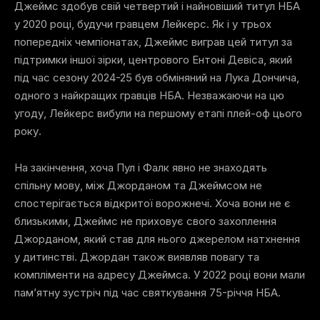
Джеймс здобув свій четвертий і найновіший титул НБА
у 2020 році, будучи гравцем Лейкерс. Як і у трьох
попередніх чемпіонатах, Джеймс виграв цей титул за
підтримки іншої зірки, центрового Ентоні Девіса, який
під час сезону 2024-25 був обміняний на Лука Дончича,
одного з найкращих гравців НБА. Незважаючи на цю
угоду, Лейкерс вибули на першому етапі плей-оф цього
року.
На закінчення, хоча Пул і Фалк явно не знаходять
спільну мову, між Джорданом та Джеймсом не
спостерігається відкритої ворожнечі. Хоча вони не є
близькими, Джеймс не приховує свого захоплення
Джорданом, який став для нього джерелом натхнення
у дитинстві. Джордан також виявляв повагу та
компліменти на адресу Джеймса. У 2022 році вони мали
пам’ятну зустріч під час святкування 75-річчя НБА.