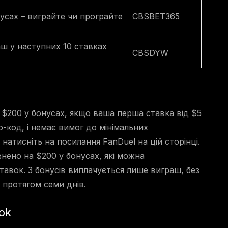
усах – виграйте чи програйте
CBSBET365
аш у наступних 10 ставках
CBSDYW
 $200 у бонусах, якщо ваша перша ставка від $5
-код, і немає вимог до мінімальних
натисніть на посилання FanDuel на цій сторінці.
нено на $200 у бонусах, які можна
тавок. З бонусів виплачується лише виграш, без
 протягом семи днів.
ok