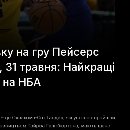
вку на гру Пейсерс
, 31 травня: Найкращі
 на НБА
– це Оклахома-Сіті Тандер, які успішно пройшли
ерівництвом Тайріза Галлібюртона, мають шанс