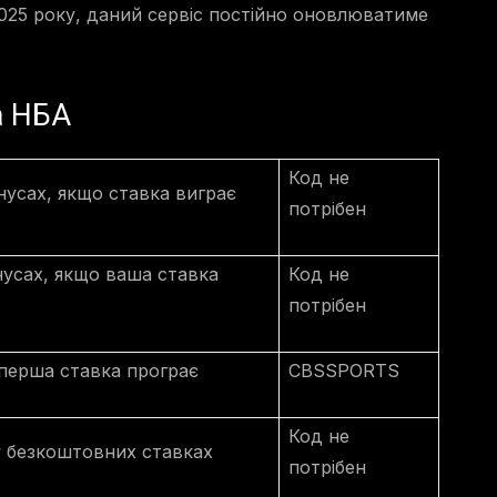
025 року, даний сервіс постійно оновлюватиме
а НБА
Код не
нусах, якщо ставка виграє
потрібен
нусах, якщо ваша ставка
Код не
потрібен
 перша ставка програє
CBSSPORTS
Код не
у безкоштовних ставках
потрібен