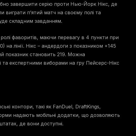
ібно завершити серію проти Нью-Йорк Нікс, де
и виграти п’ятий матч на своєму полі та
буде складним завданням.
 ролі фаворитів, маючи перевагу в 4 пункти при
) на лінії. Нікс – андердоги з показником +145
ний показник становить 219. Можна
і та експертними виборами на гру Пейсерс-Нікс
кі контори, такі як FanDuel, DraftKings,
тформи надають мобільні додатки, що дозволяють
штатах, де вони доступні.