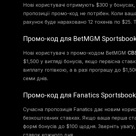
Нові користувачі отримують $300 у бонусах, 
пропозиції промо-код не потрібен. Коли ваш
рахунок буде нараховано 12 токенів по $25. Те
Промо-код для BetMGM Sportsboo
Нові користувачі з промо-кодом BetMGM
CB
$1,500 у вигляді бонусів, якщо первісна ста
виплату готівкою, а в разі програшу до $1,500
семи днів.
Промо-код для Fanatics Sportsbook
Сучасна пропозиція Fanatics дає новим кори
безкоштовних ставках. Якщо ваша перша ста
формі бонусів до $100 щодня. Зверніть уваг
ставок кожного дня.