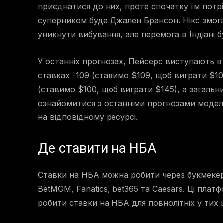
приєднатися до них, проте спочатку їм потр
суперником буде Джален Брансон. Нікс змогл
уникнути вибування, але перемога в Індіані 
У останніх прогнозах, Пейсерс виступають в
ставках -109 (ставимо $109, щоб виграти $100
(ставимо $100, щоб виграти $145), а загаль
ознайомитися з останніми прогнозами модел
на відповідному ресурсі.
Де ставити на НБА
Ставки на НБА можна робити через букмекерсь
BetMGM, Fanatics, bet365 та Caesars. Ці пла
робити ставки на НБА для повнолітніх у тих 