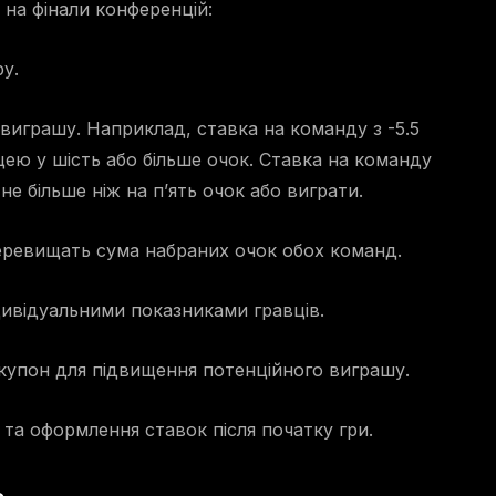
к на фінали конференцій:
у.
виграшу. Наприклад, ставка на команду з -5.5
цею у шість або більше очок. Ставка на команду
не більше ніж на п’ять очок або виграти.
еревищать сума набраних очок обох команд.
ндивідуальними показниками гравців.
 купон для підвищення потенційного виграшу.
и та оформлення ставок після початку гри.