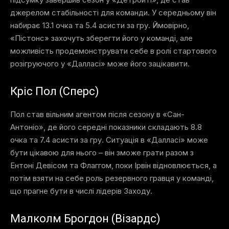
джерелом стабільності для команди. У середньому він
набирає 13.1 очка та 5.4 асисти за гру. Ймовірно,
«Пістонс» захочуть зберегти його у команді, але
можливість продемонструвати себе в ролі стартового
розігруючого у «Далласі» може його зацікавити.
Кріс Пол (Сперс)
Пол став вільним агентом після сезону в «Сан-
Антоніо», де його середні показники складають 8.8
очка та 7.4 асисти за гру. Ситуація в «Далласі» може
бути цікавою для нього – він зможе грати разом з
Ентоні Девісом та Флаггом, поки Ірвін відновлюється, а
потім взяти на себе роль резервного гравця у команді,
що прагне бути в числі лідерів Заходу.
Малколм Брогдон (Візардс)