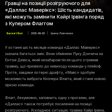
Гравці на позиції розігруючого для
«Даллас Маверікс»: Шість кандидатів,
які можуть замінити Кайрі Ірвінга поряд
з Купером Флаггом
Баскетбол
2025-06-03
Ірина Левченко
У останні шість місяців команда «Даллас Маверікс»
зазнала багатьох змін. Вони обміняли Луку Дончича на
Ентоні Девіса, який незабаром після цього отримав
травму, що призвело до невиходу команди у плейоф.
Проте, завдяки лотереї драфту, «Мавс» здобули
можливість вибрати Коопера Флагга, який стане новою
зіркою команди.
Флагг, безумовно, заповнить одну з прогалин, але
«Даллас» також потребує посилення на позиції
розігруючого. Ускладнює ситуацію травма Кайрі Ірвіна,