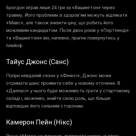
Брогдон зіграв лише 24 гри за «Вашингтон» через
травму. Його проблеми зі здоров’ям можуть відлякати
«Мавс», але також знизити ціну, що робить його
можливим кандидатом. Після двох років у «Портленді»
та «Вашингтоні» він, напевно, прагне повернутись у
плейоф.
Тайус Джонс (Санс)
Попри невдалий сезон у «Фініксі», Джонс може
отримати шанс проявити себе у новому оточенні. В
«Далласі» у нього буде можливість грати у стартовому
складі і, можливо, знайти свою роль, що більше
відповідає його сильним сторонам.
Камерон Пейн (Нікс)
Якщо «Мавс» не зможуть підписати когось із зірок,