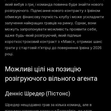
який вибув з гри, і команда повинна буде знайти нового
розігруючого. Підписання нового контракту з Ірвіном
обмежує фінансову гнучкість клубу і може ускладнити
залучення найкращих гравців на ринку. Однак, вони
можуть запропонувати можливість проявити себе,
адже будь-який розігруючий, який підпише
короткостроковий контракт з «Мавс», отримає шанс
грати у стартовій п’ятірці до повернення Ірвіна у 2026
році.
Можливі цілі на позицію
розігруючого вільного агента
Денніс Шредер (Пістонс)
Шредер нещодавно грав за кілька команд, але в
підсумку завершив сезон у «Детройті», де став