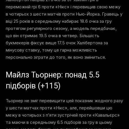
переможній грі 6 проти «Нікс» і перевищив свою межу
в чотирьох з шести матчів проти Нью-Йорка. Гравець у
віці 25 років в середньому набирає 18.6 очка за гру
протягом регулярного сезону, а модель передбачає,
що він отримає 19.5 очка в четвер. Більшість
букмекерів фіксує вище 17.5 очок Халібертона за
мінусову ставку, тому це гарна можливість
персонально зіграти до того, як воно зміниться.
Майлз Тьорнер: понад 5.5
підборів (+115)
Тьорнер не зміг перевищити цей показник жодного разу
у шести матчах проти «Нікс», але, перейшовши цю
межу в чотирьох з п’яти зустрічей проти «Кавальєрс»
та маючи в середньому 6.5 підборів за гру в цьому