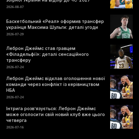
2026-08-07
Баскетбольний «Реал» оформив трансфер
українця Максима Шульги: деталі угоди
2026-07-29
Леброн Джеймс став гравцем
«Філадельфії»: деталі сенсаційного
трансферу
2026-07-24
Леброн Джеймс відклав оголошення нової
команди через конфлікт із керівництвом
НБА
2026-07-24
Інтрига розв’язується: Леброн Джеймс
може оголосити свій новий клуб вже цього
четверга
2026-07-16