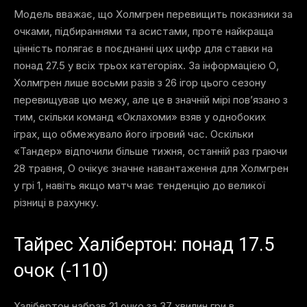
Модель вважає, що Холмгрен перевищить показники за
очками, підбираннями та асистами, проте найкраща
цінність полягає в поєднанні цих цифр для ставки на
понад 27.5 у всіх трьох категоріях. За інформацією О,
Холмгрен лише восьми разів з 26 ігор цього сезону
перевищував цю межу, але це в значній мірі пов’язано з
тим, скільки команд «Оклахоми» взяв у однобоких
іграх, що обмежувало його ігровий час. Оскільки
«Тандер» відпочили більше тижня, останній раз граючи
28 травня, О очікує значне навантаження для Холмгрен
у грі 1, навіть якщо матч має тенденцію до великої
різниці в рахунку.
Тайрес Халібертон: понад 17.5
очок (-110)
Халібертон набрав 21 очко за 37 хвилин гри в