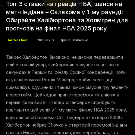
Топ-3 ставки на гравців НБА, шанси на
матч Індіана – Оклахома у 1-му раунді:
Обирайте Халібюртона та Холмгрен для
прогнозів на фінал НБА 2025 року
Баскетбол
2025-06-07
Ірина Левченко
Тайрес Халібертон, ймовірно, не зможе перевершити
свій останній удар, який зрівняв рахунок на останніх
секундах в Першій грі фіналу Східної конференції, коли
він, вшановуючи Реджі Міллера, зробив жест, що
символізує «душіння» і таким чином змусив гру перейти
в овертайм. Цей кидок приніс перемогу «Індніані» у
першій грі на виїзді, і тепер «Пейсерс» спробують
повторити цей успіх у 1-му матчі фіналу НБА 2025 року,
відвідавши «Оклахома-Сіті Тандер» в четвер о 20:30.
Халібертон набрав 31 очко у стартовій перемозі Індіани
проти «Нікс», а аналітична модель передбачає, що