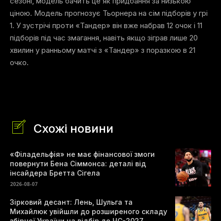
сезоні, модель бачить це як придбання за низькою
ціною. Модель прогнозує Тьорнера на сім підборів у грі
1. У зустрічі проти «Тандер» він вже набрав 12 очок і 11
підборів під час змагання, навіть якщо зіграв лише 20
хвилин у ранньому матчі з «Тандер» з поразкою в 21
очко.
Схожі новини
«Філадельфія» не має фінансової змоги
повернути Бена Сіммонса: деталі від
інсайдера Бретта Сігела
2026-08-07
Зірковий десант: Лень, Шульга та
Михайлюк увійшли до розширеного складу
збірної України на відбір до ЧС-2027