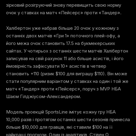
зірковий розігруючий знову перевищить свою норму
очок у ставках на матч «Пейсерс» проти «Тандер».
Халібертон уже набрав більше 20 очок у кожному з
останніх двох матчів «Гри 1» поточного плей-офу, а
його межа очок становить 17.5 на букмекерських
сайтах. У чотирьох з останніх шести матчів Халібертон
записував на свій рахунок 11 або більше асистів, і його
ймовірність зафіксувати 10+ асистів в четвер
становить +110 (ризик $100 для виграшу $110). Він може
стати популярним варіантом у ставках на один і той же
матч «Тандер» проти «Пейсерс», поруч з MVP НБА
Шаєм Гілджіусом-Александером.
Модель проекцій SportsLine імітує кожну гру НБА
10,000 разів і протягом останніх шести сезонів принесла
більше $10,000 для гравців, які ставили $100 на її
найкращі прогнози. Один із аналітиків, Стівен О,