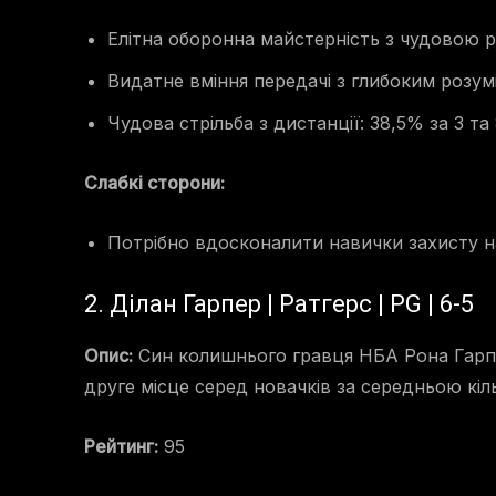
Елітна оборонна майстерність з чудовою р
Видатне вміння передачі з глибоким розум
Чудова стрільба з дистанції: 38,5% за 3 т
Слабкі сторони:
Потрібно вдосконалити навички захисту н
2. Ділан Гарпер | Ратгерс | PG | 6-5
Опис:
Син колишнього гравця НБА Рона Гарпер
друге місце серед новачків за середньою кіль
Рейтинг:
95