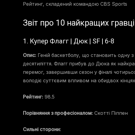
Рейтинг, складений командою CBS Sports
Звіт про 10 найкращих гравці
1. Купер Флагг | Дюк | SF | 6-8
Опис:
Геній баскетболу, що становить одну з
десятиліття. Флагг прибув до Дюка як найкра
перемог, завершивши сезон у фіналі чотирьох
володіє суттєвим впливом на обидвох кінця
Рейтинг:
98.5
Порівняння з професіоналом:
Скотті Піппен
Сильні сторони: