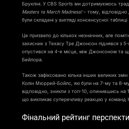
Брукліні. У CBS Sports ми дотримуємось тра
Masters та March Madness!
– тому, відповідно 
були складені у вигляді консенсусної таблиці
Це призвело до кількох незначних, але поміт
захисник з Техасу Тре Джонсон піднявся з 5-г
опустився на 4-е місце, між Джонсоном та 
Бейлора.
Також зафіксовано кілька інших великих змін 
Колін Мюррей-Бойлс, які були на 7-му та 8-м
відповідно, зникли з топ-10, опинившись на 1
що викликає суперечливу реакцію у команд Н
Фінальний рейтинг перспект