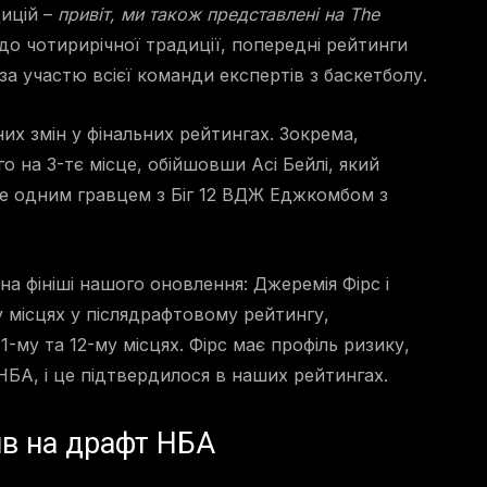
дицій –
привіт, ми також представлені на The
до чотирирічної традиції, попередні рейтинги
 за участю всієї команди експертів з баскетболу.
них змін у фінальних рейтингах. Зокрема,
о на 3-тє місце, обійшовши Асі Бейлі, який
ще одним гравцем з Біг 12 ВДЖ Еджкомбом з
на фініші нашого оновлення: Джеремія Фірс і
у місцях у післядрафтовому рейтингу,
1-му та 12-му місцях. Фірс має профіль ризику,
БА, і це підтвердилося в наших рейтингах.
ив на драфт НБА