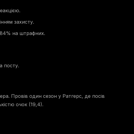
еакцією.
інням захисту.
а 84% на штрафних.
а посту.
а. Провів один сезон у Ратгерс, де посів
кістю очок (19,4).