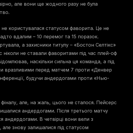
вірно, але вони ще жодного разу не була
тво.
 не користувалася статусом фаворита. Це не
адто вдалим – 10 перемог та 15 поразок.
тувала, а захисники титулу – «Бостон Селтікс»
рс ніколи не ставали фаворитами під час плей-оф
свідомлював, наскільки сильна ця команда, а під
али вразливими перед матчем 7 проти «Денвер
конференції, будучи андердогами проти «Нью-
фіналу, але, на жаль, цього не сталося. Пейсерс
алишалися андердогами. Після третього матчу
ся андердогами. В четвірці вони вели з
, але знову залишалися під статусом