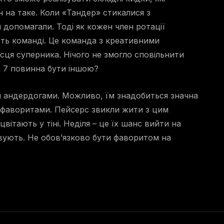
 на таке. Коли «Тандер» стикалися з
 допомагали. Тоді як кожен член ротації
ють команді. Це команда з креативними
ісця суперника. Нічого не змогло сповільнити
а 7 повинна бути іншою?
я андердогами. Можливо, їм знадобиться значна
и фаворитами. Пейсерс звикли жити з цим
ітають у тіні. Неділя – це їх шанс вийти на
овують. Не обов’язково бути фаворитом на