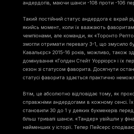
андердогів, маючи шанси -108 проти -106 пе
Такий постійний статус андердога є вкрай р
якийсь момент, коли їх вважають фаворитами
чемпіонами, але команди, як «Торонто Репто
змогли отримати перевагу 3-1, що змусило бу
Кавальєрс» 2015-16 років, можливо, також 
домінування «Голден Стейт Уорріорс» і їх пер
сезон зі статусом фаворита. Досягнути оста
статусі фаворита здається практично немож
Втім, це абсолютно відповідає тому, як про
справжніми андердогами в кожному сенсі. Їх
становили 30 до 1 у деяких букмекерів перед 
більш тривалі шанси. «Тандер» увійшли у фін
найменших у історії. Тепер Пейсерс сподіва