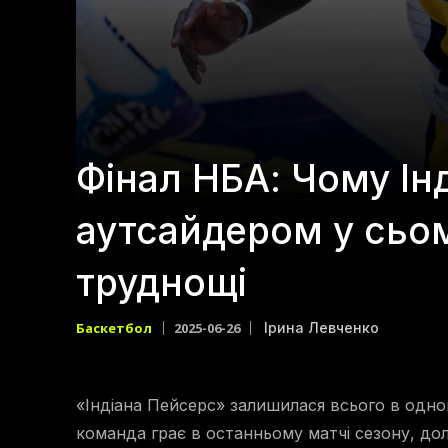
Фінал НБА: Чому Інд
аутсайдером у сьом
труднощі
Баскетбол
2025-06-26
Ірина Левченко
«Індіана Пейсерс» залишилася всього в одном
команда грає в останньому матчі сезону, до