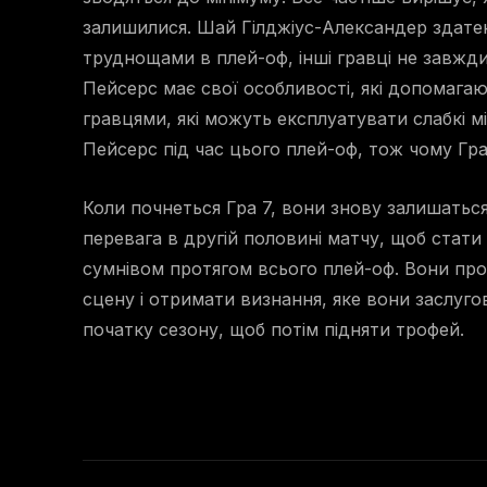
залишилися. Шай Гілджіус-Александер здатен
труднощами в плей-оф, інші гравці не завжди
Пейсерс має свої особливості, які допомага
гравцями, які можуть експлуатувати слабкі м
Пейсерс під час цього плей-оф, тож чому Гр
Коли почнеться Гра 7, вони знову залишатьс
перевага в другій половині матчу, щоб стат
сумнівом протягом всього плей-оф. Вони процв
сцену і отримати визнання, яке вони заслуг
початку сезону, щоб потім підняти трофей.