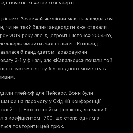
ред початком четвертої чверті.
ідкісним. Зазвичай чемпіони мають завжди хоч
, чи не так? Великі андердоги вже ставали
рс» 2019 року або «Детройт Пістонс» 2004-го,
кмекерів змінити свої ставки. «Клівленд
здавалася б кандидатом, враховуючи
евагу 3-1 у фіналі, але «Кавальєрс» почали той
ннього матчу сезону без жодного моменту в
ливим.
ходили плей-оф для Пейсерс. Вони були
 шанси на перемогу у Східній конференції
плей-оф. Важко знайти фіналістів, які мали б
ал з коефіцієнтом -700, що стало одним з
ються повторити цей трюк.