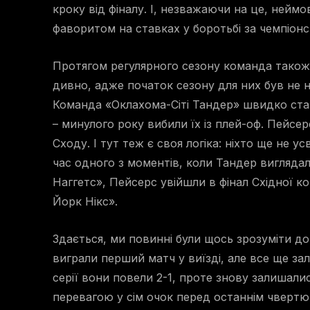
кроку від фіналу. І, незважаючи на це, неймо
фаворитом на ставках у боротьбі за чемпіонс
Протягом регулярного сезону команда також
дивно, адже початок сезону для них був не н
Команда «Оклахома-Сіті Тандер» швидко стар
– минулого року вибили їх із плей-оф. Пейсе
Сходу. І тут теж є своя логіка: ніхто ще не у
час одного з моментів, коли Тандер вигляд
Наггетс», Пейсерс увійшли в фінал Східної 
Йорк Нікс».
Здається, ми повинні були щось зрозуміти до 
виграли перший матч у виїзді, але все ще з
серії вони повели 2-1, проте знову залишали
перевагою у сім очок перед останнім чвертю