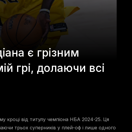
іана є грізним
ій грі, долаючи всі
у кроці від титулу чемпіона НБА 2024-25. Ця
лаючи трьох суперників у плей-оф і лише одного