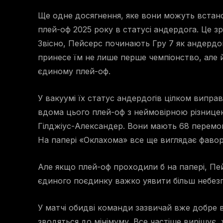
Ще одне досягнення, яке вони можуть встано
плей-оф 2025 року в статусі андердога. Це зр
Звісно, Пейсерс починають Гру 7 як андердог
принесе їм не лише перше чемпіонство, але й
єдиному плей-оф.
У вакуумі їх статус андердогів цілком випра
вдома цього плей-оф з неймовірною різнице
Гілджіус-Александер. Вони мають 68 перемог 
На папері «Оклахома» все ще виглядає фаво
Але якщо плей-оф проходили б на папері, Пей
єдиного поєдинку важко уявити більш небезпе
У матчі обидві команди зазвичай вже добре 
зводяться до мінімуму. Все частіше вирішує, 