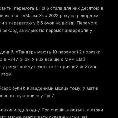
вити: перемога в Грі 6 стала для них десятою в
івняло їх з «Маямі Хіт» 2023 року за рекордом.
и з перевагою у 8.5 очок на виїзді. Перемога
 рекорд за кількістю перемог андердогів у
вданий. «Тандер» мають 10 перемог і 2 поразки
ю в +247 очок. У них все ще є MVP Шай
у регулярному сезоні та історичний рейтинг.
ритом.
серс були б виведеними місяць тому. У матчі
чного суперника у Грі 7.
вивчили одна одну. Гра сповільнюється, а атаки
хто зможе реалізувати складні кидки, які