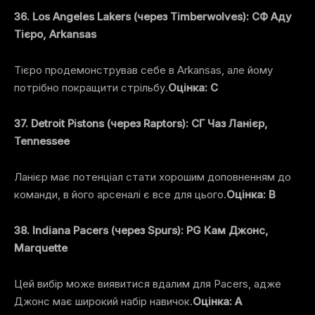
36. Los Angeles Lakers (через Timberwolves): СФ Аду
Тієро, Arkansas
Тієро продемонстрував себе в Arkansas, але йому
потрібно покращити стрільбу.
Оцінка: C
37. Detroit Pistons (через Raptors): СГ Чаз Ланієр,
Tennessee
Ланієр має потенціал стати хорошим доповненням до
команди, в його арсеналі є все для цього.
Оцінка: B
38. Indiana Pacers (через Spurs): PG Кам Джонс,
Marquette
Цей вибір може виявитися вдалим для Pacers, адже
Джонс має широкий набір навичок.
Оцінка: A