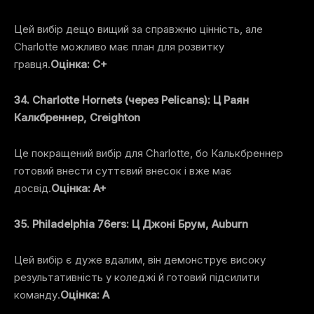
Цей вибір дещо вищий за справжню цінність, але
Charlotte можливо має план для розвитку
гравця.
Оцінка: C+
34. Charlotte Hornets (через Pelicans): Ц Раян
Калкбреннер, Creighton
Це покращений вибір для Charlotte, бо Калькбреннер
готовий внести суттєвий внесок і вже має
досвід.
Оцінка: A+
35. Philadelphia 76ers: Ц Джоні Брум, Auburn
Цей вибір є дуже вдалим, він демонструє високу
результативність у коледжі й готовий підсилити
команду.
Оцінка: A