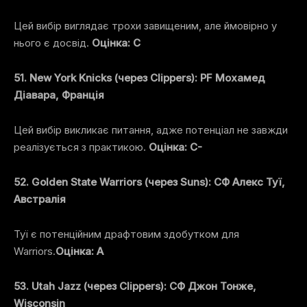
Цей вибір виглядає трохи завищеним, але ймовірно у
нього є досвід.
Оцінка: C
51. New York Knicks (через Clippers): PF Мохамед
Діавара, Франція
Цей вибір викликає питання, адже потенціал не завжди
реалізується з практикою.
Оцінка: C-
52. Golden State Warriors (через Suns): СФ Алекс Туї,
Австралія
Туї є потенційним драфтовим здобутком для
Warriors.
Оцінка: A
53. Utah Jazz (через Clippers): СФ Джон Тонже,
Wisconsin