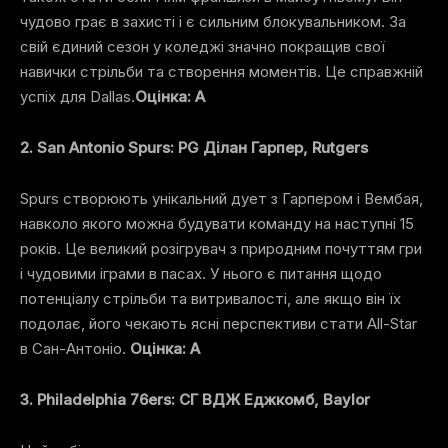
чудово грає в захисті і є сильним блокувальником. За
свій єдиний сезон у коледжі значно покращив свої
навички стрільби та створення моментів. Це справжній
успіх для Dallas.
Оцінка: A
2. San Antonio Spurs: PG Ділан Гарпер, Rutgers
Spurs створюють унікальний дует з Гарпером і Вембая,
навколо якого можна будувати команду на наступні 15
років. Це великий розігрувач з природним почуттям гри
і чудовими іграми в пасах. У нього є питання щодо
потенціалу стрільби та витривалості, але якщо він їх
подолає, його чекають ясні перспективи стати All-Star
в Сан-Антоніо.
Оцінка: A
3. Philadelphia 76ers: СГ ВДЖ Еджкомб, Baylor