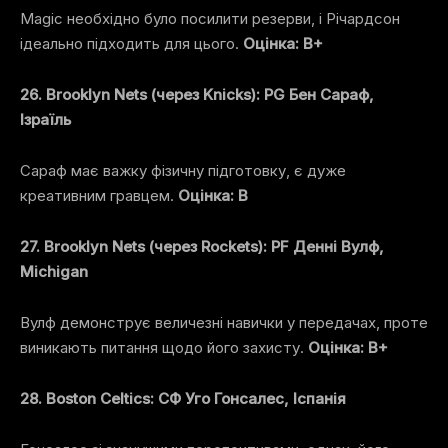
Magic необхідно було посилити резерви, і Річардсон
ідеально підходить для цього.
Оцінка: B+
26. Brooklyn Nets (через Knicks): PG Бен Сараф,
Ізраїль
Сараф має важку фізичну підготовку, є дуже
креативним гравцем.
Оцінка: B
27. Brooklyn Nets (через Rockets): PF Денні Вулф,
Michigan
Вулф демонструє величезні навички у передачах, проте
виникають питання щодо його захисту.
Оцінка: B+
28. Boston Celtics: СФ Уго Гонсалес, Іспанія