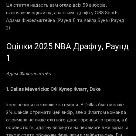
Ця стаття надасть вам огляд всіх 59 виборів,
включаючи оцінки від аналітиків драфту CBS Sports
Адама Фінкельштейна (Раунд 1) та Кайла Буна (Раунд
2).
Оцінки 2025 NBA Драфту, Раунд
1
Адам Фінкельштейн
1. Dallas Mavericks: СФ Купер Флагг, Duke
Іноді везіння важливіше за вміння. У Dallas було менше
2% шансів отримати цей вибір, але з Флаггом команда
отримала не лише елітного двостороннього гравця, а й
особистість, здатну вплинути на перемоги вже зараз, а
також стати обличчям франшизи в майбутньому. Він