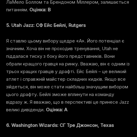
ЛаМело Боллом та Брендоном Міллером, залишається
питанням.
Оцінка: B
5. Utah Jazz: СФ Ейс Бейлі, Rutgers
Я ставлю цьому вибору щедре «A». Його потенціал є
значним. Хоча він не проходив тренування, Utah не
піддалася тиску з боку його представників. Вони
обрали кращого гравця на ринку. Вважаю, він є одним із
трьох кращих гравців у драфті. Ейс Бейлі – це великий
атлет і справжній майстер складних кидків. Якщо все
зійдеться, він може стати найбільш значущим вибором
цього драфту. Бейлі зможе вплинути на команду
відразу ж. Я вважаю, що в перспективі це принесе Jazz
великі дивіденди.
Оцінка: A
6. Washington Wizards: СГ Тре Джонсон, Texas