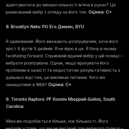
адаптуватися до меншої кількості м’яча в руках? Це
ризикований вибір з огляду на його тип.
Оцінка: C+
8. Brooklyn Nets: PG Его Демен, BYU
Я здивований. Його вважають розігрувачем, хоча його
зріст 6 футів 9 дюймів. Я не вірю в це. Я бачу в ньому
facilitating forward. Справжній вдалий вибір у цій позиції –
вибрати розігрувача. Однак, якщо врахувати його
проблеми в захисті та недостатню результативність з
дальньої відстані, це викликає питання. Кого він
захищатиме в NBA?
Оцінка: C+
9. Toronto Raptors: PF Коллін Мюррей-Бойлз, South
Carolina
Мені він подобається більше, ніж більшості. Його
недолік у тому, що він не високий для великого гравця –