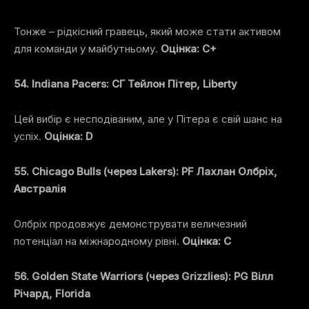
Тонже – рідкісний гравець, який може стати активом
для команди у майбутньому.
Оцінка: C+
54. Indiana Pacers: СГ Тейлон Пітер, Liberty
Цей вибір є несподіваним, але у Пітера є свій шанс на
успіх.
Оцінка: D
55. Chicago Bulls (через Lakers): PF Лахлан Олбріх,
Австралія
Олбріх продовжує демонструвати величезний
потенціал на міжнародному рівні.
Оцінка: C
56. Golden State Warriors (через Grizzlies): PG Вілл
Річард, Florida