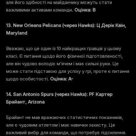
але його здібності на майданчику можуть стати
важливими активами команди.
Оцінка: B
13. New Orleans Pelicans (через Hawks): Ц Дерік Квін,
Maryland
Вважаю, що це один із 10 найкращих гравців у цьому
класі. Є питання щодо його фізичної підготовленості,
але він чудово володіє м’ячем і має сильні руки. Це
може стати підставою для успіху у грі, проте є питання
щодо особистості.
Оцінка: A-
14. San Antonio Spurs (через Hawks): PF Картер
Брайант, Arizona
Брайант не мав вражаючих статистичних показників,
але є чудовим атлетом і має навички захисту. Це
важливий вибір для команди, що потребує підсилення.