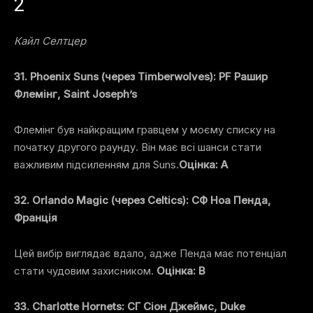
2
Кайл Селтцер
31. Phoenix Suns (через Timberwolves): PF Рашир
Флемінг, Saint Joseph’s
Флемінг був найкращим гравцем у моєму списку на
початку другого раунду. Він має всі шанси стати
важливим підсиленням для Suns.
Оцінка: A
32. Orlando Magic (через Celtics): СФ Ноа Пенда,
Франція
Цей вибір виглядає вдало, адже Пенда має потенціал
стати чудовим захисником.
Оцінка: B
33. Charlotte Hornets: СГ Сіон Джеймс, Duke