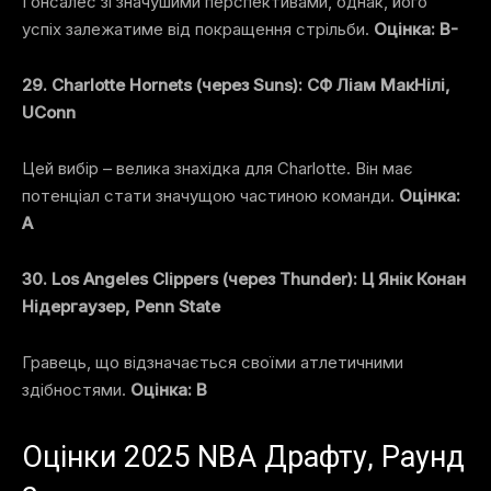
Гонсалес зі значушими перспективами, однак, його
успіх залежатиме від покращення стрільби.
Оцінка: B-
29. Charlotte Hornets (через Suns): СФ Ліам МакНілі,
UConn
Цей вибір – велика знахідка для Charlotte. Він має
потенціал стати значущою частиною команди.
Оцінка:
A
30. Los Angeles Clippers (через Thunder): Ц Янік Конан
Нідергаузер, Penn State
Гравець, що відзначається своїми атлетичними
здібностями.
Оцінка: B
Оцінки 2025 NBA Драфту, Раунд