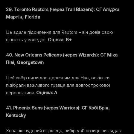
39. Toronto Raptors (через Trail Blazers): СГ Аліджа
Мартін, Florida
Це вдале підсилення для Raptors – він довів свою
цінність у коледжі.
Оцінка: B+
40. New Orleans Pelicans (через Wizards): СГ Міка
Піві, Georgetown
Цей вибір виглядає доречним для Нас, оскільки
підібрали важливого гравця для довгострокової
перспективи.
Оцінка: A
41. Phoenix Suns (через Warriors): СГ Кобі Брія,
Kentucky
Хоча він чудовий стрілець, вибір у 41 позиції виглядає