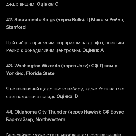
дещо вищим.
Оцінка: C
42. Sacramento Kings (через Bulls): Ц Максім Рейно,
Stanford
Цей вибір є приємним сюрпризом на драфті, оскільки
Рейно є обнадійливим центровим.
Оцінка: A
43. Washington Wizards (через Jazz): СФ Джамір
Уоткінс, Florida State
Я не впевнений щодо цього вибору, адже Уоткінс має
свої недоліки в нападі.
Оцінка: D
44. Oklahoma City Thunder (через Hawks): СФ Брукс
Барнхайзер, Northwestern
Барнхайзер може стати улюбленцем уболівальників