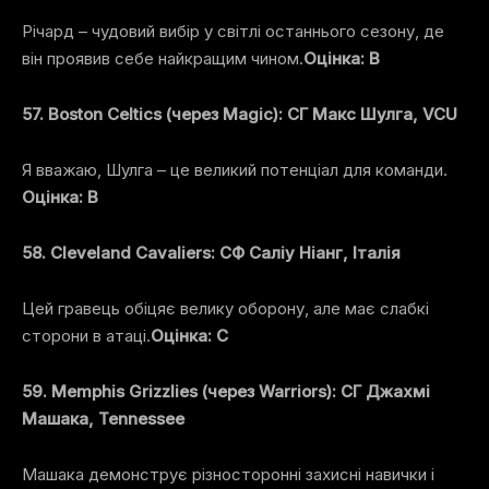
Річард – чудовий вибір у світлі останнього сезону, де
він проявив себе найкращим чином.
Оцінка: B
57. Boston Celtics (через Magic): СГ Макс Шулга, VCU
Я вважаю, Шулга – це великий потенціал для команди.
Оцінка: B
58. Cleveland Cavaliers: СФ Саліу Ніанг, Італія
Цей гравець обіцяє велику оборону, але має слабкі
сторони в атаці.
Оцінка: C
59. Memphis Grizzlies (через Warriors): СГ Джахмі
Машака, Tennessee
Машака демонструє різносторонні захисні навички і