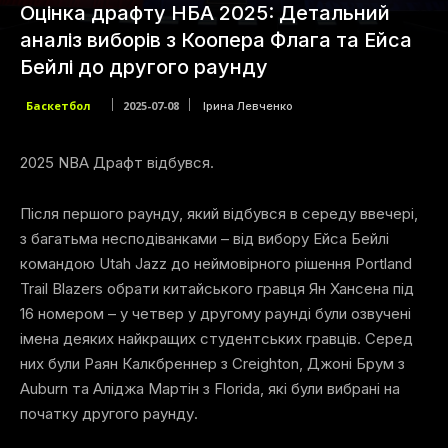
Оцінка драфту НБА 2025: Детальний
аналіз виборів з Коопера Флага та Ейса
Бейлі до другого раунду
Баскетбол
2025-07-08
Ірина Левченко
2025 NBA Драфт відбувся.
Після першого раунду, який відбувся в середу ввечері,
з багатьма несподіванками – від вибору Ейса Бейлі
командою Utah Jazz до неймовірного рішення Portland
Trail Blazers обрати китайського гравця Ян Хансена під
16 номером – у четвер у другому раунді були озвучені
імена деяких найкращих студентських гравців. Серед
них були Раян Калкбреннер з Creighton, Джоні Брум з
Auburn та Аліджа Мартін з Florida, які були вибрані на
початку другого раунду.