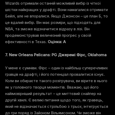
Wizards отримали останній можливий вибір із чіткої
шістки найкращих у драфті. Вони намагалися отримати
Бейлі, але не впоралися. Якщо Джонсон – це план Б, то
це вдалий вибір. Він має розміри, що підходять для
NBA, та зможе відзначитися відразу в лізі. Він
продемонстрував величезний прогрес у своїй
ефективності в Texas.
Оцінка: A
7. New Orleans Pelicans: PG Джеремі Фірс, Oklahoma
У мене є сумніви. Фірс – один із найбільш суперечливих
гравців на драфті, і його потенціал провалитися існує.
Коли ви обираєте такого розігрувача, ви вірите в нього
як у головного творця моментів. Вважаю, що його
найімовірніший результат – це миттєвий снайпер на
другій хвилі. Є великі питання щодо того, як гравець,
який не відзначається стрільбою з трьох, інтегрується
до гри поряд із Зайоном Вільямсоном. Чи зможе він