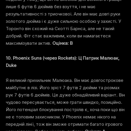
лише 6 футів 6 дюймів без взуття, і не має
результативності з триочкової. Але він має довгі руки
золотого дюйма і є дуже сильною особою у захисті. У
Торонто він схожий на Скотті Барнса, але не такий
добрий. Фіт стає важливим, коли ви намагаєтеся
максимізувати актив.
Оцінка: B
10. Phoenix Suns (через Rockets): Ц Патрик Малюак,
Duke
Я великий прихильник Малюака. Він має довгострокове
майбутнє в лізі. Його зріст 7 футів 2 дюйми та розмах
рук 7 футів 6 дюймів. Це дуже обнадійливий варіант. Він
чудово пересувається, може грати швидко, позиційно.
Його потенціал блокування пострілів є, хоча поки що він
не є топовим захисником. У Phoenix немає нікого на
передній лінії, тож він зможе отримати багато ігрового