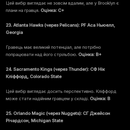
Цей вибір виглядає не зовсім вдалим, але у Brooklyn є
плани на гравця.
Оцінка: C+
23. Atlanta Hawks (через Pelicans): PF Аса Ньюелл,
Georgia
Гравець має великий потенціал, але потрібно
попрацювати над його стрільбою.
Оцінка: B+
24. Sacramento Kings (через Thunder): СФ Нік
Кліффорд, Colorado State
Цей вибір виглядає досить перспективно. Кліффорд
може стати надійним гравцем у складі.
Оцінка: B
25. Orlando Magic (через Nuggets): СГ Джейсон
Річардсон, Michigan State