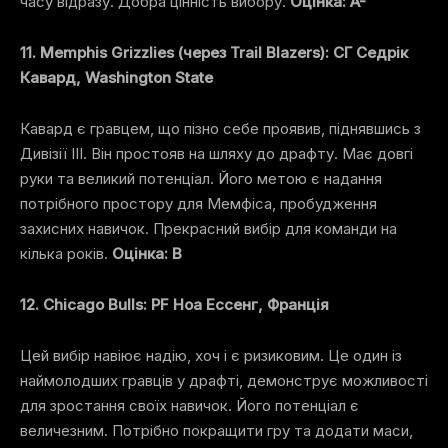
часу відразу. Добра цінність вибору.
Оцінка: A-
11. Memphis Grizzlies (через Trail Blazers): СГ Седрік
Кавард, Washington State
Кавард є гравцем, що пізно себе проявив, піднявшись з
Дивізії III. Він простояв на шляху до драфту. Має довгі
руки та великий потенціал. Його метою є надання
потрібного простору для Мемфіса, пробудження
захисних навичок. Прекрасний вибір для команди на
кілька років.
Оцінка: B
12. Chicago Bulls: PF Ноа Ессенг, Франція
Цей вибір навіює надію, хоч і є ризиковим. Це один із
наймолодших гравців у драфті, демонструє можливості
для зростання своїх навичок. Його потенціал є
величезним. Потрібно покращити гру та додати маси,