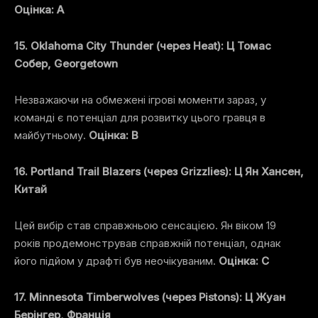
Оцінка: A
15. Oklahoma City Thunder (через Heat): Ц Томас
Собер, Georgetown
Незважаючи на обмежені ігрові моменти зараз, у
команді є потенціал для розвитку цього гравця в
майбутньому.
Оцінка: B
16. Portland Trail Blazers (через Grizzlies): Ц Ян Хансен,
Китай
Цей вибір став справжньою сенсацією. Ян віком 19
років продемонстру­вав справжній потенціал, однак
його підйом у драфті був неочікуваним.
Оцінка: C
17. Minnesota Timberwolves (через Pistons): Ц Жуан
Берінгер, Франція