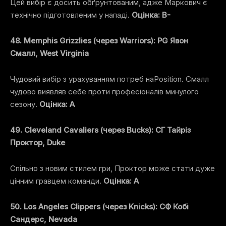
Цей вибір є досить обґрунтованим, адже Маркович є
технічно підготовленим у нападі.
Оцінка: B-
48. Memphis Grizzlies (через Warriors): PG Явон
Смалл, West Virginia
Чудовий вибір з урахуванням потреб наPosition. Смалл
чудово виявляв себе проти професіоналів минулого
сезону.
Оцінка: A
49. Cleveland Cavaliers (через Bucks): СГ Тайріз
Проктор, Duke
Спільно з новим стилем гри, Проктор може стати дуже
цінним гравцем команди.
Оцінка: A
50. Los Angeles Clippers (через Knicks): СФ Кобі
Сандерс, Nevada