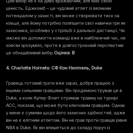
Цей вибір не є на диво вражаючим, але має свою
цінність. Еджкомб – це чудовий атлет із великим
потенціалом у захисті, він може створювати тиск на
кільце, але йому потрібно поліпшити свої навички гри як
захисника, особливо у стрільбі з дальньої дистанції. Чи
зможе він допомогти команді вже в найближчий час, не
зовсім зрозуміло, проте в довгостроковій перспективі
це обнадійливий вибір.
Оцінка: B
4. Charlotte Hornets: СФ Кон Нюппель, Duke
Гравець готовий грати вже зараз, добре працює з
іншими сильними гравцями. Він продемонстрував це в
Duke, а коли Купер Флагг отримав травму на турнірі
ACC, показав, що може бути ключовим гравцем. Однак
у мене є сумніви щодо його захисних здібностей, адже
він не є елітним атлетом. Він не грав проти гравців рівня
NBA в Duke. Як він впишеться до складу поруч із