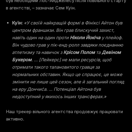
був необхідний Лос-Анджелесу після повільного старту
в агентстві
, – зазначає Сем Куїн.
Куїн:
«У своїй найкращій формі в Фініксі Айтон був
центром франшизи. Він грав блискучий захист,
навіть один на один проти
Ніколи Йокіча
у плейоф.
Він чудово грав у пік-енд-ролл завдяки поєднанню
атлетизму та навичок з
Крісом Полом
та
Девіном
Букером
. … [Лейкерс] не мали ресурсів, щоб
отримати такого талановитого гравця за
нормальних обставин. Якщо це спрацює, це може
змінити не лише цей сезон, але й загальний погляд
на еру Дончиća. … Потенціал Айтона був
недоступний у якихось інших трансферах.»
Наш
трекер вільного агентства
продовжує працювати
активно.