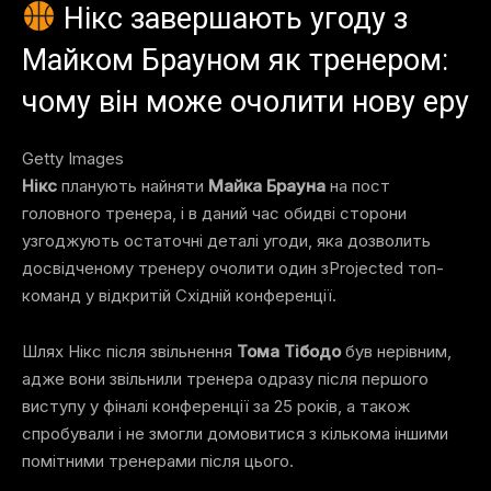
Нікс завершають угоду з
Майком Брауном як тренером:
чому він може очолити нову еру
Getty Images
Нікс
планують
найняти
Майка Брауна
на пост
головного тренера, і в даний час обидві сторони
узгоджують остаточні деталі угоди, яка дозволить
досвідченому тренеру очолити один зProjected топ-
команд у відкритій Східній конференції.
Шлях Нікс після
звільнення
Тома Тібодо
був нерівним,
адже вони звільнили тренера одразу після першого
виступу у фіналі конференції за 25 років, а також
спробували і не змогли домовитися з кількома іншими
помітними тренерами після цього.