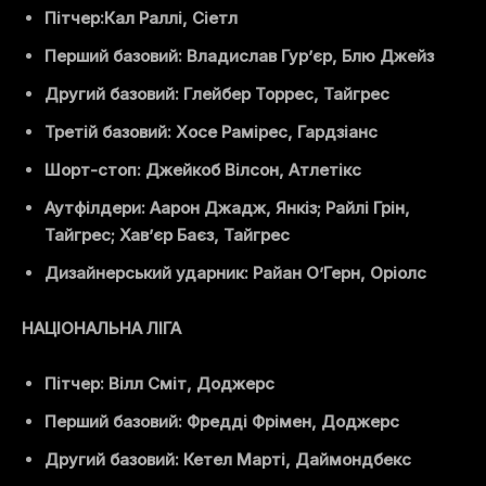
Пітчер:
Кал Раллі, Сіетл
Перший базовий: Владислав Гур’єр, Блю Джейз
Другий базовий: Глейбер Торрес, Тайгрес
Третій базовий: Хосе Рамірес, Гардзіанс
Шорт-стоп: Джейкоб Вілсон, Атлетікс
Аутфілдери: Аарон Джадж, Янкіз; Райлі Грін,
Тайгрес; Хав’єр Баєз, Тайгрес
Дизайнерський ударник: Райан О’Герн, Оріолс
НАЦІОНАЛЬНА ЛІГА
Пітчер: Вілл Сміт, Доджерс
Перший базовий: Фредді Фрімен, Доджерс
Другий базовий: Кетел Марті, Даймондбекс