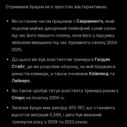
Отримання Брауна не є простою альтернативою.
Він останнім часом працював з
Сакраменто
, який
подолав майже двохрічний плейофний сухий сезон
під час його першого сезону, хоча його у підсумку
звільнили вимушено під час буремного сезону 2024-
2025.
До цього він був асистентом тренера в
Голден
Стейт
, де він розробив оборону, на якій базувався
династія команди, а також очолював
Клівленд
та
Лейкерс
.
Він також здобув титул асистента тренера разом з
Сперс
на початку 2000-х.
Загалом Браун має рекорд 305-187, що становить
відсоток виграшів 0,599, і двічі був визнаний
тренером року у 2009 та 2023 роках.