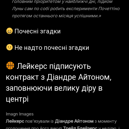
головним пріоритетом у найближчі дні, підйом
Луны сам по собі робить експерименти Почеттіно
протягом останнього місяця успішними.»
Почесні згадки
Не надто почесні згадки
Лейкерс підписують
контракт з Діандре Айтоном,
заповнюючи велику діру в
центрі
Imagn Images
Лейкерс
пов’язували із
Діандре Айтоном
з моменту
оголошення про його викуп
Трейл Блейзерс
у неділю, і