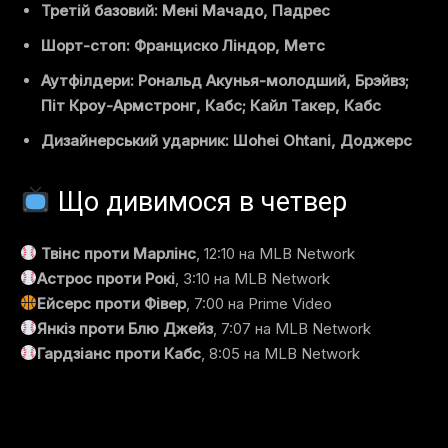
Третій базовий: Мені Мачадо, Падрес
Шорт-стоп: Франциско Ліндор, Метс
Аутфілдери: Рональд Акунья-молодший, Брэйвз;
Піт Кроу-Армстронг, Кабс; Кайл Такер, Кабс
Дизайнерський ударник: Шоhei Оhtani, Доджерс
Що дивимося в четвер
Твінс проти Марлінс
, 12:10 на MLB Network
Астрос проти Рокі
, 3:10 на MLB Network
Ейсерс проти Фівер
, 7:00 на Prime Video
Янкіз проти Блю Джейз
, 7:07 на MLB Network
Гардзіанс проти Кабс
, 8:05 на MLB Network