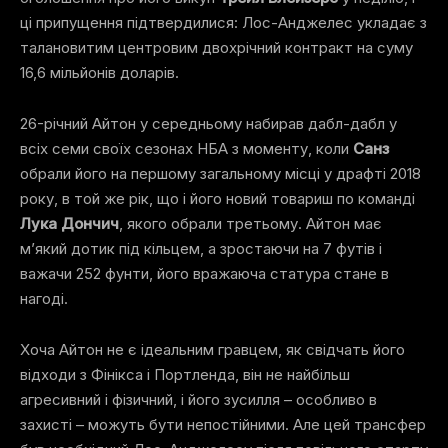
ці припущення підтвердилися: Лос-Анджелес укладає з
талановитим центровим двохрічний контракт на суму
16,6 мільйонів доларів.
26-річний Айтон у середньому набирав дабл-дабл у
всіх семи своїх сезонах НБА з моменту, коли
Санз
обрали його на першому загальному місці у драфті 2018
року, в той же рік, що і його новий товариш по команді
Лука Дончич
, якого обрали третьому. Айтон має
м’який дотик під кільцем, а зростаючи на 7 футів і
важачи 252 фунти, його вражаюча статура стане в
нагоді.
Хоча Айтон не є ідеальним гравцем, як свідчать його
відходи з Фінікса і Портленда, він не найбільш
агресивний і фізичний, і його зусилля – особливо в
захисті – можуть бути непостійними. Але
цей трансфер