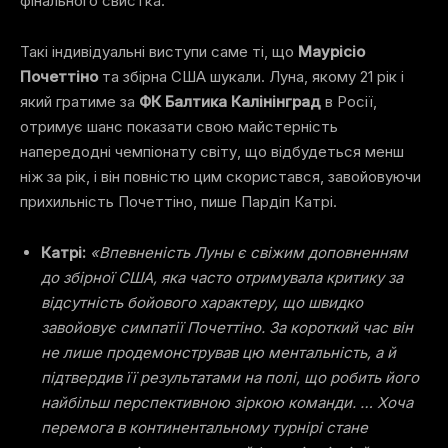
фінального свистка.
Такі індивідуальні виступи саме ті, що
Маурісіо
Почеттіно
та збірна США шукали. Луна, якому 21 рік і
який гратиме за
ФК Балтика Калінінград
в Росії,
отримує шанс показати свою майстерність
напередодні чемпіонату світу, що відбудеться менш
ніж за рік, і
він повністю цим скористався, завойовуючи
прихильність Почеттіно
, пише Пардіп Катрі.
Катрі:
«Впевненість Луны є свіжим доповненням
до збірної США, яка часто отримувала критику за
відсутність бойового характеру, що швидко
завойовує симпатії Почеттіно. За короткий час він
не лише продемонстрував цю ментальність, а й
підтвердив її результатами на полі, що робить його
найбільш перспективною зіркою команди. … Хоча
перемога в континентальному турнірі стане