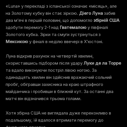
«Luna» у перекладі з іспанської означає «місяць», але
на Золотому кубку він стає зіркою.
Діего Луна
забив
два м’ячі в першій половині, що допомогло
збірній США
здобути перемогу 2-1 над
Гватемалою
у півфіналі
Золотого кубка. Зірки та смуги зустрінуться з
Мексикою
у фіналі в неділю ввечері в Х’юстоні.
Луна відкрив рахунок на четвертій хвилині,
скориставшись підбором після удару
Луки де ла Торре
та вдало виконуючи постріл лівою ногою. За
одинадцять хвилин він здійснив вражаючий сольний
пробіг, обігравши захисника на краю штрафного
майданчика і пробивши в ближній кут. За останні два
матчі він відзначився трьома голами.
Хотя збірна США не виглядала дуже переконливо в
подальшому, їй вдалося втримати перемогу до