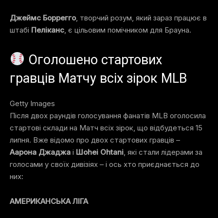
Джеймс Боррегго
, творчий розум, який зараз працює в
штабі
Пеліканс
, є
цільовим помічником для Брауна
.
Оголошено стартових
гравців Матчу всіх зірок MLB
Getty Images
Після двох раундів голосування фанатів MLB оголосила
стартові склади на Матч всіх зірок, що відбудеться 15
липня
. Вже відомо про двох стартових гравців –
Аарона Джаджа
і
Шоhei Оhtani
, які стали
лідерами за
голосами у своїх дивізіях
– і ось хто приєднається до
них:
АМЕРИКАНСЬКА ЛІГА