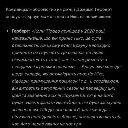
Креденціали абсолютно на рівні, і Джеймс Герберт
описує
як Браун може підняти Нікс на новий рівень
.
Герберт:
«Коли Тібодо прийшов у 2020 році,
найважливіше, що він приніс Нікс, це була
стабільність. На цьому етапі Брауну необхідно
принести їм гнучкість. Це означає не лише
різноманітність в атаці, але і експерименти з
складами і ігровими планами. … Браун вже має ідеї
щодо складів, які оптимізують простір Нікс,
підбори, примушення помилок і т.д., і, сподіваюся,
він витратить регулярний сезон на перевірку цих
ідей та вивчення всіх інструментів, які є на його
руках. Навіть фанати Нью-Йорка, які були засмучені
звільненням Тібодо, зізналися б, що команда
цінувала послідовність більше, ніж адаптивність під
час його перебування на посту.»