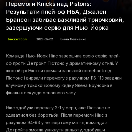
Перемоги Knicks над Pistons:
Результати плей-оф НБА, Джален
Брансон забиває важливий триочковий,
завершуючи серію для Нью-Йорка
Баскетбол
2025-05-02
Ірина Левченко
Команда Нью-Йорк Нікс завершила свою серію плей-
оф проти Детройт Пістонс у драматичному стилі. У
шостій грі Нікс витримали запеклий comeback від
Пістонс і вирвали перемогу з рахунком 116-113 завдяки
влучному трьохочковому кидку Ялена Брунсона в
фінальні секунди основного часу.
Нікс здобули перевагу 3-1 у серії, але Пістонс не
здаватися без боротьби. Після перемоги Нікс з
рахунком 94-93 у четвертому матчі, команда з
Детройта змогла уникнути вильоту, здобувши