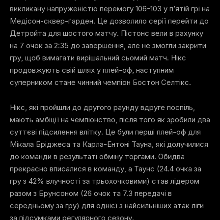
викликану напруженістю перемогу 106-103 у п’ятій грі на
Медісон-сквер-ґарден. Це дозволило серії перейти до
Детройта для шостого матчу. Пістонс вели в рахунку
на 7 очок за 2:35 до завершення, але не змогли закрити
гру, щоб вимагати вирішальний сьомий матч. Нікс
продовжують свій шлях у плей-оф, наступним
суперником стане чинний чемпіон Бостон Селтікс.
Нікс, які пройшли до другого раунду вдруге поспіль,
мають амбіції на чемпіонство, після того як зробили два
суттєві підсилення влітку. Це були перші плей-оф для
Мікала Бріджеса та Карла-Ентоні Тауна, які долучилися
до команди в результаті обміну торгами. Обидва
прекрасно вписалися в команду, а Таунс (24.4 очка за
гру з 42% влучності за трьохочковими) став лідером
разом з Брунсоном (26 очок та 7.3 передачі в
середньому за гру) для однієї з найсильніших атак ліги
за підсумками регулярного сезону.