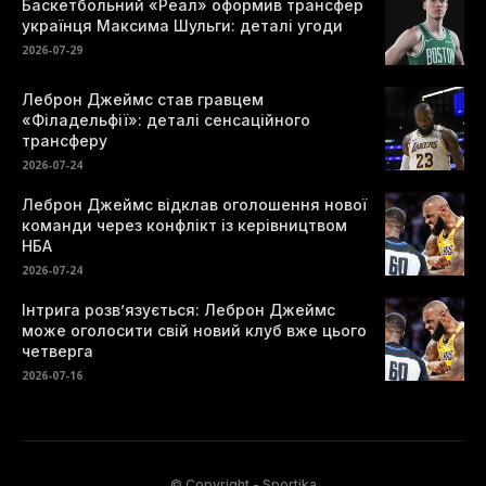
Баскетбольний «Реал» оформив трансфер
українця Максима Шульги: деталі угоди
2026-07-29
Леброн Джеймс став гравцем
«Філадельфії»: деталі сенсаційного
трансферу
2026-07-24
Леброн Джеймс відклав оголошення нової
команди через конфлікт із керівництвом
НБА
2026-07-24
Інтрига розв’язується: Леброн Джеймс
може оголосити свій новий клуб вже цього
четверга
2026-07-16
© Copyright - Sportika