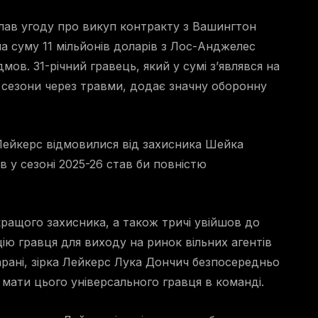
ав угоду про викуп контракту з Вашингтон
на суму 11 мільйонів доларів з Лос-Анджелес
ов. 31-річний гравець, який у сумі з’являвся на
 сезони через травми, додає значну оборонну
 Лейкерс відмовилися від захисника Шейка
в у сезоні 2025-26 став би повністю
кращого захисника, а також тричі увійшов до
ю гравця для виходу на ринок вільних агентів
арані, зірка Лейкерс Лука Дончич безпосередньо
ати цього універсального гравця в команді.