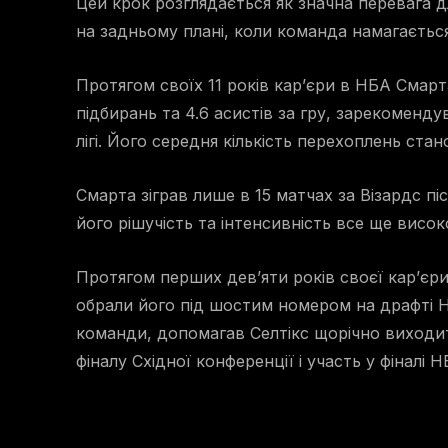
Цей крок розглядається як значна перевага д
на задньому плані, коли команда намагається
Протягом своїх 11 років кар’єри в НБА Смарт
підбирань та 4.6 асистів за гру, зарекоменду
лігі. Його середня кількість перехоплень стано
Смарта зіграв лише в 15 матчах за Візардс пі
його рішучість та інтенсивність все ще висок
Протягом перших дев’яти років своєї кар’єри
обрали його під шостим номером на драфті Н
команди, допомагав Селтікс щорічно виходит
фіналу Східної конференції і участь у фіналі Н