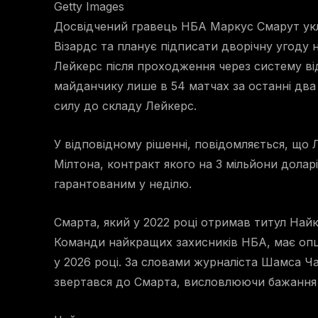
Getty Images
Досвідчений гравець НБА Маркус Смарут укл
Візардс та планує підписати дворічну угоду 
Лейкерс після проходження через систему відм
майданчику лише в 54 матчах за останні два
силу до складу Лейкерс.
У відповідному рішенні, повідомляється, що
Мілтона, контракт якого на 3 мільйони доларі
гарантованим у неділю.
Смарта, який у 2022 році отримав титул Най
Команди найкращих захисників НБА, має опці
у 2026 році. За словами журналіста Шамса Ч
звертався до Смартa, висловлюючи бажання м