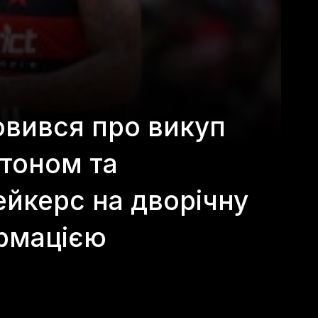
вився про викуп
гтоном та
йкерс на дворічну
ормацією