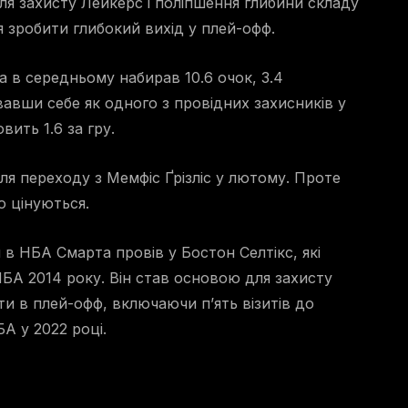
ля захисту Лейкерс і поліпшення глибини складу
 зробити глибокий вихід у плей-офф.
а в середньому набирав 10.6 очок, 3.4
вавши себе як одного з провідних захисників у
вить 1.6 за гру.
сля переходу з Мемфіс Ґрізліс у лютому. Проте
о цінуються.
 в НБА Смарта провів у Бостон Селтікс, які
БА 2014 року. Він став основою для захисту
и в плей-офф, включаючи п’ять візитів до
БА у 2022 році.