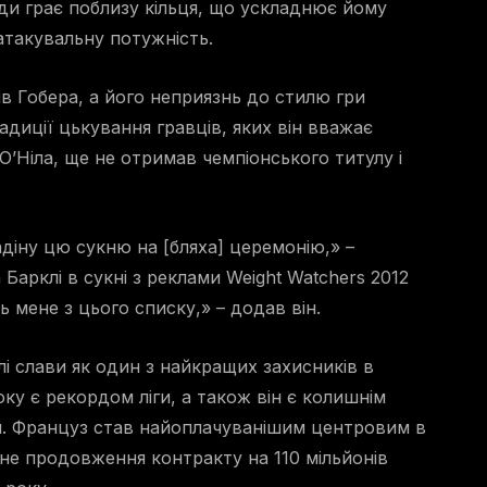
жди грає поблизу кільця, що ускладнює йому
 атакувальну потужність.
в Гобера, а його неприязнь до стилю гри
адиції цькування гравців, яких він вважає
О’Ніла, ще не отримав чемпіонського титулу і
адіну цю сукню на [бляха] церемонію,» –
Барклі в сукні з реклами Weight Watchers 2012
ь мене з цього списку,» – додав він.
алі слави як один з найкращих захисників в
ку є рекордом ліги, а також він є колишнім
ом. Француз став найоплачуванішим центровим в
ічне продовження контракту на 110 мільйонів