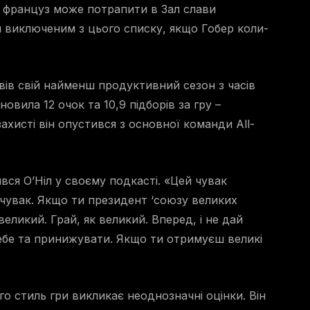
о француз може потрапити в Зал слави
ти виключеним з цього списку, якщо Гобер коли-
овів свій найменш продуктивний сезон з часів
овила 12 очок та 10,9 підборів за гру –
захисті він опустився з основної команди All-
вся О’Ніл у своєму подкасті. «Цей чувак
, чувак. Якщо ти президент ‘союзу великих
 великий. Грай, як великий. Вперед, і не дай
ебе та принижувати. Якщо ти отримуєш великі
го стиль гри викликає неоднозначні оцінки. Він