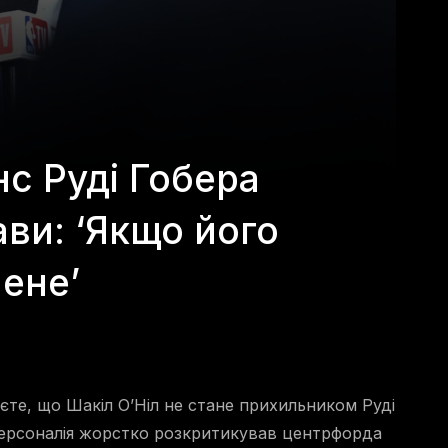
нс Руді Гобера
ави: ‘Якщо його
мене’
єте, що Шакіл О’Ніл не стане прихильником Руді
 персоналія жорстко розкритикував центрфорда