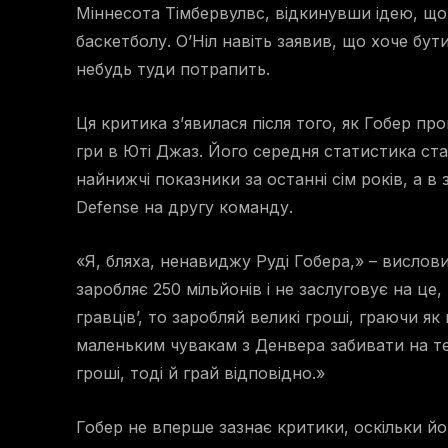
Міннесота Тімбервулвс, відкинувши ідею, щ
баскетболу. О’Ніл навіть заявив, що хоче бу
небудь туди потрапить.
Ця критика з’явилася після того, як Гобер пр
гри в Юті Джаз. Його середня статистика стан
найнижчі показники за останні сім років, а в 
Defense на другу команду.
«Я, бляха, ненавиджу Руді Гобера,» – вислови
заробляє 250 мільйонів і не заслуговує на це
гравців’, то заробляй великі гроші, граючи як
маленьким чувакам з Денвера забивати на т
гроші, тоді й грай відповідно.»
Гобер не вперше зазнає критики, оскільки йо