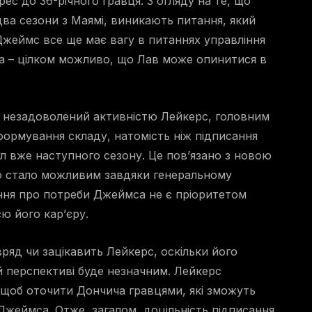
ес до 36-річного гравця. З огляду на те, що
 два сезони з Маямі, виникають питання, який
Джеймс все ще має вагу в питаннях управління
та – цілком можливо, що Лав може опинитися в
с незадоволений активністю Лейкерс, головним
формування складу, натомість ніж підписання
ул вже наступного сезону. Це пов’язано з новою
о стало можливим завдяки генеральному
ння про потреби Джеймса не є пріоритетом
ю його кар’єру.
яд чи зацікавить Лейкерс, оскільки його
й перспективі буде незначним. Лейкерс
 щоб оточити Дончича гравцями, які зможуть
 Джеймса. Отже, загалом, доцільність підписання