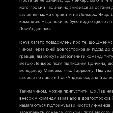
Проте це не означає, що Лейкерс мають інтер
його ігровий час значно знизився за останні
вплив він може справити на Лейкерс. Якщо 
командою – що поки не було видно цього лі
Лос-Анджелесі.
Існує багато повідомлень про те, що Джейм
чином через їхній довгостроковий підхід до 
гравців, які можуть забезпечити команді тит
метою Лейкерс після підписання Дончича, щ
менеджеру Маверікс Ніко Гаррісону. Піклува
вперше не лише в Лос-Анджелесі, але й за вс
Таким чином, можна припустити, що Лав навр
внесок у команду зараз або в довгострокові
намагаються підтримувати чистоту фінансів,
забезпечити команду успіхом і після відходу