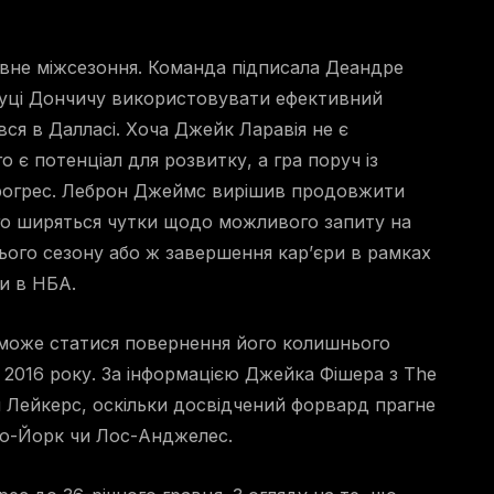
вне міжсезоння. Команда підписала Деандре
Луці Дончичу використовувати ефективний
вся в Далласі. Хоча Джейк Ларавія не є
є потенціал для розвитку, а гра поруч із
рогрес. Леброн Джеймс вирішив продовжити
ого ширяться чутки щодо можливого запиту на
ього сезону або ж завершення кар’єри в рамках
и в НБА.
може статися повернення його колишнього
 2016 року. За інформацією Джейка Фішера з The
ля Лейкерс, оскільки досвідчений форвард прагне
ью-Йорк чи Лос-Анджелес.