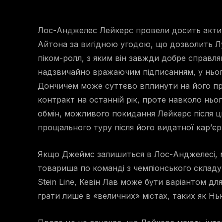
Лос-Анджелес Лейкерс провели досить акти
Айтона за вигідною угодою, що дозволить 
піком-ролл, з яким він завжди добре справля
надзвичайно вражаючим підписанням, у нього 
Дончичем може суттєво вплинути на його п
контракт на останній рік, проте навколо нь
обмін, можливого покидання Лейкерс після ц
прощального туру після його видатної кар’єр
Якщо Джеймс залишиться в Лос-Анджелесі, 
товариша по команді з чемпіонського складу
Stein Line, Кевін Лав може бути варіантом д
грати лише в «величних» містах, таких як Н