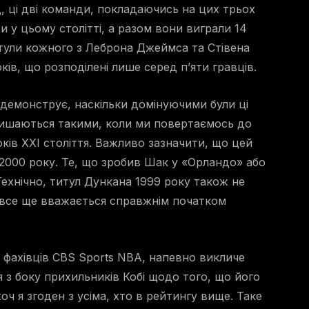
, ці дві команди, покладаючись на цих трьох
и у цьому столітті, а разом вони виграли 14
тули кожного з Леброна Джеймса та Стівена
оків, що розподілені лише серед п’яти гравців.
о демонструє, наскільки домінуючими були ці
алишаються такими, коли ми повертаємось до
ків XXI століття. Важливо зазначити, що цей
 2000 року. Те, що зробив Шак у «Орландо» або
Технічно, титул Дункана 1999 року також не
т все ще вважається справжнім початком
 фахівців CBS Sports NBA, напевно викличе
 з боку прихильників Кобі щодо того, що його
ч я згоден з усіма, хто в рейтингу вище. Таке