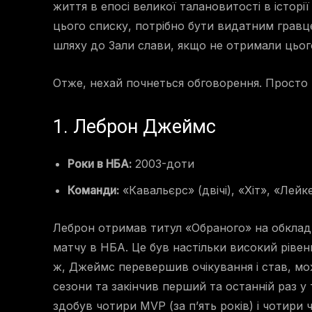
життя в епосі великої талановитості в істор
цього списку, потрібно бути видатним гравцем
шляху до Зали слави, якщо не отримали цьог
Отже, нехай почнеться обговорення. Просто 
1. Леброн Джеймс
Роки в НБА:
2003-доти
Команди:
«Кавальєрс» (двічі), «Хіт», «Лейк
Леброн отримав титул «Обраного» на обкладин
матчу в НБА. Це був настільки високий рівен
ж, Джеймс перевершив очікування і став, мож
сезони та закінчив перший та останній раз у 
здобув чотири MVP (за п’ять років) і чотири ч