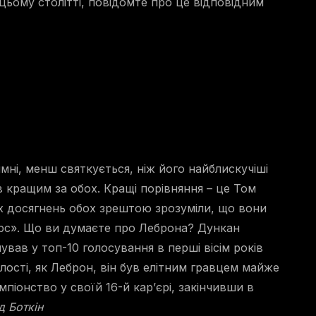
 цьому столітті, повідомте про це відповідним
ні, менш святкується, ніж його найблискучіші
ув кращим за обох. Кращі порівняння – це Том
их досягнень обох зрештою зрозуміли, що вони
урс». Що ви думаєте про Леброна? Дункан
шував у топ-10 голосування в перші вісім років
алості, як Леброн, він був елітним гравцем майже
мпіонство у своїй 16-й кар’єрі, закінчивши в
д Боткін