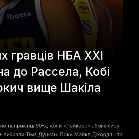
х гравців НБА XXI
на до Рассела, Кобі
окич вище Шакіла
но наприкінці 90-х, коли «Лейкерс» обмінялися
си» вибрали Тіма Дункан. Поки Майкл Джордан та