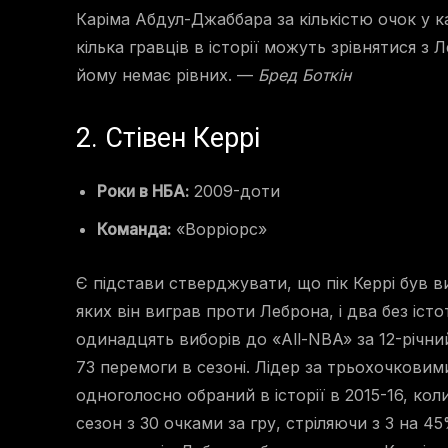
Каріма Абдул-Джаббара за кількістю очок у ка
кілька гравців в історії можуть зрівнятися з 
йому немає рівних. —
Бред Боткін
2. Стівен Керрі
Роки в НБА:
2009-доти
Команда:
«Ворріорс»
Є підстави стверджувати, що пік Керрі був в
яких він виграв проти Леброна, і два без істо
одинадцять виборів до «All-NBA» за 12-річн
73 перемоги в сезоні. Лідер за трьохочкови
одноголосно обраний в історії в 2015-16, ко
сезон з 30 очками за гру, стріляючи з 3 на 