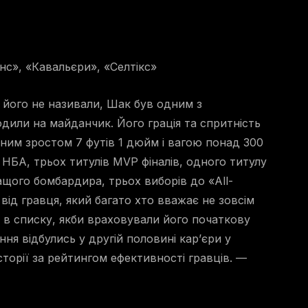
нс», «Кавальєри», «Селтікс»
 його не називали, Шак був одним з
дили на майданчик. Його грація та спритність
ним зростом 7 футів 1 дюйм і вагою понад 300
НБА, трьох титулів MVP фіналів, одного титулу
ащого бомбардира, трьох виборів до «All-
– від гравця, який багато хто вважає не зовсім
е в списку, якби враховували його початкову
ння відбулись у другій половині кар’єри у
історії за рейтингом ефективності гравців. —