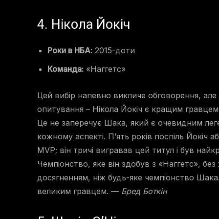
4. Нікола Йокіч
Роки в НБА:
2015-доти
Команда:
«Наггетс»
Цей вибір напевно викличе обговорення, але
опитування – Нікола Йокіч є кращим гравцем 
Це не заперечує Шака, який є очевидним ле
кожному аспекті. П’ять років поспіль Йокіч а
MVP; він тричі вигравав цей титул і був найкр
Чемпіонство, яке він здобув з «Наггетс», бе
досягненням, ніж будь-яке чемпіонство Шака.
великим гравцем. —
Бред Боткін