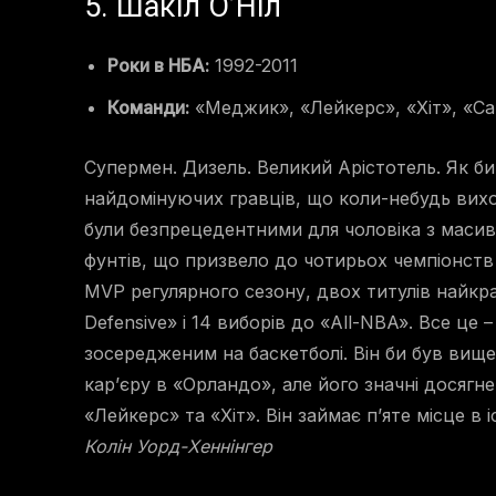
5. Шакіл О’Ніл
Роки в НБА:
1992-2011
Команди:
«Меджик», «Лейкерс», «Хіт», «Са
Супермен. Дизель. Великий Арістотель. Як би
найдомінуючих гравців, що коли-небудь вихо
були безпрецедентними для чоловіка з масив
фунтів, що призвело до чотирьох чемпіонств 
MVP регулярного сезону, двох титулів найкр
Defensive» і 14 виборів до «All-NBA». Все це 
зосередженим на баскетболі. Він би був вищ
кар’єру в «Орландо», але його значні досягне
«Лейкерс» та «Хіт». Він займає п’яте місце в 
Колін Уорд-Хеннінгер