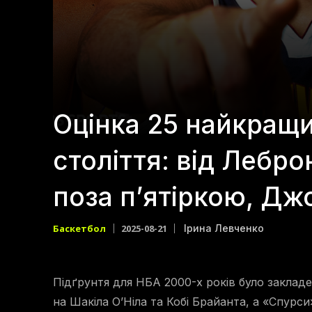
Оцінка 25 найкращи
століття: від Лебро
поза п’ятіркою, Дж
Баскетбол
2025-08-21
Ірина Левченко
Підґрунтя для НБА 2000-х років було закладе
на Шакіла О’Ніла та Кобі Брайанта, а «Спур