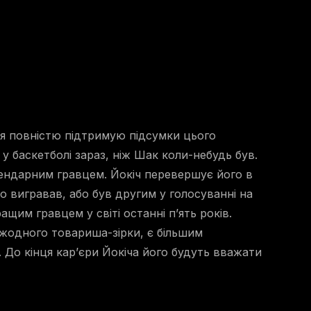
 я повністю підтримую підсумки цього
у баскетболі зараз, ніж Шак коли-небудь був.
гендарним гравцем. Йокіч перевершує його в
бо вигравав, або був другим у голосуванні на
ащим гравцем у світі останні п’ять років.
з жодного товариша-зірки, є більшим
 До кінця кар’єри Йокіча його будуть вважати