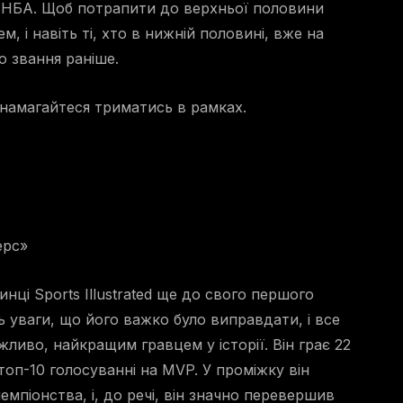
ії НБА. Щоб потрапити до верхньої половини
, і навіть ті, хто в нижній половині, вже на
о звання раніше.
намагайтеся триматись в рамках.
ерс»
ці Sports Illustrated ще до свого першого
ь уваги, що його важко було виправдати, і все
ливо, найкращим гравцем у історії. Він грає 22
топ-10 голосуванні на MVP. У проміжку він
емпіонства, і, до речі, він значно перевершив