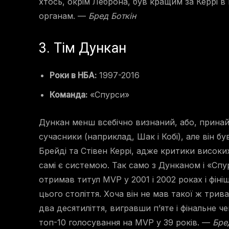
хтось, окрім Леброна, був кращим за Керрі в
органам. —
Бред Боткін
3. Тім Дункан
Роки в НБА:
1997-2016
Команда:
«Спурси»
Дункан менш всебічно визнаний, або, принайм
сучасники (наприклад, Шак і Кобі), але він б
Брейді та Стівен Керрі, адже критики висок
самі є системою. Так само з Дунканом і «Сп
отримав титул MVP у 2001 і 2002 роках і фіні
цього століття. Хоча він не мав такої ж трив
два десятиліття, вигравши п’яте і фінальне че
топ-10 голосування на MVP у 39 років. —
Бре