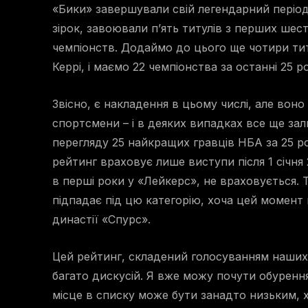
«Бики» завершували свій легендарний період
зірок, завоювали п’ять титулів з перших шест
чемпіонств. Додаймо до цього ще чотири ти
Керрі, і маємо 22 чемпіонства за останні 25 р
Звісно, є накладення в цьому числі, але вон
спортсмени – і в деяких випадках все ще з
перегляду 25 найкращих гравців НБА за 25 ро
рейтинг враховує лише виступи після 1 січня
в перші роки у «Лейкерс», не враховується. 
підпадає під цю категорію, хоча цей момен
династії «Спурс».
Цей рейтинг, складений голосуванням наших
багато дискусій. Я вже можу почути обурення
місце в списку може бути занадто низьким, хо