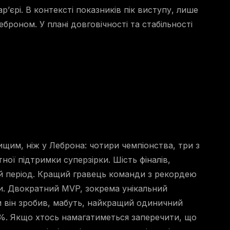
р’єрі. В контексті показників пік виступу, лише
Леброном. У плані довговічності та стабільності
ищим, ніж у Леброна: чотири чемпіонства, три з
тної підтримки суперзірки. Шість фіналів,
ий період. Кращий гравець команди з рекордею
ми. Двократний MVP, зокрема унікальний
ли він зробив, мабуть, найкращий одиничний
45%. Якщо хтось намагатиметься заперечити, що