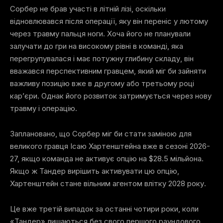
Сорбер не брав участі в літній лізі, оскільки
відновлювався після операції, яку він переніс у лютому
через травму пальця ноги. Хоча його не планували
залучати до гри на високому рівні в команді, яка
перегрупувалася і має потужну глибину складу, він
вважався перспективним гравцем, який міг би зайняти
важливу позицію вже в другому або третьому році
кар’єри. Однак його розвиток затримується через нову
травму і операцію.
Заплановано, що Сорбер міг би стати заміною для
великого гравця Ісаю Хартенштейна вже в сезоні 2026-
27, якщо команда не активує опцію на $28.5 мільйона.
Якщо ж Тандер вирішить активувати цю опцію,
Хартенштейн стане вільним агентом влітку 2028 року.
Це вже третій випадок за останні чотири роки, коли
«Тандер» лишаються без свого першого раундового