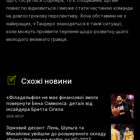
Що стосується Сорбера, то є сподівання, що він
повністю відновиться і зможе стати частиною команди
на довгострокову перспективу. Хоча обставини не з
найкращих, «Тандер» знаходяться в такій ситуації,
коли можуть проявити терпіння щодо розвитку цього
молодого великого гравця.
Схожі новини
«Філадельфія» не має фінансової змоги
повернути Бена Сіммонса: деталі від
інсайдера Бретта Сігела
2026-08-07
Зірковий десант: Лень, Шульга та
Михайлюк увійшли до розширеного складу
збірної України на відбір до ЧС-2027