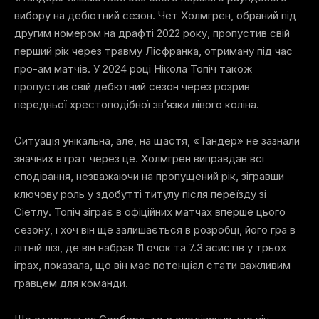
вибору на дебютний сезон. Чет Холмгрен, обраний під
другим номером на драфті 2022 року, пропустив свій
перший рік через травму Лісфранка, отриману під час
про-ам матчів. У 2024 році Нікола Топіч також
пропустив свій дебютний сезон через розрив
передньої хрестоподібної зв’язки лівого коліна.
Ситуація унікальна, але, на щастя, «Тандер» не зазнали
значних втрат через це. Холмгрен виправдав всі
сподівання, незважаючи на пропущений рік, зігравши
ключову роль у здобутті титулу після переїзду зі
Сіетлу. Топіч зіграє в офіційних матчах вперше цього
сезону, і хоч він ще залишається в розробці, його гра в
літній лізі, де він набрав 11 очок та 7.3 асистів у трьох
іграх, показала, що він має потенціал стати важливим
гравцем для команди.