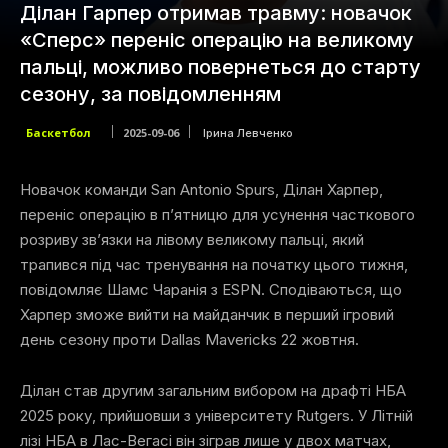
Ділан Гарпер отримав травму: новачок
«Сперс» переніс операцію на великому
пальці, можливо повернеться до старту
сезону, за повідомленням
Баскетбол
2025-09-06
Ірина Левченко
Новачок команди San Antonio Spurs, Ділан Харпер,
переніс операцію в п’ятницю для усунення часткового
розриву зв’язки на лівому великому пальці, який
трапився під час тренування на початку цього тижня,
повідомляє Шамс Чаранія з ESPN. Сподіваються, що
Харпер зможе вийти на майданчик в перший ігровий
день сезону проти Dallas Mavericks 22 жовтня.
Ділан став другим загальним вибором на драфті НБА
2025 року, прийшовши з університету Rutgers. У Літній
лізі НБА в Лас-Вегасі він зіграв лише у двох матчах,