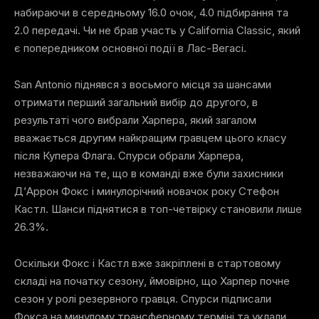
набираючи в середньому 16.0 очок, 4.0 підбирання та
2.0 передачі. Чи не брав участь у California Classic, який
є попередником основної події в Лас-Вегасі.
San Antonio піднявся з восьмого місця за шансами
отримати перший загальний вибір до другого, в
результаті чого вибрали Харпера, який загалом
вважається другим найкращим гравцем цього класу
після Купера Флага. Спурси обрали Харпера,
незважаючи на те, що в команді вже були захисники
Д’Аррон Фокс і минулорічний новачок року Стефон
Кастл. Шанси піднятися в топ-четвірку становили лише
26.3%.
Оскільки Фокс і Кастл вже закріплені в стартовому
складі на початку сезону, ймовірно, що Харпер почне
сезон у ролі резервного гравця. Спурси підписали
Фокса на минулому трансферному терміні та уклали