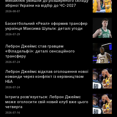
Михайлюк увійшли до розширеного складу
збірної України на відбір до ЧС-2027
2026-08-07
Баскетбольний «Реал» оформив трансфер
українця Максима Шульги: деталі угоди
2026-07-29
Леброн Джеймс став гравцем
«Філадельфії»: деталі сенсаційного
трансферу
2026-07-24
Леброн Джеймс відклав оголошення нової
команди через конфлікт із керівництвом
НБА
2026-07-24
Інтрига розв’язується: Леброн Джеймс
може оголосити свій новий клуб вже цього
четверга
2026-07-16