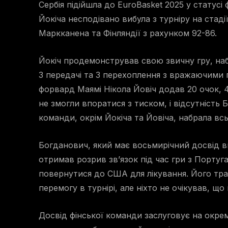
Сербія підійшла до
EuroBasket 2025
у статусі 
Йокіча несподівано вибула з турніру на стаді
Маркканена та Фінляндії з рахунком 92-86.
Йокіч продемонстрував свою звичну гру, наб
3 передачі та 3 перехоплення з вражаючими по
форвард Маямі Нікола Йовіч додав 20 очок, 4 
не змогли впоратися з тиском, і відсутність
команди, окрім Йокіча та Йовіча, набрала всьо
Богданович, який має восьмирічний досвід вис
отримав розрив зв’язок під час гри з Португ
повернутися до США для лікування. Його тра
перемогу в турнірі, але ніхто не очікував, щ
Досвід фінської команди заслуговує на окрем