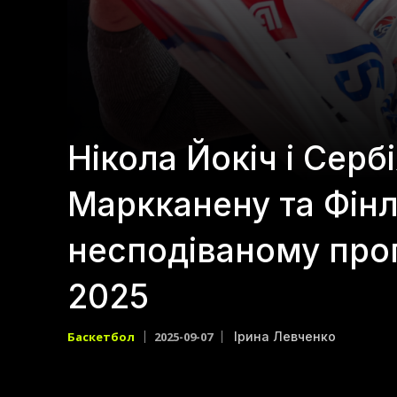
Нікола Йокіч і Серб
Маркканену та Фінл
несподіваному прог
2025
Баскетбол
2025-09-07
Ірина Левченко