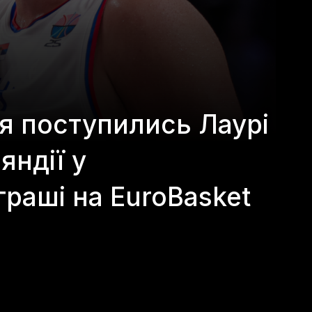
ія поступились Лаурі
яндії у
раші на EuroBasket