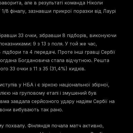
фаворита, але в результаті команда Ніколи
ї 1/8 фіналу, зазнавши прикрої поразки від Лаурі
равши 33 очки, зібравши 8 підборів, виконуючи
казниками: 9 з 13 з поля. У той же час,
підбори та 4 передачі. Проте інші гравці Сербії
 Богдана Богдановича стала відчутною. Решта
го 33 очки з 11 з 35 (31,4%) кидків.
тупів у НБА і є зіркою національної збірної,
алією на груповому етапі і змушений був
вма завдала серйозного удару надіям Сербії на
о вони вибувають так рано.
у похвалу. Фінляндія почала матч активно,