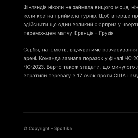
Фінляндія ніколи не займала вищого місця, н
коли країна приймала турнір. Щоб вперше про
здійснити ще один великий сюрприз у чвертьф
переможцем матчу Франція – Грузія.
Сербія, натомість, відчуватиме розчарування
арені. Команда зазнала поразок у фіналі ЧС-2
ЧС-2023. Варто також згадати, що минулого лі
втратили перевагу в 17 очок проти США і з
© Copyright - Sportika