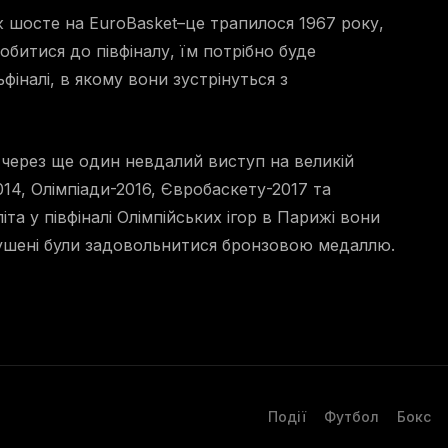
іж шосте на EuroBasket–це трапилося 1967 року,
битися до півфіналу, їм потрібно буде
іналі, в якому вони зустрінуться з
 через ще один невдалий виступ на великій
014, Олімпіади-2016, Євробаскету-2017 та
та у півфіналі Олімпійських ігор в Парижі вони
мушені були задовольнитися бронзовою медаллю.
Події
Футбол
Бокс