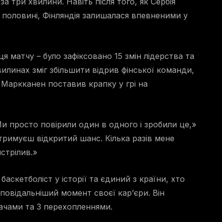
 три хвилини. Навіть після того, як Сербія
 половині, Фінляндія залишалася впевненими у
 матчу – було зафіксовано 15 змін лідерства та
вилинах зміг збільшити відрив фінської команди,
 Маркканен поставив крапку у грі на
и просто повірили один в одного і зробили це,»
тримуєш відкритий шанс. Кілька разів мене
стрілив.»
аскетболіст у історії та єдиний з країни, хто
повідальніший момент своєї кар’єри. Він
дачами та 3 перехопленнями.