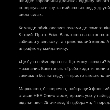
швидко заробивши двайзнак відриву всього за
повернулася в гру та вийшла вперед у другій
своїх силах.
Команди обмінювалися очками до самого кінця
8 нічий. Проте Еліас Вальтонен на останніх х
забивши у відскоку та тривочковий кидок. А
штрафному майданчику.
«Це була неймовірна ніч. Що можу сказати? М
– зазначив Вальтонен. «Треба кидати, коли о
залишали без нагляду, і я просто впевнено ви
Маркканен, безперечно, найкращий фінський б
ставав НБА Олл-старом, вразив усіх у найвід
відзначився 29 очками, 8 підборами, 4 пере