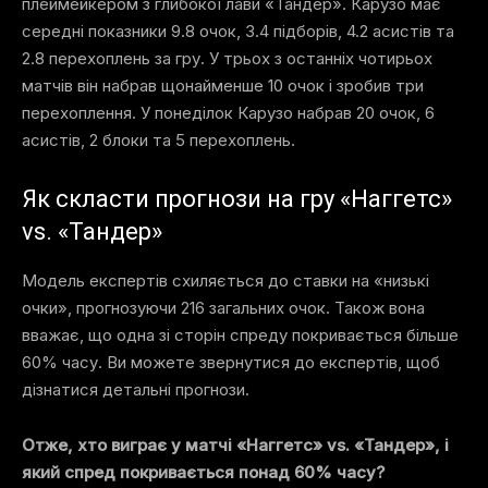
плеймейкером з глибокої лави «Тандер». Карузо має
середні показники 9.8 очок, 3.4 підборів, 4.2 асистів та
2.8 перехоплень за гру. У трьох з останніх чотирьох
матчів він набрав щонайменше 10 очок і зробив три
перехоплення. У понеділок Карузо набрав 20 очок, 6
асистів, 2 блоки та 5 перехоплень.
Як скласти прогнози на гру «Наггетс»
vs. «Тандер»
Модель експертів схиляється до ставки на «низькі
очки», прогнозуючи 216 загальних очок. Також вона
вважає, що одна зі сторін спреду покривається більше
60% часу. Ви можете звернутися до експертів, щоб
дізнатися детальні прогнози.
Отже, хто виграє у матчі «Наггетс» vs. «Тандер», і
який спред покривається понад 60% часу?