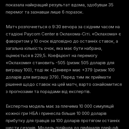
показала найкращий результат вдома, здобувши 35
перемог та зазнавши лише 6 поразок.
Матч розпочнеться о 9:30 вечора за східним часом на
стадіоні Paycom Center в Оклахома-Сіті. «Оклахома» є
фаворитом у 10 очок відповідно до останніх ставок, а
загальна кількість очок, яка має бути набрана,
оцінюється в 229,5. Коефіцієнт на перемогу
«Оклахоми» становить -505 (ризик 505 доларів для
виграшу 100), тоді як «Денвер» має +379 (ризик 100
доларів для виграшу 379). Перед тим як приймати
рішення щодо ставок на цей матч, варто ознайомитися
з прогнозами та порадами від експертів.
Експертна модель має за плечима 10 000 симуляцій
кожної гри НБА і принесла більше 10 000 доларів
прибутку для гравців за 100 доларів протягом останніх
шести сезонів. Модель підійшла до півфіналів плей-оф