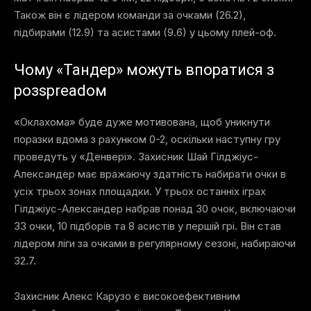
Також він є лідером команди за очками (26.2),
підбирами (12.9) та асистами (9.6) у цьому плей-оф.
Чому «Тандер» можуть впоратися з
розspreadом
«Оклахома» буде дуже мотивована, щоб уникнути
поразки вдома з рахунком 0-2, оскільки наступну гру
проведуть у «Денвері». Захисник Шай Гілджіус-
Александер має вражаючу здатність набирати очки в
усіх трьох зонах площадки. У трьох останніх іграх
Гілджіус-Александер набрав понад 30 очок, включаючи
33 очки, 10 підборів та 8 асистів у першій грі. Він став
лідером ліги за очками в регулярному сезоні, набираючи
32.7.
Захисник Алекс Карузо є високоефективним