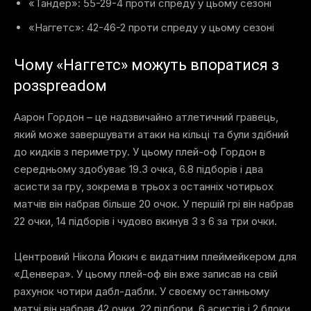
«Тандер»: 55-29-4 проти спреду у цьому сезоні
«Наггетс»: 42-46-2 проти спреду у цьому сезоні
Чому «Наггетс» можуть впоратися з
розspreadом
Аарон Гордон – це надзвичайно атлетичний гравець,
який може завершувати атаки на кільці та були здібний
до кидків з периметру. У цьому плей-оф Гордон в
середньому здобуває 19.3 очка, 6.8 підборів і два
асисти за гру, зокрема в трьох з останніх чотирьох
матчів він набрав більше 20 очок. У першій грі він набрав
22 очки, 14 підборів і чудово вкинув 3 з 6 за три очки.
Центровий Нікола Йокич є видатним плеймейкером для
«Денвера». У цьому плей-оф він вже записав на свій
рахунок чотири дабл-дабли. У своєму останньому
матчі він набрав 42 очки, 22 підбори, 6 асистів і 2 блоки.