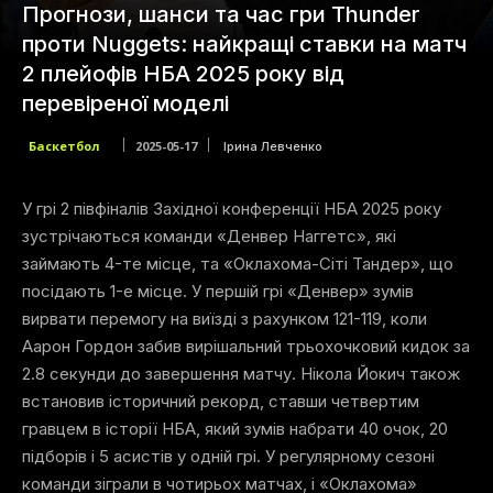
Прогнози, шанси та час гри Thunder
проти Nuggets: найкращі ставки на матч
2 плейофів НБА 2025 року від
перевіреної моделі
Баскетбол
2025-05-17
Ірина Левченко
У грі 2 півфіналів Західної конференції НБА 2025 року
зустрічаються команди «Денвер Наггетс», які
займають 4-те місце, та «Оклахома-Сіті Тандер», що
посідають 1-е місце. У першій грі «Денвер» зумів
вирвати перемогу на виїзді з рахунком 121-119, коли
Аарон Гордон забив вирішальний трьохочковий кидок за
2.8 секунди до завершення матчу. Нікола Йокич також
встановив історичний рекорд, ставши четвертим
гравцем в історії НБА, який зумів набрати 40 очок, 20
підборів і 5 асистів у одній грі. У регулярному сезоні
команди зіграли в чотирьох матчах, і «Оклахома»