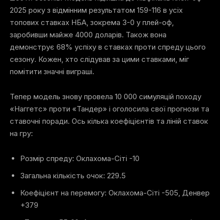
2025 року з відмінним результатом 159-116 в усіх
топових ставках НБА, зокрема 3-0 у плей-оф,
заробивши майже 4000 доларів. Також вона
демонструє 68% успіху в ставках проти спреду цього
сезону. Кожен, хто слідував за цими ставками, міг
помітити значні виграші.
Тепер модель знову провела 10 000 симуляцій походу
«Наггетс» проти «Тандер» і оголосила свої прогнози та
ставочні поради. Ось кілька коефіцієнтів та ліній ставок
на гру:
Розмір спреду: Оклахома-Сіті -10
Загальна кількість очок: 229.5
Коефіцієнт на перемогу: Оклахома-Сіті -505, Денвер
+379