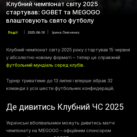
Клубний чемпіонат світу 2025
стартував: GGBET та MEGOGO
влаштовують свято футболу
Події
2025-06-18
Ірина Левченко
Клубний чемпіонат світу 2025 року стартував 15 червня
у абсолютно новому форматі – тепер це справжній
футбольний мундіаль серед клубів
.
Турнір триватиме до 13 липня і вперше зібрав 32
команди з усіх шести футбольних конфедерацій.
Де дивитись Клубний ЧС 2025
Українські вболівальники можуть дивитись матчі
чемпіонату на MEGOGO – офіційним спонсором