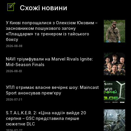
Схожі новини
У Києві попрощалися з Олексієм Юковим –
засновником пошукового загону
«Плацдарм» та тренером із тайського
боксу
2026-08-08
NAVI тріумфували на Marvel Rivals Ignite:
Mid-Season Finals
2026-08-03
УПЛ отримає власне вечірнє шоу: Maincast
Sport анонсував прем’єру
2026-07-31
S.T.A.L.K.E.R. 2: «Ціна надії» вийде 20
серпня – GSC представила перше
сюжетне DLC
2026-07-27