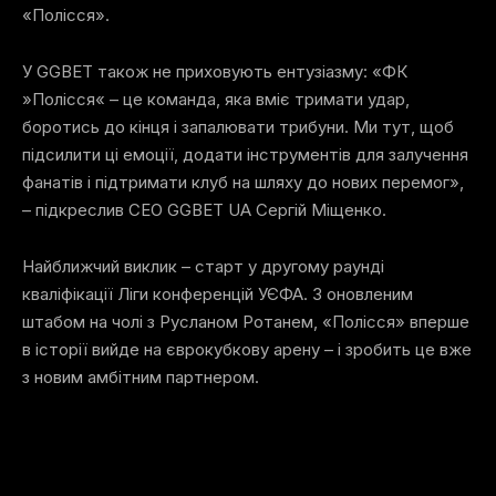
«Полісся».
У GGBET також не приховують ентузіазму: «ФК
»Полісся« – це команда, яка вміє тримати удар,
боротись до кінця і запалювати трибуни. Ми тут, щоб
підсилити ці емоції, додати інструментів для залучення
фанатів і підтримати клуб на шляху до нових перемог»,
– підкреслив CEO GGBET UA Сергій Міщенко.
Найближчий виклик – старт у другому раунді
кваліфікації Ліги конференцій УЄФА. З оновленим
штабом на чолі з Русланом Ротанем, «Полісся» вперше
в історії вийде на єврокубкову арену – і зробить це вже
з новим амбітним партнером.