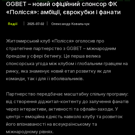
GGBET – новий офіційний спонсор ФК
«Полісся»: амбіції, єврокубки і фанати
Події
2025-07-02
Олександр Ковальчук
Житомирський клуб «Полісся» оголосив про
стратегічне партнерство з GGBET – міжнародним
брендом у сфері бетингу. Це перша велика
спонсорська угода між клубом і глобальним гравцем на
ринку, яка знаменує новий етап розвитку як для
команди, так і для її вболівальників.
Партнерство передбачає масштабну спільну програму:
від створення діджитал-контенту до залучення фанатів
через інтерактиви, активності та офлайн-заходи. У
центрі – емоційна єдність навколо клубу та розвиток
його впізнаваності на всеукраїнському та
міжнародному рівнях.