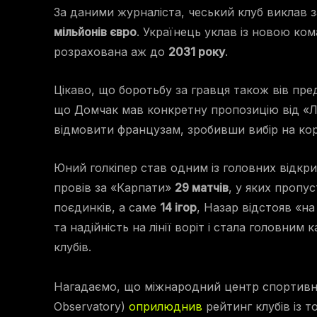
За даними журналіста, чеський клуб виклав 
мільйонів євро
. Українець уклав із новою ко
розрахована аж до
2031 року
.
Цікаво, що боротьбу за гравця також вів пре
що Домчак мав конкретну пропозицію від «Лі
відмовити французам, зробивши вибір на кори
Юний голкіпер став одним із головних відкрит
провів за «Карпати»
29 матчів
, у яких пропу
поєдинків, а саме
14 ігор
, Назар відстояв «на
та надійність на лінії воріт і стала головним
клубів.
Нагадаємо, що міжнародний центр спортивни
Observatory)
оприлюднив
рейтинг клубів із т