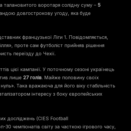
за талановитого воротаря солідну суму –
5
мандою довгострокову угоду, яка буде
дставник французької Ліги 1. Повідомляється,
лля», проте сам футболіст прийняв рішення
сть переїзду до Чехії.
тів цієї кампанії. У поточному сезоні українець
стив лише
27 голів
. Майже половину своїх
 нуль». Така вражаюча для його віку стабільність
 каталізатором інтересу з боку європейських
х досліджень (CIES Football
оп-30 чемпіонатів світу за часткою ігрового часу,