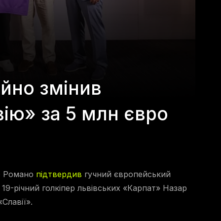
йно змінив
ію» за 5 млн євро
іо Романо
підтвердив
гучний європейський
 19-річний голкіпер львівських «Карпат» Назар
Славії».