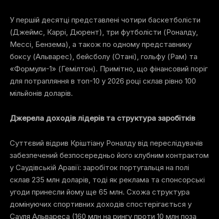
У першій десятці представлені чотири баскетболісти
(Джеймс, Каррі, Дюрент), три футболісти (Роналду,
Мессі, Бензема), а також по одному представнику
боксу (Альварес), бейсболу (Отані), гольфу (Рам) та
«Формули-1» (Гемілтон). Примітно, що фінансовий поріг
для потрапляння в топ-10 у 2026 році склав рівно 100
мільйонів доларів.
Джерела доходів лідерів та структура заробітків
Суттєвий відрив Кріштіану Роналду від переслідувачів
забезпечений безпосередньо його клубним контрактом
у Саудівській Аравії: заробіток португальця на полі
склав 235 млн доларів, тоді як реклама та спонсорські
угоди принесли йому ще 65 млн. Схожа структура
домінуючих спортивних доходів спостерігається у
Сауля Альвареса (160 млн на рингу проти 10 млн поза