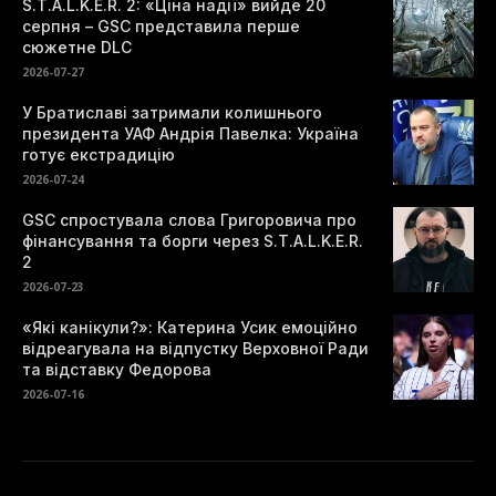
S.T.A.L.K.E.R. 2: «Ціна надії» вийде 20
серпня – GSC представила перше
сюжетне DLC
2026-07-27
У Братиславі затримали колишнього
президента УАФ Андрія Павелка: Україна
готує екстрадицію
2026-07-24
GSC спростувала слова Григоровича про
фінансування та борги через S.T.A.L.K.E.R.
2
2026-07-23
«Які канікули?»: Катерина Усик емоційно
відреагувала на відпустку Верховної Ради
та відставку Федорова
2026-07-16