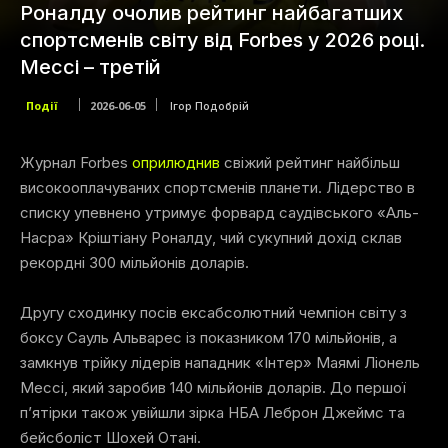
Роналду очолив рейтинг найбагатших
спортсменів світу від Forbes у 2026 році.
Мессі – третій
Події
2026-06-05
Ігор Подобрій
Журнал Forbes
оприлюднив
свіжий рейтинг найбільш
високооплачуваних спортсменів планети. Лідерство в
списку упевнено утримує форвард саудівського «Аль-
Насра» Кріштіану Роналду, чий сукупний дохід склав
рекордні 300 мільйонів доларів.
Другу сходинку посів ексабсолютний чемпіон світу з
боксу Сауль Альварес із показником 170 мільйонів, а
замкнув трійку лідерів нападник «Інтер» Маямі Ліонель
Мессі, який заробив 140 мільйонів доларів. До першої
п’ятірки також увійшли зірка НБА Леброн Джеймс та
бейсболіст Шохей Отані.