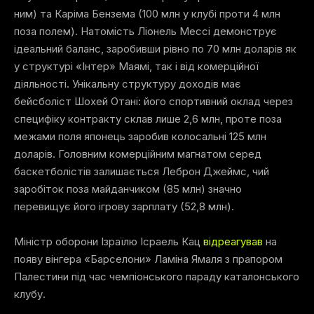
ним) та Каріма Бензема (100 млн у клубі проти 4 млн
поза полем). Натомість Ліонель Мессі демонструє
ідеальний баланс, заробивши рівно по 70 млн доларів як
у структурі «Інтер» Маямі, так і від комерційної
діяльності. Унікальну структуру доходів має
бейсболіст Шохей Отані: його спортивний оклад через
специфіку контракту склав лише 2,6 млн, проте поза
межами поля японець заробив колосальні 125 млн
доларів. Головним комерційним магнатом серед
баскетболістів залишається Леброн Джеймс, чий
заробіток поза майданчиком (85 млн) значно
перевищує його ігрову зарплату (52,8 млн).
Міністр оборони Ізраїлю Ісраель Кац
відреагував
на
появу вінгера «Барселони» Ламіна Ямаля з прапором
Палестини під час чемпіонського параду каталонського
клубу.