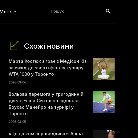
Пошук
More
Схожі новини
Марта Костюк зіграє з Медісон Кіз
за вихід до чвертьфіналу турніру
WTA 1000 у Торонто
2026-08-06
Вольова перемога у тригодинній
дуелі: Еліна Світоліна здолала
Боусас Манейро на турнірі у
Торонто
2026-08-05
«Це цілком справедливо»: Аріна