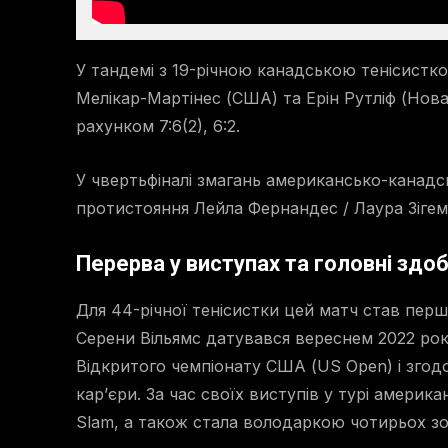
У тандемі з 19-річною канадською тенісистко
Мелікар-Мартінес (США) та Ерін Рутліф (Нова 
рахунком 7:6(2), 6:2.
У чвертьфіналі змагань американсько-канадс
протистояння Лейла Фернандес / Лаура Зігем
Перерва у виступах та головні здо
Для 44-річної тенісистки цей матч став перш
Серени Вільямс датувався вереснем 2022 року
Відкритого чемпіонату США (US Open) і згод
кар’єри. За час своїх виступів у турі америка
Slam, а також стала володаркою чотирьох зо