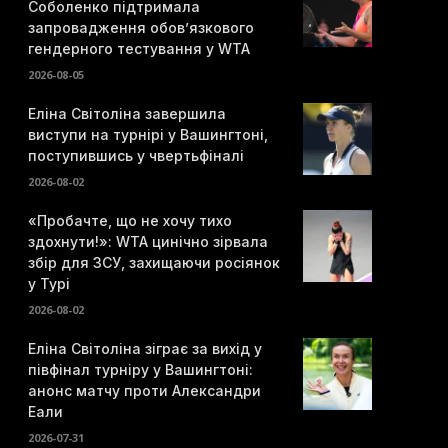
Соболенко підтримала
запровадження обов’язкового
гендерного тестування у WTA
2026-08-05
Еліна Світоліна завершила
виступи на турнірі у Вашингтоні,
поступившись у чвертьфіналі
2026-08-02
«Пробачте, що не хочу тихо
здохнути!»: WTA цинічно зірвала
збір для ЗСУ, захищаючи росіянок
у Турі
2026-08-02
Еліна Світоліна зіграє за вихід у
півфінал турніру у Вашингтоні:
анонс матчу проти Александри
Еали
2026-07-31