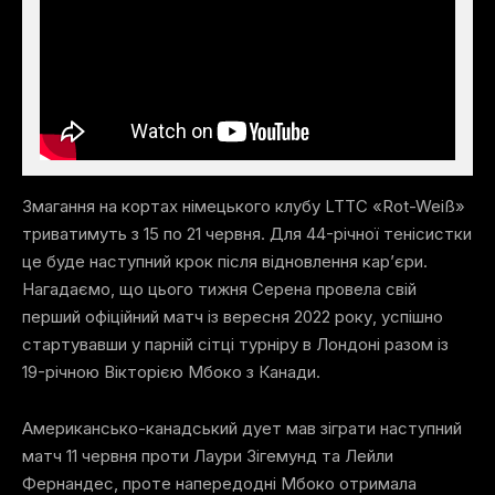
Змагання на кортах німецького клубу LTTC «Rot-Weiß»
триватимуть з 15 по 21 червня. Для 44-річної тенісистки
це буде наступний крок після відновлення кар’єри.
Нагадаємо, що цього тижня Серена провела свій
перший офіційний матч із вересня 2022 року, успішно
стартувавши у парній сітці турніру в Лондоні разом із
19-річною Вікторією Мбоко з Канади.
Американсько-канадський дует мав зіграти наступний
матч 11 червня проти Лаури Зігемунд та Лейли
Фернандес, проте напередодні Мбоко отримала