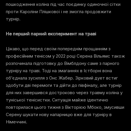
пошкодження коліна під час поєдинку одиночної сітки
проти Кароліни Плішкової і не змогла продовжити
турнір.
Не перший парний експеримент на траві
Цікаво, що перед своїм попереднім прощанням з
професійним тенісом у 2022 році Серена Вільямс також
розпочинала підготовку до Вімблдону саме з парного
турніру на траві. Тоді на змаганнях в Істборні вона
об’єднала зусилля з Онс Жабер. Зірковий дует встиг
здобути дві перемоги та дійти до півфіналу, але турнір
для них завершився достроково через травму коліна у
туніської тенісистки. Ситуація майже ідентично
повторилася цього тижня з Вікторією Мбоко, змусивши
Серену шукати нову напарницю вже для турніру в
Німеччині.