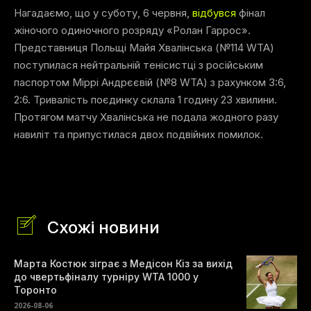
Нагадаємо, що у суботу, 6 червня,
відбувся
фінал
жіночого одиночного розряду «Ролан Гаррос».
Представниця Польщі Майя Хвалінська (№114 WTA)
поступилася нейтральній тенісистці з російським
паспортом Міррі Андрєєвій (№8 WTA) з рахунком 3:6,
2:6. Тривалість поєдинку склала 1 годину 23 хвилини.
Протягом матчу Хвалінська не подала жодного разу
навиліт та припустилася двох подвійних помилок.
Схожі новини
Марта Костюк зіграє з Медісон Кіз за вихід
до чвертьфіналу турніру WTA 1000 у
Торонто
2026-08-06