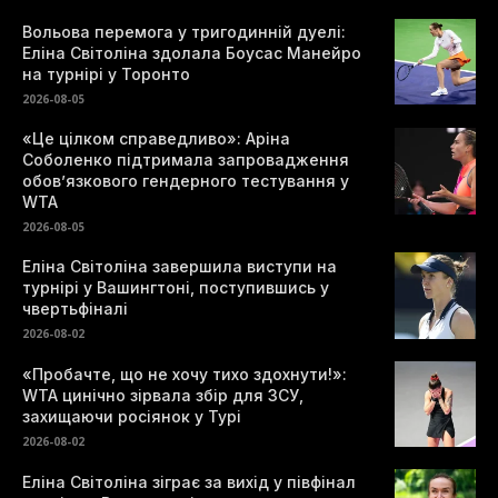
Вольова перемога у тригодинній дуелі:
Еліна Світоліна здолала Боусас Манейро
на турнірі у Торонто
2026-08-05
«Це цілком справедливо»: Аріна
Соболенко підтримала запровадження
обов’язкового гендерного тестування у
WTA
2026-08-05
Еліна Світоліна завершила виступи на
турнірі у Вашингтоні, поступившись у
чвертьфіналі
2026-08-02
«Пробачте, що не хочу тихо здохнути!»:
WTA цинічно зірвала збір для ЗСУ,
захищаючи росіянок у Турі
2026-08-02
Еліна Світоліна зіграє за вихід у півфінал